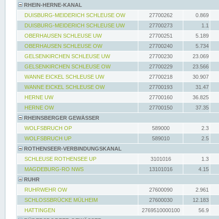
RHEIN-HERNE-KANAL
DUISBURG-MEIDERICH SCHLEUSE OW
27700262
0.869
DUISBURG-MEIDERICH SCHLEUSE UW
27700273
1.1
OBERHAUSEN SCHLEUSE UW
27700251
5.189
OBERHAUSEN SCHLEUSE OW
27700240
5.734
GELSENKIRCHEN SCHLEUSE UW
27700230
23.069
GELSENKIRCHEN SCHLEUSE OW
27700229
23.566
WANNE EICKEL SCHLEUSE UW
27700218
30.907
WANNE EICKEL SCHLEUSE OW
27700193
31.47
HERNE UW
27700160
36.825
HERNE OW
27700150
37.35
RHEINSBERGER GEWÄSSER
WOLFSBRUCH OP
589000
2.3
WOLFSBRUCH UP
589010
2.5
ROTHENSEER-VERBINDUNGSKANAL
SCHLEUSE ROTHENSEE UP
3101016
1.3
MAGDEBURG-RO NWS
13101016
4.15
RUHR
RUHRWEHR OW
27600090
2.961
SCHLOSSBRÜCKE MÜLHEIM
27600030
12.183
HATTINGEN
2769510000100
56.9