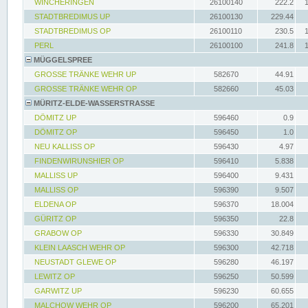
WINCHERINGEN
26100140
222.2
STADTBREDIMUS UP
26100130
229.44
STADTBREDIMUS OP
26100110
230.5
PERL
26100100
241.8
MÜGGELSPREE
GROSSE TRÄNKE WEHR UP
582670
44.91
GROSSE TRÄNKE WEHR OP
582660
45.03
MÜRITZ-ELDE-WASSERSTRASSE
DÖMITZ UP
596460
0.9
DÖMITZ OP
596450
1.0
NEU KALLISS OP
596430
4.97
FINDENWIRUNSHIER OP
596410
5.838
MALLISS UP
596400
9.431
MALLISS OP
596390
9.507
ELDENA OP
596370
18.004
GÜRITZ OP
596350
22.8
GRABOW OP
596330
30.849
KLEIN LAASCH WEHR OP
596300
42.718
NEUSTADT GLEWE OP
596280
46.197
LEWITZ OP
596250
50.599
GARWITZ UP
596230
60.655
MALCHOW WEHR OP
596200
65.201