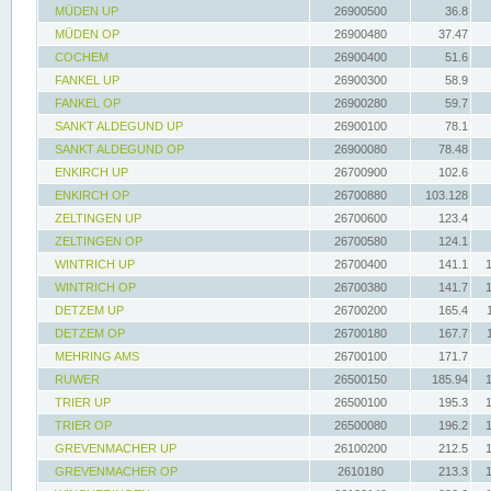
MÜDEN UP
26900500
36.8
MÜDEN OP
26900480
37.47
COCHEM
26900400
51.6
FANKEL UP
26900300
58.9
FANKEL OP
26900280
59.7
SANKT ALDEGUND UP
26900100
78.1
SANKT ALDEGUND OP
26900080
78.48
ENKIRCH UP
26700900
102.6
ENKIRCH OP
26700880
103.128
ZELTINGEN UP
26700600
123.4
ZELTINGEN OP
26700580
124.1
WINTRICH UP
26700400
141.1
WINTRICH OP
26700380
141.7
DETZEM UP
26700200
165.4
DETZEM OP
26700180
167.7
MEHRING AMS
26700100
171.7
RUWER
26500150
185.94
TRIER UP
26500100
195.3
TRIER OP
26500080
196.2
GREVENMACHER UP
26100200
212.5
GREVENMACHER OP
2610180
213.3