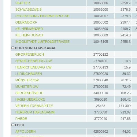
PFATTER
10068006
2350.7
SCHWABELWEIS
10062000
2376.5
REGENSBURG EISERNE BRÜCKE
10061007
2379.3
OBERNDORF
10056302
2397.4
KELHEIMWINZER
10054500
2409.7
KELHEIM DONAU
10053009
2414.8
INGOLSTADT LUITPOLDSTRASSE
10046105
2458.3
DORTMUND-EMS-KANAL
GROPPENBRUCH
27700122
HENRICHENBURG OW
27700111
14.3
HENRICHENBURG UW
27700133
15.9
LÜDINGHAUSEN
27800020
39.32
MÜNSTER OW
27800040
70.315
MÜNSTER UW
27800030
72.49
BERGESHÖVEDE
34000010
108.26
HASEHUBBRÜCKE
3690010
166.42
VERSEN TRENNSPITZE
25463
171.309
HERBRUM HAFENDAMM
3770030
213.07
RHEDE
3770040
217.86
EDER
AFFOLDERN
42800502
44.02