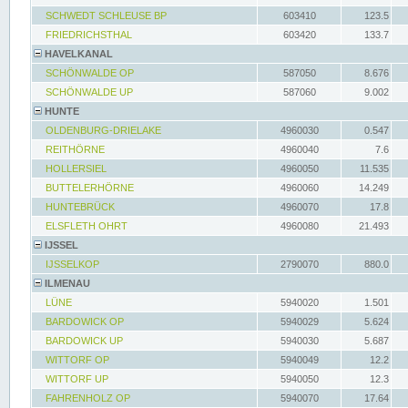
SCHWEDT SCHLEUSE BP
603410
123.5
FRIEDRICHSTHAL
603420
133.7
HAVELKANAL
SCHÖNWALDE OP
587050
8.676
SCHÖNWALDE UP
587060
9.002
HUNTE
OLDENBURG-DRIELAKE
4960030
0.547
REITHÖRNE
4960040
7.6
HOLLERSIEL
4960050
11.535
BUTTELERHÖRNE
4960060
14.249
HUNTEBRÜCK
4960070
17.8
ELSFLETH OHRT
4960080
21.493
IJSSEL
IJSSELKOP
2790070
880.0
ILMENAU
LÜNE
5940020
1.501
BARDOWICK OP
5940029
5.624
BARDOWICK UP
5940030
5.687
WITTORF OP
5940049
12.2
WITTORF UP
5940050
12.3
FAHRENHOLZ OP
5940070
17.64