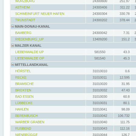
WÜRZBURG
24300600
251.97
ASTHEIM
24300406
311.22
SCHWEINFURT NEUER HAFEN
24300304
330.78
TRUNSTADT
24300202
378.44
MAIN-DONAU-KANAL
BAMBERG
24300042
7.31
RIEDENBURG_UP
13409200
151.2
MALZER KANAL
LIEBENWALDE UP
581550
43.3
LIEBENWALDE OP
581540
45.3
MITTELLANDKANAL
HÖRSTEL
31010010
0.6
RECKE
31010011
12.595
BRAMSCHE
31010020
31.95
BROXTEN
31010032
47.43
BAD ESSEN
31010030
60.8
LÜBBECKE
31010031
80.1
HAHLEN
31010041
98.09
BERENBUSCH
31010042
106.732
WARBER GRABEN
31010040
111.75
RUSBEND
31010043
112.16
NIENBRÜGGE
31010044
126.7