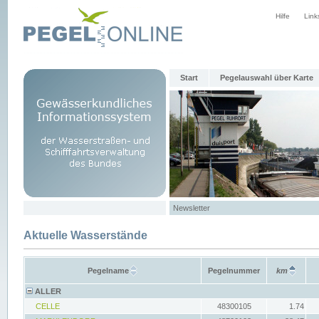
Hilfe
Link
Start
Pegelauswahl über Karte
Newsletter
Aktuelle Wasserstände
Pegelname
Pegelnummer
km
ALLER
CELLE
48300105
1.74