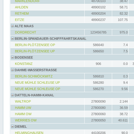
MARKLENDORF
48700103
38.47
AHLDEN
48900102
58.71
RETHEM
48900204
82.32
EITZE
48900237
107.75
ALTE MAAS
DORDRECHT
123456785
975.0
BERLIN-SPANDAUER-SCHIFFFAHRTSKANAL
BERLIN-PLÖTZENSEE OP
586640
7.4
BERLIN-PLÖTZENSEE UP
586650
7.5
BODENSEE
KONSTANZ
906
0.0
DAHME-WASSERSTRASSE
BERLIN-SCHMÖCKWITZ
586810
0.3
NEUE MÜHLE SCHLEUSE UP
586280
9.4
NEUE MÜHLE SCHLEUSE OP
586270
9.56
DATTELN-HAMM-KANAL
WALTROP
27800090
2.144
HAMM UW
27800080
36.59
HAMM OW
27800060
38.72
WERRIES OW
27800050
40.611
DIEMEL
HELMINGHAUSEN
44100206
90.0