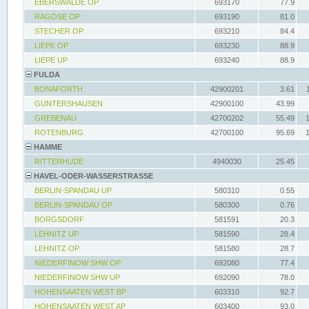
EBERSWALDE OP
693170
77.9
RAGÖSE OP
693190
81.0
STECHER OP
693210
84.4
LIEPE OP
693230
88.9
LIEPE UP
693240
88.9
FULDA
BONAFORTH
42900201
3.61
GUNTERSHAUSEN
42900100
43.99
GREBENAU
42700202
55.49
ROTENBURG
42700100
95.69
HAMME
RITTERHUDE
4940030
25.45
HAVEL-ODER-WASSERSTRASSE
BERLIN-SPANDAU UP
580310
0.55
BERLIN-SPANDAU OP
580300
0.76
BORGSDORF
581591
20.3
LEHNITZ UP
581590
28.4
LEHNITZ OP
581580
28.7
NIEDERFINOW SHW OP
692080
77.4
NIEDERFINOW SHW UP
692090
78.0
HOHENSAATEN WEST BP
603310
92.7
HOHENSAATEN WEST AP
603400
93.0