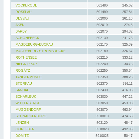
VOCKERODE
501480
245.62
ROSSLAU
501490
257.84
DESSAU
502000
261.16
AKEN
502010
274.8
BARBY
502070
294.82
SCHÖNEBECK
502130
311.76
MAGDEBURG-BUCKAU
502170
325.39
MAGDEBURG-STROMBRÜCKE
502180
326.67
ROTHENSEE
502210
333.12
NIEGRIPP AP
502240
343.6
ROGÄTZ
502250
350.64
TANGERMÜNDE
502350
388.26
STORKAU
502370
396.11
SANDAU
502430
416.06
SCHARLEUK
503030
447.22
WITTENBERGE
503050
453.98
MÜGGENDORF
503070
463.94
SCHNACKENBURG
5910010
474.56
LENZEN
503120
484.7
GORLEBEN
5910020
492.95
DÖMITZ
5910025
504.7