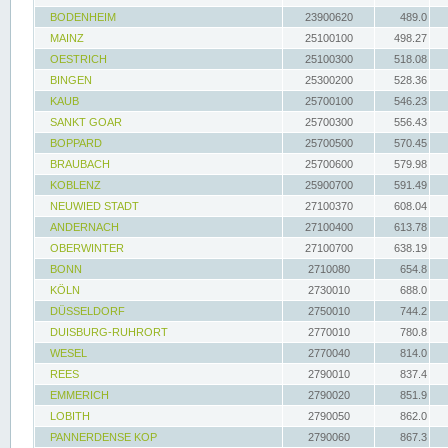
BODENHEIM
23900620
489.0
MAINZ
25100100
498.27
OESTRICH
25100300
518.08
BINGEN
25300200
528.36
KAUB
25700100
546.23
SANKT GOAR
25700300
556.43
BOPPARD
25700500
570.45
BRAUBACH
25700600
579.98
KOBLENZ
25900700
591.49
NEUWIED STADT
27100370
608.04
ANDERNACH
27100400
613.78
OBERWINTER
27100700
638.19
BONN
2710080
654.8
KÖLN
2730010
688.0
DÜSSELDORF
2750010
744.2
DUISBURG-RUHRORT
2770010
780.8
WESEL
2770040
814.0
REES
2790010
837.4
EMMERICH
2790020
851.9
LOBITH
2790050
862.0
PANNERDENSE KOP
2790060
867.3