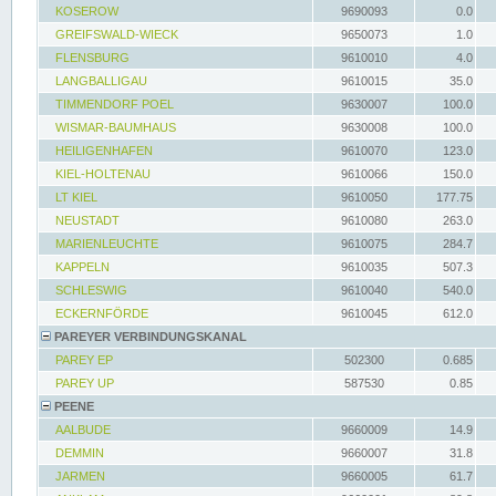
KOSEROW
9690093
0.0
GREIFSWALD-WIECK
9650073
1.0
FLENSBURG
9610010
4.0
LANGBALLIGAU
9610015
35.0
TIMMENDORF POEL
9630007
100.0
WISMAR-BAUMHAUS
9630008
100.0
HEILIGENHAFEN
9610070
123.0
KIEL-HOLTENAU
9610066
150.0
LT KIEL
9610050
177.75
NEUSTADT
9610080
263.0
MARIENLEUCHTE
9610075
284.7
KAPPELN
9610035
507.3
SCHLESWIG
9610040
540.0
ECKERNFÖRDE
9610045
612.0
PAREYER VERBINDUNGSKANAL
PAREY EP
502300
0.685
PAREY UP
587530
0.85
PEENE
AALBUDE
9660009
14.9
DEMMIN
9660007
31.8
JARMEN
9660005
61.7