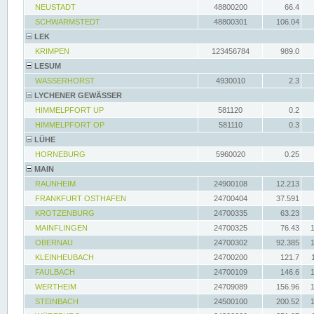
NEUSTADT
48800200
66.4
SCHWARMSTEDT
48800301
106.04
LEK
KRIMPEN
123456784
989.0
LESUM
WASSERHORST
4930010
2.3
LYCHENER GEWÄSSER
HIMMELPFORT UP
581120
0.2
HIMMELPFORT OP
581110
0.3
LÜHE
HORNEBURG
5960020
0.25
MAIN
RAUNHEIM
24900108
12.213
FRANKFURT OSTHAFEN
24700404
37.591
KROTZENBURG
24700335
63.23
MAINFLINGEN
24700325
76.43
OBERNAU
24700302
92.385
KLEINHEUBACH
24700200
121.7
FAULBACH
24700109
146.6
WERTHEIM
24709089
156.96
STEINBACH
24500100
200.52