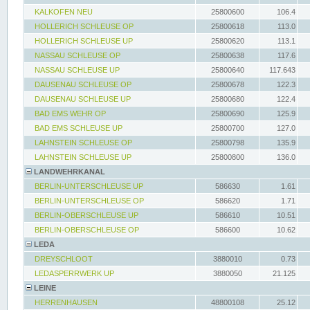
KALKOFEN NEU
25800600
106.4
HOLLERICH SCHLEUSE OP
25800618
113.0
HOLLERICH SCHLEUSE UP
25800620
113.1
NASSAU SCHLEUSE OP
25800638
117.6
NASSAU SCHLEUSE UP
25800640
117.643
DAUSENAU SCHLEUSE OP
25800678
122.3
DAUSENAU SCHLEUSE UP
25800680
122.4
BAD EMS WEHR OP
25800690
125.9
BAD EMS SCHLEUSE UP
25800700
127.0
LAHNSTEIN SCHLEUSE OP
25800798
135.9
LAHNSTEIN SCHLEUSE UP
25800800
136.0
LANDWEHRKANAL
BERLIN-UNTERSCHLEUSE UP
586630
1.61
BERLIN-UNTERSCHLEUSE OP
586620
1.71
BERLIN-OBERSCHLEUSE UP
586610
10.51
BERLIN-OBERSCHLEUSE OP
586600
10.62
LEDA
DREYSCHLOOT
3880010
0.73
LEDASPERRWERK UP
3880050
21.125
LEINE
HERRENHAUSEN
48800108
25.12