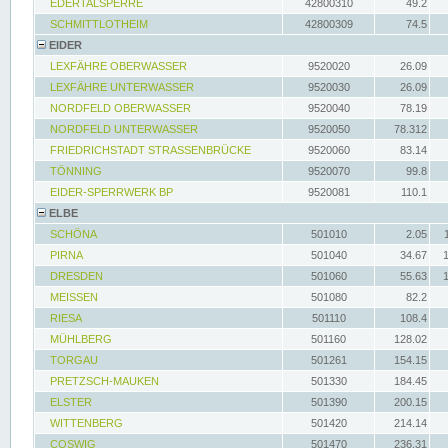
EDERTALSPERRE
42800310
49.2
SCHMITTLOTHEIM
42800309
74.5
EIDER
LEXFÄHRE OBERWASSER
9520020
26.09
LEXFÄHRE UNTERWASSER
9520030
26.09
NORDFELD OBERWASSER
9520040
78.19
NORDFELD UNTERWASSER
9520050
78.312
FRIEDRICHSTADT STRASSENBRÜCKE
9520060
83.14
TÖNNING
9520070
99.8
EIDER-SPERRWERK BP
9520081
110.1
ELBE
SCHÖNA
501010
2.05
PIRNA
501040
34.67
DRESDEN
501060
55.63
MEISSEN
501080
82.2
RIESA
501110
108.4
MÜHLBERG
501160
128.02
TORGAU
501261
154.15
PRETZSCH-MAUKEN
501330
184.45
ELSTER
501390
200.15
WITTENBERG
501420
214.14
COSWIG
501470
236.31