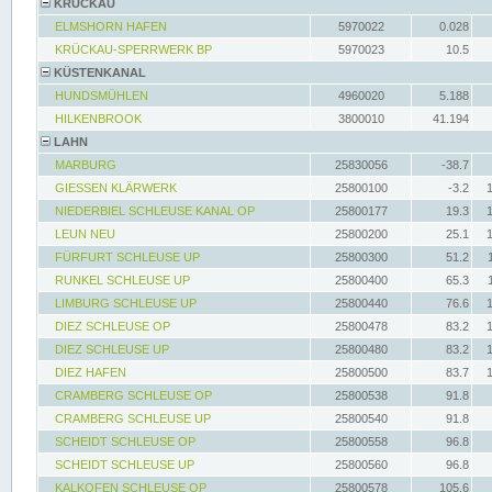
KRÜCKAU
ELMSHORN HAFEN
5970022
0.028
KRÜCKAU-SPERRWERK BP
5970023
10.5
KÜSTENKANAL
HUNDSMÜHLEN
4960020
5.188
HILKENBROOK
3800010
41.194
LAHN
MARBURG
25830056
-38.7
GIESSEN KLÄRWERK
25800100
-3.2
NIEDERBIEL SCHLEUSE KANAL OP
25800177
19.3
LEUN NEU
25800200
25.1
FÜRFURT SCHLEUSE UP
25800300
51.2
RUNKEL SCHLEUSE UP
25800400
65.3
LIMBURG SCHLEUSE UP
25800440
76.6
DIEZ SCHLEUSE OP
25800478
83.2
DIEZ SCHLEUSE UP
25800480
83.2
DIEZ HAFEN
25800500
83.7
CRAMBERG SCHLEUSE OP
25800538
91.8
CRAMBERG SCHLEUSE UP
25800540
91.8
SCHEIDT SCHLEUSE OP
25800558
96.8
SCHEIDT SCHLEUSE UP
25800560
96.8
KALKOFEN SCHLEUSE OP
25800578
105.6