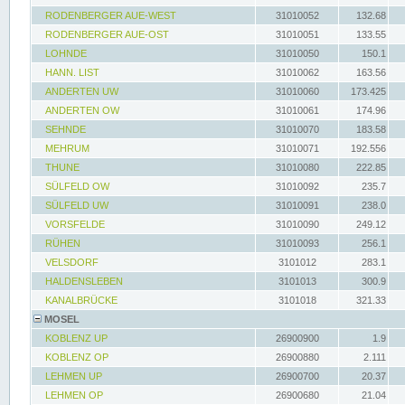
RODENBERGER AUE-WEST
31010052
132.68
RODENBERGER AUE-OST
31010051
133.55
LOHNDE
31010050
150.1
HANN. LIST
31010062
163.56
ANDERTEN UW
31010060
173.425
ANDERTEN OW
31010061
174.96
SEHNDE
31010070
183.58
MEHRUM
31010071
192.556
THUNE
31010080
222.85
SÜLFELD OW
31010092
235.7
SÜLFELD UW
31010091
238.0
VORSFELDE
31010090
249.12
RÜHEN
31010093
256.1
VELSDORF
3101012
283.1
HALDENSLEBEN
3101013
300.9
KANALBRÜCKE
3101018
321.33
MOSEL
KOBLENZ UP
26900900
1.9
KOBLENZ OP
26900880
2.111
LEHMEN UP
26900700
20.37
LEHMEN OP
26900680
21.04