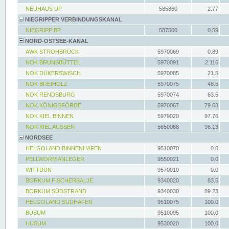
NEUHAUS UP
585860
2.77
NIEGRIPPER VERBINDUNGSKANAL
NIEGRIPP BP
587500
0.59
NORD-OSTSEE-KANAL
AWK STROHBRÜCK
5970069
0.89
NOK BRUNSBÜTTEL
5970091
2.116
NOK DÜKERSWISCH
5970085
21.5
NOK BREIHOLZ
5970075
48.5
NOK RENDSBURG
5970074
63.5
NOK KÖNIGSFÖRDE
5970067
79.63
NOK KIEL BINNEN
5979020
97.76
NOK KIEL AUSSEN
5650068
98.13
NORDSEE
HELGOLAND BINNENHAFEN
9510070
0.0
PELLWORM ANLEGER
9550021
0.0
WITTDÜN
9570010
0.0
BORKUM FISCHERBALJE
9340020
83.5
BORKUM SÜDSTRAND
9340030
89.23
HELGOLAND SÜDHAFEN
9510075
100.0
BÜSUM
9510095
100.0
HUSUM
9530020
100.0