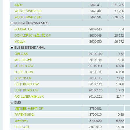
KADE
587541
371.285
WUSTERWITZ OP
587540
376.56
WUSTERWITZ UP
587550
376.965
ELBE-LÜBECK-KANAL
BÜSSAU UP
9669040
3.4
DONNERSCHLEUSE OP
9660049
20.722
MÖLLN
9660050
26.772
ELBESEITENKANAL
OSLOSS
90100100
9.72
WITTINGEN
90100101
39.0
UELZEN OW
90100111
60.38
UELZEN UW
90100110
60.98
BEVENSEN
90100112
79.72
LÜNEBURG OW
90100121
104.0
LÜNEBURG UW
90100120
106.3
ARTLENBURG-ESK
90100122
114.7
EMS
VERSEN WEHR OP
3730001
PAPENBURG
3790010
0.39
WEENER
3790020
6.852
LEERORT
3910010
14.79