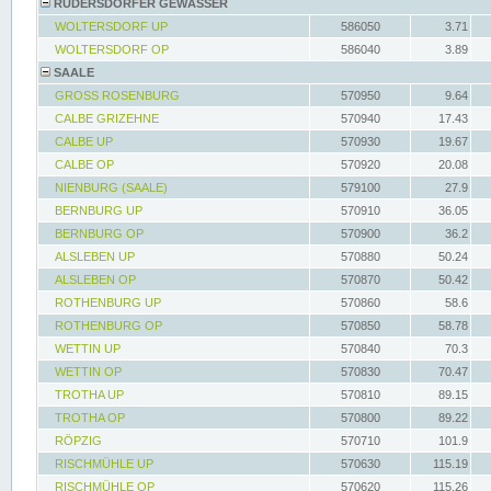
RÜDERSDORFER GEWÄSSER
WOLTERSDORF UP
586050
3.71
WOLTERSDORF OP
586040
3.89
SAALE
GROSS ROSENBURG
570950
9.64
CALBE GRIZEHNE
570940
17.43
CALBE UP
570930
19.67
CALBE OP
570920
20.08
NIENBURG (SAALE)
579100
27.9
BERNBURG UP
570910
36.05
BERNBURG OP
570900
36.2
ALSLEBEN UP
570880
50.24
ALSLEBEN OP
570870
50.42
ROTHENBURG UP
570860
58.6
ROTHENBURG OP
570850
58.78
WETTIN UP
570840
70.3
WETTIN OP
570830
70.47
TROTHA UP
570810
89.15
TROTHA OP
570800
89.22
RÖPZIG
570710
101.9
RISCHMÜHLE UP
570630
115.19
RISCHMÜHLE OP
570620
115.26