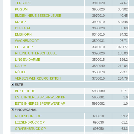
TERBORG
3910020
24.67
POGUM
3950020
35.302
EMDEN NEUE SEESCHLEUSE
3970010
40.45
KNOCK
3990010
50.848
DUKEGAT
3990020
65.69
EMSHÖRN
9340010
74.32
WACHENDORF
3500031
96.71
FUESTRUP
3310010
102.177
RHEINE UNTERSCHLEUSE
3390020
153.03
LINGEN-DARME
3500015
196.2
DALUM
3550040
212.04
RÜHLE
3500070
223.1
VERSEN WEHRDURCHSTICH
3730010
234.78
ESTE
BUXTEHUDE
5950080
0.71
ESTE INNERES SPERRWERK BP
5950081
1.0
ESTE INNERES SPERRWERK AP
5950082
1.0
FINOWKANAL
RUHLSDORF OP
693010
59.2
LEESENBRÜCK OP
693030
61.1
GRAFENBRÜCK OP
693050
63.3