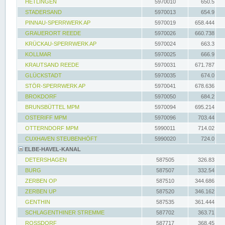
HETLINGEN
5970010
650.5
STADERSAND
5970013
654.9
PINNAU-SPERRWERK AP
5970019
658.444
GRAUERORT REEDE
5970026
660.738
KRÜCKAU-SPERRWERK AP
5970024
663.3
KOLLMAR
5970025
666.9
KRAUTSAND REEDE
5970031
671.787
GLÜCKSTADT
5970035
674.0
STÖR-SPERRWERK AP
5970041
678.636
BROKDORF
5970050
684.2
BRUNSBÜTTEL MPM
5970094
695.214
OSTERIFF MPM
5970096
703.44
OTTERNDORF MPM
5990011
714.02
CUXHAVEN STEUBENHÖFT
5990020
724.0
ELBE-HAVEL-KANAL
DETERSHAGEN
587505
326.83
BURG
587507
332.54
ZERBEN OP
587510
344.686
ZERBEN UP
587520
346.162
GENTHIN
587535
361.444
SCHLAGENTHINER STREMME
587702
363.71
ROSSDORF
587717
368.45