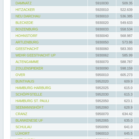
DAMNATZ
5910030
509.35
HITZACKER
5920010
522.639
NEU DARCHAU
5930010
536.385
BLECKEDE
5930020
549.633
BOIZENBURG
5930033
558.534
HOHNSTORF
5930040
568.987
ARTLENBURG
5930050
573.86
GEESTHACHT
5930060
583.393
WEHR GEESTHACHT UP
5930062
585.99
ALTENGAMME
5930070
588.787
ZOLLENSPIEKER
5930090
598.159
OVER
5950010
605.273
BUNTHAUS
5952020
609.9
HAMBURG-HARBURG
5952025
615.0
SCHÖPFSTELLE
5952030
615.3
HAMBURG ST. PAULI
5952050
623.1
SEEMANNSHÖFT
5952060
628.9
CRANZ
5950070
634.42
BLANKENESE UF
5952065
635.0
SCHULAU
5950090
641.0
LÜHORT
5960010
645.5