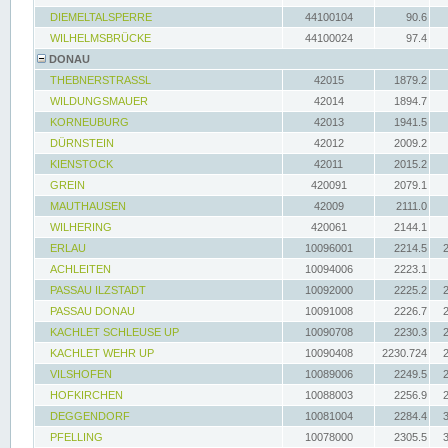
DIEMELTALSPERRE
44100104
90.6
WILHELMSBRÜCKE
44100024
97.4
DONAU
THEBNERSTRASSL
42015
1879.2
WILDUNGSMAUER
42014
1894.7
KORNEUBURG
42013
1941.5
DÜRNSTEIN
42012
2009.2
KIENSTOCK
42011
2015.2
GREIN
420091
2079.1
MAUTHAUSEN
42009
2111.0
WILHERING
420061
2144.1
ERLAU
10096001
2214.5
ACHLEITEN
10094006
2223.1
PASSAU ILZSTADT
10092000
2225.2
PASSAU DONAU
10091008
2226.7
KACHLET SCHLEUSE UP
10090708
2230.3
KACHLET WEHR UP
10090408
2230.724
VILSHOFEN
10089006
2249.5
HOFKIRCHEN
10088003
2256.9
DEGGENDORF
10081004
2284.4
PFELLING
10078000
2305.5