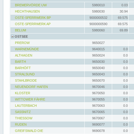
BREMERVÖRDE UW
5980010
0.03
HECHTHAUSEN
5980030
30.94
OSTE-SPERRWERK BP
9000000532
69.575
OSTE-SPERRWERK AP
9000000590
69.575
BELUM
5980060
69.89
OSTSEE
PREROW
9650027
WARNEMÜNDE
9640015
0.0
ALTHAGEN
9650024
0.0
BARTH
9650030
0.0
BARHÖFT
9650040
0.0
STRALSUND
9650043
0.0
STAHLBRODE
9650070
0.0
NEUENDORF HAFEN
9670046
0.0
KLOSTER
9670050
0.0
WITTOWER FÄHRE
9670055
0.0
LAUTERBACH
9670063
0.0
SASSNITZ
9670065
0.0
THIESSOW
9670067
0.0
RUDEN
9690077
0.0
GREIFSWALD OIE
9690078
0.0