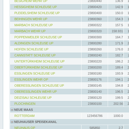
BESIGHEIM WEHR UP
23800440
136.9
HESSIGHEIM SCHLEUSE UP
23800420
142.9
PLEIDELSHEIM SCHLEUSE UP
23800400
150.0
BEIHINGEN WEHR UP
23800360
154.3
MARBACH SCHLEUSE UP
23800322
157.5
MARBACH WEHR UP
23800320
158.931
POPPENWEILER SCHLEUSE UP
23800300
164.7
ALDINGEN SCHLEUSE UP
23800280
171.9
HOFEN SCHLEUSE UP
23800260
176.0
CANNSTATT SCHLEUSE UP
23800240
182.7
UNTERTÜRKHEIM SCHLEUSE UP
23800220
186.2
OBERTÜRKHEIM SCHLEUSE UP
23800200
189.4
ESSLINGEN SCHLEUSE UP
23800180
193.9
ESSLINGEN WEHR OP
23800176
194.1
OBERESSLINGEN SCHLEUSE UP
23800145
194.8
OBERESSLINGEN WEHR UP
23800140
196.5
DEIZISAU SCHLEUSE UP
23800120
199.5
PLOCHINGEN
23800100
202.56
NEUE MAAS
ROTTERDAM
123456786
1000.0
NEUHAUSER SPEISEKANAL
NEUHAUS OP
585850
2.7