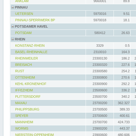
ANKLAM
9660001
89.8
PINNAU
UETERSEN
5970016
9.51
PINNAU-SPERRWERK BP
5970018
18.1
POTSDAMER HAVEL
POTSDAM
580412
26.63
RHEIN
KONSTANZ-RHEIN
3329
0.5
BASEL-RHEINHALLE
2310010
164.3
RHEINWEILER
23300130
186.2
BREISACH
23300320
227.6
RUST
23300580
254.2
OTTENHEIM
23300800
270.6
KEHL-KRONENHOF
23300900
292.2
IFFEZHEIM
23500600
336.2
PLITTERSDORF
23500700
340.2
MAXAU
23700200
362.327
PHILIPPSBURG
23700500
389.33
SPEYER
23700600
400.61
MANNHEIM
23700700
424.733
WORMS
23900200
443.37
NIERSTEIN-OPPENHEIM
23900600
480.606