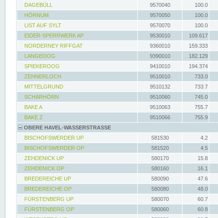
DAGEBÜLL
9570040
100.0
HÖRNUM
9570050
100.0
LIST AUF SYLT
9570070
100.0
EIDER-SPERRWERK AP
9530010
109.617
NORDERNEY RIFFGAT
9360010
159.333
LANGEOOG
9390010
182.129
SPIEKEROOG
9410010
194.374
ZEHNERLOCH
9510010
733.0
MITTELGRUND
9510132
733.7
SCHARHÖRN
9510060
745.0
BAKE A
9510063
755.7
BAKE Z
9510066
755.9
OBERE HAVEL-WASSERSTRASSE
BISCHOFSWERDER UP
581530
4.2
BISCHOFSWERDER OP
581520
4.5
ZEHDENICK UP
580170
15.8
ZEHDENICK OP
580160
16.1
BREDEREICHE UP
580090
47.6
BREDEREICHE OP
580080
48.0
FÜRSTENBERG UP
580070
60.7
FÜRSTENBERG OP
580060
60.8