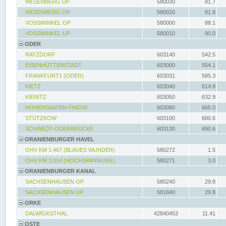
WESENBERG UP
580030
81.7
WESENBERG OP
580020
81.8
VOSSWINKEL OP
580000
88.1
VOSSWINKEL UP
580010
90.0
ODER
RATZDORF
603140
542.5
EISENHÜTTENSTADT
603000
554.1
FRANKFURT1 (ODER)
603031
585.3
KIETZ
603040
614.8
KIENITZ
603050
632.9
HOHENSAATEN-FINOW
603080
665.0
STÜTZKOW
603100
680.6
SCHWEDT-ODERBRÜCKE
603130
690.6
ORANIENBURGER HAVEL
OHV KM 1.467 (BLAUES WUNDER)
580272
1.5
OHV KM 3.014 (HOCHSPANNUNG)
580271
3.0
ORANIENBURGER KANAL
SACHSENHAUSEN OP
580240
29.8
SACHSENHAUSEN UP
581840
29.8
ORKE
DALWIGKSTHAL
42840453
11.41
OSTE