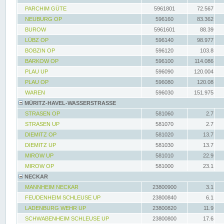
PARCHIM GÜTE
5961801
72.567
NEUBURG OP
596160
83.362
BUROW
5961601
88.39
LÜBZ OP
596140
98.977
BOBZIN OP
596120
103.8
BARKOW OP
596100
114.086
PLAU UP
596090
120.004
PLAU OP
596080
120.08
WAREN
596030
151.975
MÜRITZ-HAVEL-WASSERSTRASSE
STRASEN OP
581060
2.7
STRASEN UP
581070
2.7
DIEMITZ OP
581020
13.7
DIEMITZ UP
581030
13.7
MIROW UP
581010
22.9
MIROW OP
581000
23.1
NECKAR
MANNHEIM NECKAR
23800900
3.1
FEUDENHEIM SCHLEUSE UP
23800840
6.1
LADENBURG WEHR UP
23800820
11.9
SCHWABENHEIM SCHLEUSE UP
23800800
17.6