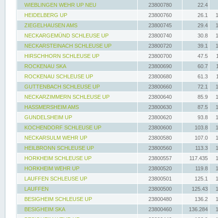
WIEBLINGEN WEHR UP NEU
23800780
22.4
HEIDELBERG UP
23800760
26.1
ZIEGELHAUSEN AMS
23800745
29.4
NECKARGEMÜND SCHLEUSE UP
23800740
30.8
NECKARSTEINACH SCHLEUSE UP
23800720
39.1
HIRSCHHORN SCHLEUSE UP
23800700
47.5
ROCKENAU SKA
23800690
60.7
ROCKENAU SCHLEUSE UP
23800680
61.3
GUTTENBACH SCHLEUSE UP
23800660
72.1
NECKARZIMMERN SCHLEUSE UP
23800640
85.9
HASSMERSHEIM AMS
23800630
87.5
GUNDELSHEIM UP
23800620
93.8
KOCHENDORF SCHLEUSE UP
23800600
103.8
NECKARSULM WEHR UP
23800580
107.0
HEILBRONN SCHLEUSE UP
23800560
113.3
HORKHEIM SCHLEUSE UP
23800557
117.435
HORKHEIM WEHR UP
23800520
119.8
LAUFFEN SCHLEUSE UP
23800501
125.1
LAUFFEN
23800500
125.43
BESIGHEIM SCHLEUSE UP
23800480
136.2
BESIGHEIM SKA
23800460
136.284