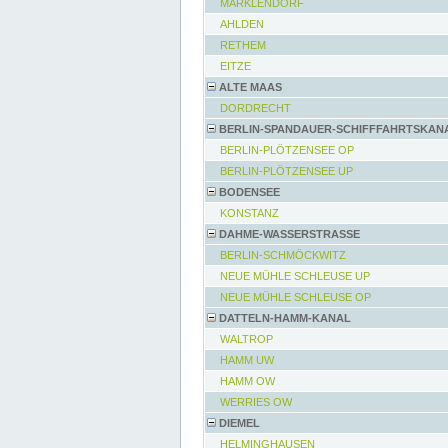
MARKLENDORF
AHLDEN
RETHEM
EITZE
ALTE MAAS
DORDRECHT
BERLIN-SPANDAUER-SCHIFFFAHRTSKAN
BERLIN-PLÖTZENSEE OP
BERLIN-PLÖTZENSEE UP
BODENSEE
KONSTANZ
DAHME-WASSERSTRASSE
BERLIN-SCHMÖCKWITZ
NEUE MÜHLE SCHLEUSE UP
NEUE MÜHLE SCHLEUSE OP
DATTELN-HAMM-KANAL
WALTROP
HAMM UW
HAMM OW
WERRIES OW
DIEMEL
HELMINGHAUSEN