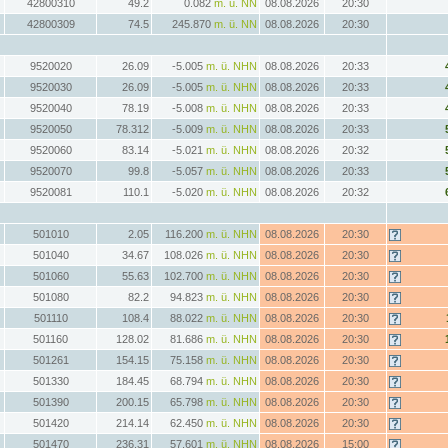
42800310
49.2
0.082
m. ü. NN
08.08.2026
20:30
42800309
74.5
245.870
m. ü. NN
08.08.2026
20:30
9520020
26.09
-5.005
m. ü. NHN
08.08.2026
20:33
9520030
26.09
-5.005
m. ü. NHN
08.08.2026
20:33
9520040
78.19
-5.008
m. ü. NHN
08.08.2026
20:33
9520050
78.312
-5.009
m. ü. NHN
08.08.2026
20:33
9520060
83.14
-5.021
m. ü. NHN
08.08.2026
20:32
9520070
99.8
-5.057
m. ü. NHN
08.08.2026
20:33
9520081
110.1
-5.020
m. ü. NHN
08.08.2026
20:32
501010
2.05
116.200
m. ü. NHN
08.08.2026
20:30
501040
34.67
108.026
m. ü. NHN
08.08.2026
20:30
501060
55.63
102.700
m. ü. NHN
08.08.2026
20:30
501080
82.2
94.823
m. ü. NHN
08.08.2026
20:30
501110
108.4
88.022
m. ü. NHN
08.08.2026
20:30
501160
128.02
81.686
m. ü. NHN
08.08.2026
20:30
501261
154.15
75.158
m. ü. NHN
08.08.2026
20:30
501330
184.45
68.794
m. ü. NHN
08.08.2026
20:30
501390
200.15
65.798
m. ü. NHN
08.08.2026
20:30
501420
214.14
62.450
m. ü. NHN
08.08.2026
20:30
501470
236.31
57.601
m. ü. NHN
08.08.2026
15:00