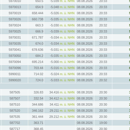
5970010
650.5
-5.039
m. ü. NHN
08.08.2026
20:33
5970013
654.9
-5.048
m. ü. NHN
08.08.2026
20:33
5970019
658.444
-5.026
m. ü. NHN
08.08.2026
20:33
5970026
660.738
-5.035
m. ü. NHN
08.08.2026
20:33
5970024
663.3
-5.030
m. ü. NHN
08.08.2026
20:32
5970025
666.9
-5.039
m. ü. NHN
08.08.2026
20:33
5970031
671.787
-5.034
m. ü. NHN
08.08.2026
20:33
5970035
674.0
-5.034
m. ü. NHN
08.08.2026
20:33
5970041
678.636
-5.031
m. ü. NHN
08.08.2026
20:33
5970050
684.2
-5.035
m. ü. NHN
08.08.2026
20:33
5970094
695.214
-5.000
m. ü. NHN
08.08.2026
20:33
5970096
703.44
-5.016
m. ü. NHN
08.08.2026
20:33
5990011
714.02
-5.024
m. ü. NHN
08.08.2026
20:33
5990020
724.0
-5.033
m. ü. NHN
08.08.2026
20:32
587505
326.83
34.416
m. ü. NHN
08.08.2026
20:30
587507
332.54
34.412
m. ü. NHN
08.08.2026
20:30
587510
344.686
34.411
m. ü. NHN
08.08.2026
20:30
587520
346.162
29.211
m. ü. NHN
08.08.2026
20:30
587535
361.444
29.212
m. ü. NHN
08.08.2026
20:30
587702
363.71
08.08.2026
19:00
587717
368.45
08.08.2026
20:30