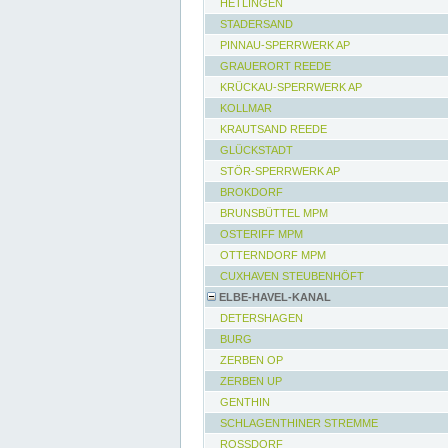
HETLINGEN
STADERSAND
PINNAU-SPERRWERK AP
GRAUERORT REEDE
KRÜCKAU-SPERRWERK AP
KOLLMAR
KRAUTSAND REEDE
GLÜCKSTADT
STÖR-SPERRWERK AP
BROKDORF
BRUNSBÜTTEL MPM
OSTERIFF MPM
OTTERNDORF MPM
CUXHAVEN STEUBENHÖFT
ELBE-HAVEL-KANAL
DETERSHAGEN
BURG
ZERBEN OP
ZERBEN UP
GENTHIN
SCHLAGENTHINER STREMME
ROSSDORF