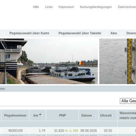
Hilfe
Links
Impressum
Nutzungsbedingungen
Datenschutz
Pegelauswahl über Karte
Pegelauswahl über Tabelle
Abo
Down
tter
Wasserst
Pegelnummer
km
PNP
Datum
Uhrzeit
relativ z
48300105
1.74
31.820
m. ü. NN
08.08.2026
20:30