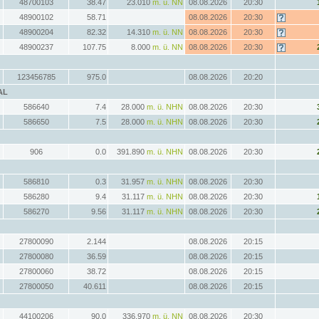
48700103
38.47
23.010
m. ü. NN
08.08.2026
20:30
48900102
58.71
08.08.2026
20:30
48900204
82.32
14.310
m. ü. NN
08.08.2026
20:30
48900237
107.75
8.000
m. ü. NN
08.08.2026
20:30
123456785
975.0
08.08.2026
20:20
AL
586640
7.4
28.000
m. ü. NHN
08.08.2026
20:30
586650
7.5
28.000
m. ü. NHN
08.08.2026
20:30
906
0.0
391.890
m. ü. NHN
08.08.2026
20:30
586810
0.3
31.957
m. ü. NHN
08.08.2026
20:30
586280
9.4
31.117
m. ü. NHN
08.08.2026
20:30
586270
9.56
31.117
m. ü. NHN
08.08.2026
20:30
27800090
2.144
08.08.2026
20:15
27800080
36.59
08.08.2026
20:15
27800060
38.72
08.08.2026
20:15
27800050
40.611
08.08.2026
20:15
44100206
90.0
336.970
m. ü. NN
08.08.2026
20:30