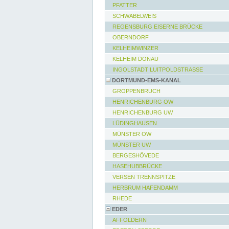
PFATTER
SCHWABELWEIS
REGENSBURG EISERNE BRÜCKE
OBERNDORF
KELHEIMWINZER
KELHEIM DONAU
INGOLSTADT LUITPOLDSTRASSE
DORTMUND-EMS-KANAL
GROPPENBRUCH
HENRICHENBURG OW
HENRICHENBURG UW
LÜDINGHAUSEN
MÜNSTER OW
MÜNSTER UW
BERGESHÖVEDE
HASEHUBBRÜCKE
VERSEN TRENNSPITZE
HERBRUM HAFENDAMM
RHEDE
EDER
AFFOLDERN