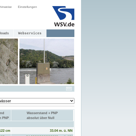
hinweise
Einstellungen
loads
Webservices
and
Wasserstand + PNP
um PNP
absolut über Null
122 cm
33.04 m. ü. NN