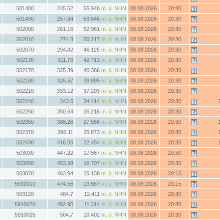
501480
245.62
55.948
m. ü. NHN
08.08.2026
20:30
501490
257.84
53.846
m. ü. NHN
08.08.2026
20:30
502000
261.16
52.961
m. ü. NHN
08.08.2026
20:30
502010
274.8
50.217
m. ü. NHN
08.08.2026
20:30
502070
294.82
46.125
m. ü. NHN
08.08.2026
20:30
502130
311.76
42.713
m. ü. NHN
08.08.2026
20:30
502170
325.39
40.386
m. ü. NHN
08.08.2026
20:30
502180
326.67
39.895
m. ü. NHN
08.08.2026
20:30
502210
333.12
37.203
m. ü. NHN
08.08.2026
20:30
502240
343.6
34.414
m. ü. NHN
08.08.2026
20:30
502250
350.64
35.216
m. ü. NHN
08.08.2026
20:30
502350
388.26
27.556
m. ü. NHN
08.08.2026
20:30
502370
396.11
25.873
m. ü. NHN
08.08.2026
20:30
502430
416.06
22.454
m. ü. NHN
08.08.2026
20:30
503030
447.22
17.567
m. ü. NHN
08.08.2026
20:30
503050
453.98
16.707
m. ü. NHN
08.08.2026
20:30
503070
463.94
15.138
m. ü. NHN
08.08.2026
20:15
5910010
474.56
13.687
m. ü. NHN
08.08.2026
20:15
503120
484.7
12.411
m. ü. NHN
08.08.2026
20:30
5910020
492.95
11.314
m. ü. NHN
08.08.2026
20:30
5910025
504.7
10.402
m. ü. NHN
08.08.2026
20:30