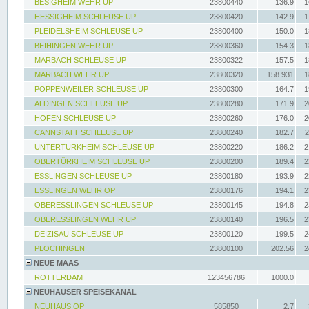
BESIGHEIM WEHR UP
23800440
136.9
1
HESSIGHEIM SCHLEUSE UP
23800420
142.9
1
PLEIDELSHEIM SCHLEUSE UP
23800400
150.0
1
BEIHINGEN WEHR UP
23800360
154.3
1
MARBACH SCHLEUSE UP
23800322
157.5
1
MARBACH WEHR UP
23800320
158.931
1
POPPENWEILER SCHLEUSE UP
23800300
164.7
1
ALDINGEN SCHLEUSE UP
23800280
171.9
2
HOFEN SCHLEUSE UP
23800260
176.0
2
CANNSTATT SCHLEUSE UP
23800240
182.7
2
UNTERTÜRKHEIM SCHLEUSE UP
23800220
186.2
2
OBERTÜRKHEIM SCHLEUSE UP
23800200
189.4
2
ESSLINGEN SCHLEUSE UP
23800180
193.9
2
ESSLINGEN WEHR OP
23800176
194.1
2
OBERESSLINGEN SCHLEUSE UP
23800145
194.8
2
OBERESSLINGEN WEHR UP
23800140
196.5
2
DEIZISAU SCHLEUSE UP
23800120
199.5
2
PLOCHINGEN
23800100
202.56
2
NEUE MAAS
ROTTERDAM
123456786
1000.0
NEUHAUSER SPEISEKANAL
NEUHAUS OP
585850
2.7