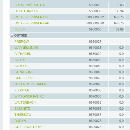
BREMERVÖRDE UW
5980010
0.03
HECHTHAUSEN
5980030
30.94
OSTE-SPERRWERK BP
9000000532
69.575
OSTE-SPERRWERK AP
9000000590
69.575
BELUM
5980060
69.89
OSTSEE
PREROW
9650027
WARNEMÜNDE
9640015
0.0
ALTHAGEN
9650024
0.0
BARTH
9650030
0.0
BARHÖFT
9650040
0.0
STRALSUND
9650043
0.0
STAHLBRODE
9650070
0.0
NEUENDORF HAFEN
9670046
0.0
KLOSTER
9670050
0.0
WITTOWER FÄHRE
9670055
0.0
LAUTERBACH
9670063
0.0
SASSNITZ
9670065
0.0
THIESSOW
9670067
0.0
RUDEN
9690077
0.0
GREIFSWALD OIE
9690078
0.0