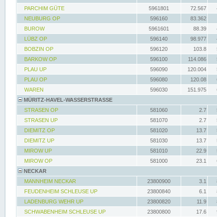
PARCHIM GÜTE
5961801
72.567
NEUBURG OP
596160
83.362
BUROW
5961601
88.39
LÜBZ OP
596140
98.977
BOBZIN OP
596120
103.8
BARKOW OP
596100
114.086
PLAU UP
596090
120.004
PLAU OP
596080
120.08
WAREN
596030
151.975
MÜRITZ-HAVEL-WASSERSTRASSE
STRASEN OP
581060
2.7
STRASEN UP
581070
2.7
DIEMITZ OP
581020
13.7
DIEMITZ UP
581030
13.7
MIROW UP
581010
22.9
MIROW OP
581000
23.1
NECKAR
MANNHEIM NECKAR
23800900
3.1
FEUDENHEIM SCHLEUSE UP
23800840
6.1
LADENBURG WEHR UP
23800820
11.9
SCHWABENHEIM SCHLEUSE UP
23800800
17.6