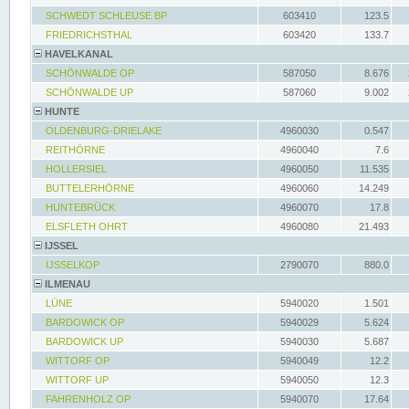
SCHWEDT SCHLEUSE BP
603410
123.5
FRIEDRICHSTHAL
603420
133.7
HAVELKANAL
SCHÖNWALDE OP
587050
8.676
SCHÖNWALDE UP
587060
9.002
HUNTE
OLDENBURG-DRIELAKE
4960030
0.547
REITHÖRNE
4960040
7.6
HOLLERSIEL
4960050
11.535
BUTTELERHÖRNE
4960060
14.249
HUNTEBRÜCK
4960070
17.8
ELSFLETH OHRT
4960080
21.493
IJSSEL
IJSSELKOP
2790070
880.0
ILMENAU
LÜNE
5940020
1.501
BARDOWICK OP
5940029
5.624
BARDOWICK UP
5940030
5.687
WITTORF OP
5940049
12.2
WITTORF UP
5940050
12.3
FAHRENHOLZ OP
5940070
17.64