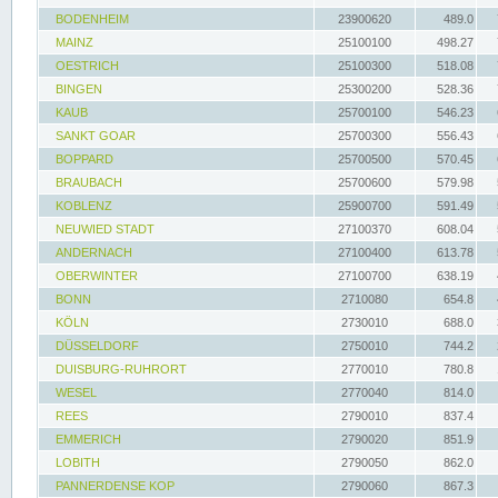
BODENHEIM
23900620
489.0
MAINZ
25100100
498.27
OESTRICH
25100300
518.08
BINGEN
25300200
528.36
KAUB
25700100
546.23
SANKT GOAR
25700300
556.43
BOPPARD
25700500
570.45
BRAUBACH
25700600
579.98
KOBLENZ
25900700
591.49
NEUWIED STADT
27100370
608.04
ANDERNACH
27100400
613.78
OBERWINTER
27100700
638.19
BONN
2710080
654.8
KÖLN
2730010
688.0
DÜSSELDORF
2750010
744.2
DUISBURG-RUHRORT
2770010
780.8
WESEL
2770040
814.0
REES
2790010
837.4
EMMERICH
2790020
851.9
LOBITH
2790050
862.0
PANNERDENSE KOP
2790060
867.3