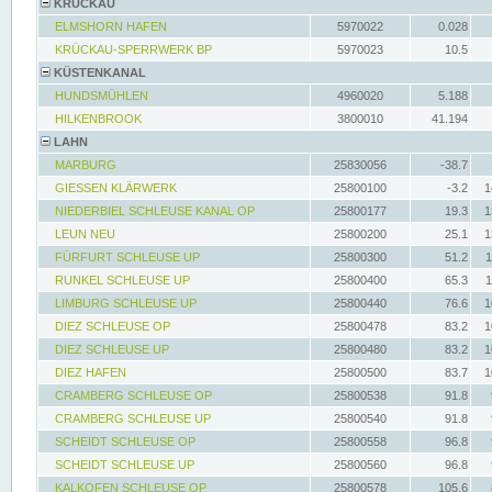
KRÜCKAU
ELMSHORN HAFEN
5970022
0.028
KRÜCKAU-SPERRWERK BP
5970023
10.5
KÜSTENKANAL
HUNDSMÜHLEN
4960020
5.188
HILKENBROOK
3800010
41.194
LAHN
MARBURG
25830056
-38.7
GIESSEN KLÄRWERK
25800100
-3.2
1
NIEDERBIEL SCHLEUSE KANAL OP
25800177
19.3
1
LEUN NEU
25800200
25.1
1
FÜRFURT SCHLEUSE UP
25800300
51.2
1
RUNKEL SCHLEUSE UP
25800400
65.3
1
LIMBURG SCHLEUSE UP
25800440
76.6
1
DIEZ SCHLEUSE OP
25800478
83.2
1
DIEZ SCHLEUSE UP
25800480
83.2
1
DIEZ HAFEN
25800500
83.7
1
CRAMBERG SCHLEUSE OP
25800538
91.8
CRAMBERG SCHLEUSE UP
25800540
91.8
SCHEIDT SCHLEUSE OP
25800558
96.8
SCHEIDT SCHLEUSE UP
25800560
96.8
KALKOFEN SCHLEUSE OP
25800578
105.6