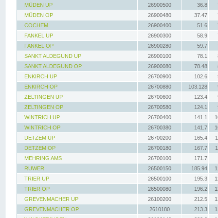
MÜDEN UP
26900500
36.8
MÜDEN OP
26900480
37.47
COCHEM
26900400
51.6
FANKEL UP
26900300
58.9
FANKEL OP
26900280
59.7
SANKT ALDEGUND UP
26900100
78.1
SANKT ALDEGUND OP
26900080
78.48
ENKIRCH UP
26700900
102.6
ENKIRCH OP
26700880
103.128
ZELTINGEN UP
26700600
123.4
ZELTINGEN OP
26700580
124.1
WINTRICH UP
26700400
141.1
1
WINTRICH OP
26700380
141.7
1
DETZEM UP
26700200
165.4
1
DETZEM OP
26700180
167.7
1
MEHRING AMS
26700100
171.7
RUWER
26500150
185.94
1
TRIER UP
26500100
195.3
1
TRIER OP
26500080
196.2
1
GREVENMACHER UP
26100200
212.5
1
GREVENMACHER OP
2610180
213.3
1