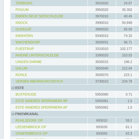
TERBORG
3910020
24.67
POGUM
3950020
35.302
EMDEN NEUE SEESCHLEUSE
3970010
40.45
KNOCK
3990010
50.848
DUKEGAT
3990020
65.69
EMSHÖRN
9340010
74.32
WACHENDORF
3500031
96.71
FUESTRUP
3310010
102.177
RHEINE UNTERSCHLEUSE
3390020
153.03
LINGEN-DARME
3500015
196.2
DALUM
3550040
212.04
RÜHLE
3500070
223.1
VERSEN WEHRDURCHSTICH
3730010
234.78
ESTE
BUXTEHUDE
5950080
0.71
ESTE INNERES SPERRWERK BP
5950081
1.0
ESTE INNERES SPERRWERK AP
5950082
1.0
FINOWKANAL
RUHLSDORF OP
693010
59.2
LEESENBRÜCK OP
693030
61.1
GRAFENBRÜCK OP
693050
63.3