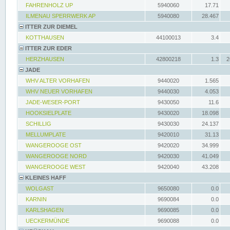
FAHRENHOLZ UP
5940060
17.71
ILMENAU SPERRWERK AP
5940080
28.467
ITTER ZUR DIEMEL
KOTTHAUSEN
44100013
3.4
ITTER ZUR EDER
HERZHAUSEN
42800218
1.3
2
JADE
WHV ALTER VORHAFEN
9440020
1.565
WHV NEUER VORHAFEN
9440030
4.053
JADE-WESER-PORT
9430050
11.6
HOOKSIELPLATE
9430020
18.098
SCHILLIG
9430030
24.137
MELLUMPLATE
9420010
31.13
WANGEROOGE OST
9420020
34.999
WANGEROOGE NORD
9420030
41.049
WANGEROOGE WEST
9420040
43.208
KLEINES HAFF
WOLGAST
9650080
0.0
KARNIN
9690084
0.0
KARLSHAGEN
9690085
0.0
UECKERMÜNDE
9690088
0.0