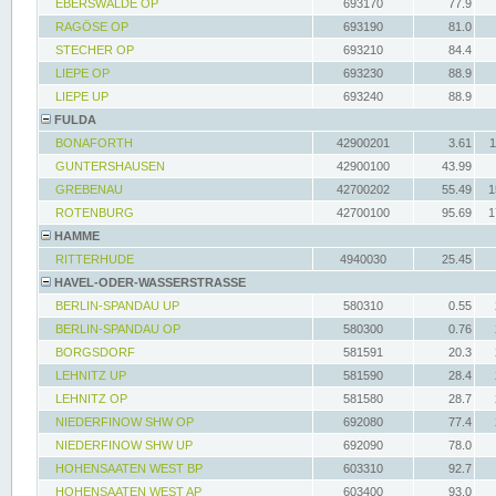
EBERSWALDE OP
693170
77.9
RAGÖSE OP
693190
81.0
STECHER OP
693210
84.4
LIEPE OP
693230
88.9
LIEPE UP
693240
88.9
FULDA
BONAFORTH
42900201
3.61
1
GUNTERSHAUSEN
42900100
43.99
GREBENAU
42700202
55.49
1
ROTENBURG
42700100
95.69
1
HAMME
RITTERHUDE
4940030
25.45
HAVEL-ODER-WASSERSTRASSE
BERLIN-SPANDAU UP
580310
0.55
BERLIN-SPANDAU OP
580300
0.76
BORGSDORF
581591
20.3
LEHNITZ UP
581590
28.4
LEHNITZ OP
581580
28.7
NIEDERFINOW SHW OP
692080
77.4
NIEDERFINOW SHW UP
692090
78.0
HOHENSAATEN WEST BP
603310
92.7
HOHENSAATEN WEST AP
603400
93.0