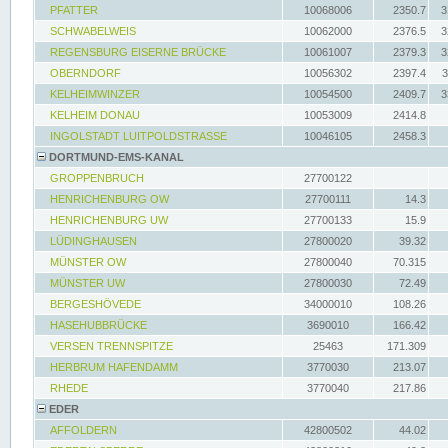
PFATTER
10068006
2350.7
3
SCHWABELWEIS
10062000
2376.5
3
REGENSBURG EISERNE BRÜCKE
10061007
2379.3
3
OBERNDORF
10056302
2397.4
3
KELHEIMWINZER
10054500
2409.7
3
KELHEIM DONAU
10053009
2414.8
INGOLSTADT LUITPOLDSTRASSE
10046105
2458.3
DORTMUND-EMS-KANAL
GROPPENBRUCH
27700122
HENRICHENBURG OW
27700111
14.3
HENRICHENBURG UW
27700133
15.9
LÜDINGHAUSEN
27800020
39.32
MÜNSTER OW
27800040
70.315
MÜNSTER UW
27800030
72.49
BERGESHÖVEDE
34000010
108.26
HASEHUBBRÜCKE
3690010
166.42
VERSEN TRENNSPITZE
25463
171.309
HERBRUM HAFENDAMM
3770030
213.07
RHEDE
3770040
217.86
EDER
AFFOLDERN
42800502
44.02