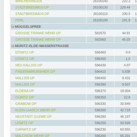
WINCHERINGEN
26100140
222.2
1
STADTBREDIMUS UP
26100130
229.44
STADTBREDIMUS OP
26100110
230.5
1
PERL
26100100
241.8
1
MÜGGELSPREE
GROSSE TRÄNKE WEHR UP
582670
44.91
GROSSE TRÄNKE WEHR OP
582660
45.03
MÜRITZ-ELDE-WASSERSTRASSE
DÖMITZ UP
596460
0.9
DÖMITZ OP
596450
1.0
NEU KALLISS OP
596430
4.97
FINDENWIRUNSHIER OP
596410
5.838
MALLISS UP
596400
9.431
MALLISS OP
596390
9.507
ELDENA OP
596370
18.004
GÜRITZ OP
596350
22.8
GRABOW OP
596330
30.849
KLEIN LAASCH WEHR OP
596300
42.718
NEUSTADT GLEWE OP
596280
46.197
LEWITZ OP
596250
50.599
GARWITZ UP
596230
60.655
MALCHOW WEHR OP
596200
65.201