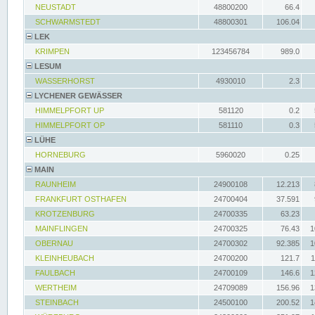
NEUSTADT
48800200
66.4
SCHWARMSTEDT
48800301
106.04
LEK
KRIMPEN
123456784
989.0
LESUM
WASSERHORST
4930010
2.3
LYCHENER GEWÄSSER
HIMMELPFORT UP
581120
0.2
HIMMELPFORT OP
581110
0.3
LÜHE
HORNEBURG
5960020
0.25
MAIN
RAUNHEIM
24900108
12.213
FRANKFURT OSTHAFEN
24700404
37.591
KROTZENBURG
24700335
63.23
MAINFLINGEN
24700325
76.43
1
OBERNAU
24700302
92.385
1
KLEINHEUBACH
24700200
121.7
1
FAULBACH
24700109
146.6
1
WERTHEIM
24709089
156.96
1
STEINBACH
24500100
200.52
1