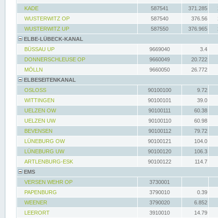
KADE
587541
371.285
WUSTERWITZ OP
587540
376.56
WUSTERWITZ UP
587550
376.965
ELBE-LÜBECK-KANAL
BÜSSAU UP
9669040
3.4
DONNERSCHLEUSE OP
9660049
20.722
MÖLLN
9660050
26.772
ELBESEITENKANAL
OSLOSS
90100100
9.72
WITTINGEN
90100101
39.0
UELZEN OW
90100111
60.38
UELZEN UW
90100110
60.98
BEVENSEN
90100112
79.72
LÜNEBURG OW
90100121
104.0
LÜNEBURG UW
90100120
106.3
ARTLENBURG-ESK
90100122
114.7
EMS
VERSEN WEHR OP
3730001
PAPENBURG
3790010
0.39
WEENER
3790020
6.852
LEERORT
3910010
14.79