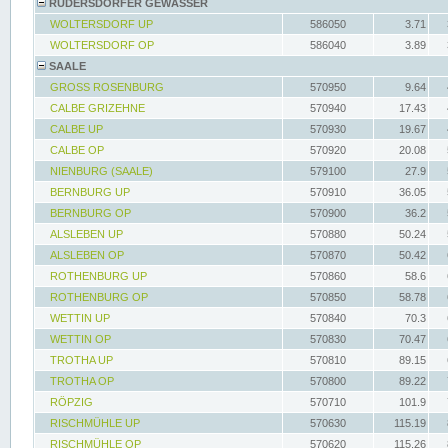
RÜDERSDORFER GEWÄSSER
WOLTERSDORF UP
586050
3.71
WOLTERSDORF OP
586040
3.89
SAALE
GROSS ROSENBURG
570950
9.64
CALBE GRIZEHNE
570940
17.43
CALBE UP
570930
19.67
CALBE OP
570920
20.08
NIENBURG (SAALE)
579100
27.9
BERNBURG UP
570910
36.05
BERNBURG OP
570900
36.2
ALSLEBEN UP
570880
50.24
ALSLEBEN OP
570870
50.42
ROTHENBURG UP
570860
58.6
ROTHENBURG OP
570850
58.78
WETTIN UP
570840
70.3
WETTIN OP
570830
70.47
TROTHA UP
570810
89.15
TROTHA OP
570800
89.22
RÖPZIG
570710
101.9
RISCHMÜHLE UP
570630
115.19
RISCHMÜHLE OP
570620
115.26