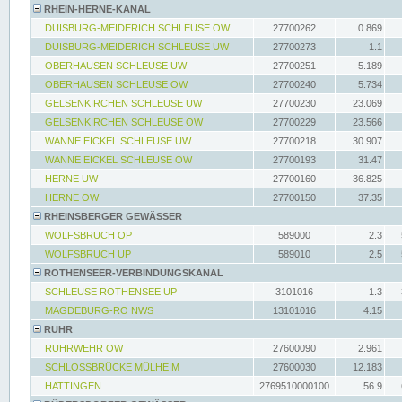
RHEIN-HERNE-KANAL
DUISBURG-MEIDERICH SCHLEUSE OW
27700262
0.869
DUISBURG-MEIDERICH SCHLEUSE UW
27700273
1.1
OBERHAUSEN SCHLEUSE UW
27700251
5.189
OBERHAUSEN SCHLEUSE OW
27700240
5.734
GELSENKIRCHEN SCHLEUSE UW
27700230
23.069
GELSENKIRCHEN SCHLEUSE OW
27700229
23.566
WANNE EICKEL SCHLEUSE UW
27700218
30.907
WANNE EICKEL SCHLEUSE OW
27700193
31.47
HERNE UW
27700160
36.825
HERNE OW
27700150
37.35
RHEINSBERGER GEWÄSSER
WOLFSBRUCH OP
589000
2.3
WOLFSBRUCH UP
589010
2.5
ROTHENSEER-VERBINDUNGSKANAL
SCHLEUSE ROTHENSEE UP
3101016
1.3
MAGDEBURG-RO NWS
13101016
4.15
RUHR
RUHRWEHR OW
27600090
2.961
SCHLOSSBRÜCKE MÜLHEIM
27600030
12.183
HATTINGEN
2769510000100
56.9