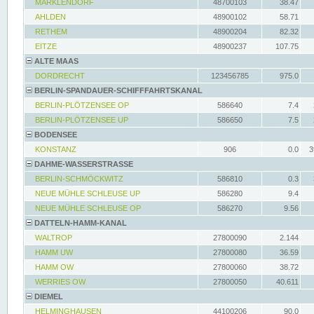
MARKLENDORF
48700103
38.47
AHLDEN
48900102
58.71
RETHEM
48900204
82.32
EITZE
48900237
107.75
ALTE MAAS
DORDRECHT
123456785
975.0
BERLIN-SPANDAUER-SCHIFFFAHRTSKANAL
BERLIN-PLÖTZENSEE OP
586640
7.4
BERLIN-PLÖTZENSEE UP
586650
7.5
BODENSEE
KONSTANZ
906
0.0
3
DAHME-WASSERSTRASSE
BERLIN-SCHMÖCKWITZ
586810
0.3
NEUE MÜHLE SCHLEUSE UP
586280
9.4
NEUE MÜHLE SCHLEUSE OP
586270
9.56
DATTELN-HAMM-KANAL
WALTROP
27800090
2.144
HAMM UW
27800080
36.59
HAMM OW
27800060
38.72
WERRIES OW
27800050
40.611
DIEMEL
HELMINGHAUSEN
44100206
90.0