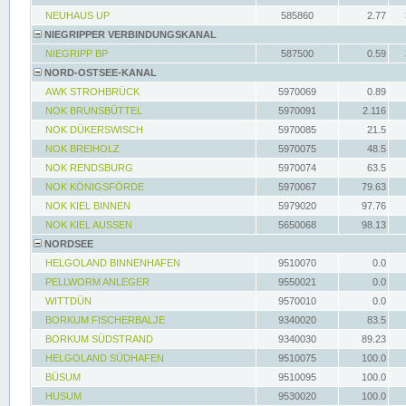
NEUHAUS UP
585860
2.77
NIEGRIPPER VERBINDUNGSKANAL
NIEGRIPP BP
587500
0.59
NORD-OSTSEE-KANAL
AWK STROHBRÜCK
5970069
0.89
NOK BRUNSBÜTTEL
5970091
2.116
NOK DÜKERSWISCH
5970085
21.5
NOK BREIHOLZ
5970075
48.5
NOK RENDSBURG
5970074
63.5
NOK KÖNIGSFÖRDE
5970067
79.63
NOK KIEL BINNEN
5979020
97.76
NOK KIEL AUSSEN
5650068
98.13
NORDSEE
HELGOLAND BINNENHAFEN
9510070
0.0
PELLWORM ANLEGER
9550021
0.0
WITTDÜN
9570010
0.0
BORKUM FISCHERBALJE
9340020
83.5
BORKUM SÜDSTRAND
9340030
89.23
HELGOLAND SÜDHAFEN
9510075
100.0
BÜSUM
9510095
100.0
HUSUM
9530020
100.0