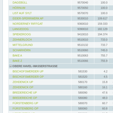
DAGEBÜLL
9570040
100.0
HÖRNUM
9570050
100.0
LIST AUF SYLT
9570070
100.0
EIDER-SPERRWERK AP
9530010
109.617
NORDERNEY RIFFGAT
9360010
159.333
LANGEOOG
9390010
182.129
SPIEKEROOG
9410010
194.374
ZEHNERLOCH
9510010
733.0
MITTELGRUND
9510132
733.7
SCHARHÖRN
9510060
745.0
BAKE A
9510063
755.7
BAKE Z
9510066
755.9
OBERE HAVEL-WASSERSTRASSE
BISCHOFSWERDER UP
581530
4.2
BISCHOFSWERDER OP
581520
4.5
ZEHDENICK UP
580170
15.8
ZEHDENICK OP
580160
16.1
BREDEREICHE UP
580090
47.6
BREDEREICHE OP
580080
48.0
FÜRSTENBERG UP
580070
60.7
FÜRSTENBERG OP
580060
60.8