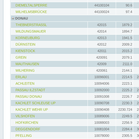
DIEMELTALSPERRE
44100104
90.6
WILHELMSBRÜCKE
44100024
97.4
DONAU
THEBNERSTRASSL
42015
1879.2
WILDUNGSMAUER
42014
1894.7
KORNEUBURG
42013
1941.5
DÜRNSTEIN
42012
2009.2
KIENSTOCK
42011
2015.2
GREIN
420091
2079.1
MAUTHAUSEN
42009
2111.0
WILHERING
420061
2144.1
ERLAU
10096001
2214.5
2
ACHLEITEN
10094006
2223.1
PASSAU ILZSTADT
10092000
2225.2
2
PASSAU DONAU
10091008
2226.7
2
KACHLET SCHLEUSE UP
10090708
2230.3
2
KACHLET WEHR UP
10090408
2230.724
2
VILSHOFEN
10089006
2249.5
2
HOFKIRCHEN
10088003
2256.9
2
DEGGENDORF
10081004
2284.4
3
PFELLING
10078000
2305.5
3