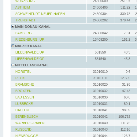
WÜRZBURG
24300600
251.97
1
ASTHEIM
24300406
311.22
1
SCHWEINFURT NEUER HAFEN
24300304
330.78
2
TRUNSTADT
24300202
378.44
2
MAIN-DONAU-KANAL
BAMBERG
24300042
7.31
2
RIEDENBURG_UP
13409200
151.2
3
MALZER KANAL
LIEBENWALDE UP
581550
43.3
LIEBENWALDE OP
581540
45.3
MITTELLANDKANAL
HÖRSTEL
31010010
0.6
RECKE
31010011
12.595
BRAMSCHE
31010020
31.95
BROXTEN
31010032
47.43
BAD ESSEN
31010030
60.8
LÜBBECKE
31010031
80.1
HAHLEN
31010041
98.09
BERENBUSCH
31010042
106.732
WARBER GRABEN
31010040
111.75
RUSBEND
31010043
112.16
NIENBRÜGGE
31010044
126.7