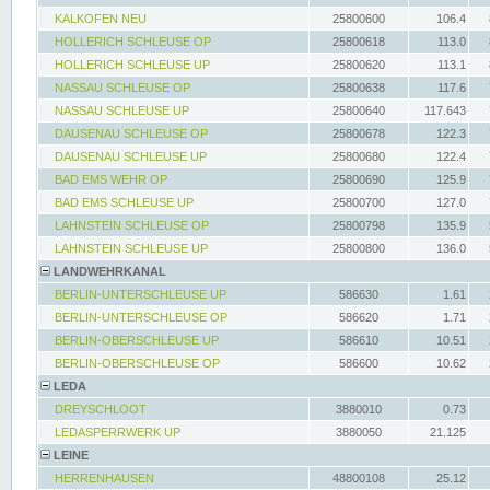
KALKOFEN NEU
25800600
106.4
HOLLERICH SCHLEUSE OP
25800618
113.0
HOLLERICH SCHLEUSE UP
25800620
113.1
NASSAU SCHLEUSE OP
25800638
117.6
NASSAU SCHLEUSE UP
25800640
117.643
DAUSENAU SCHLEUSE OP
25800678
122.3
DAUSENAU SCHLEUSE UP
25800680
122.4
BAD EMS WEHR OP
25800690
125.9
BAD EMS SCHLEUSE UP
25800700
127.0
LAHNSTEIN SCHLEUSE OP
25800798
135.9
LAHNSTEIN SCHLEUSE UP
25800800
136.0
LANDWEHRKANAL
BERLIN-UNTERSCHLEUSE UP
586630
1.61
BERLIN-UNTERSCHLEUSE OP
586620
1.71
BERLIN-OBERSCHLEUSE UP
586610
10.51
BERLIN-OBERSCHLEUSE OP
586600
10.62
LEDA
DREYSCHLOOT
3880010
0.73
LEDASPERRWERK UP
3880050
21.125
LEINE
HERRENHAUSEN
48800108
25.12