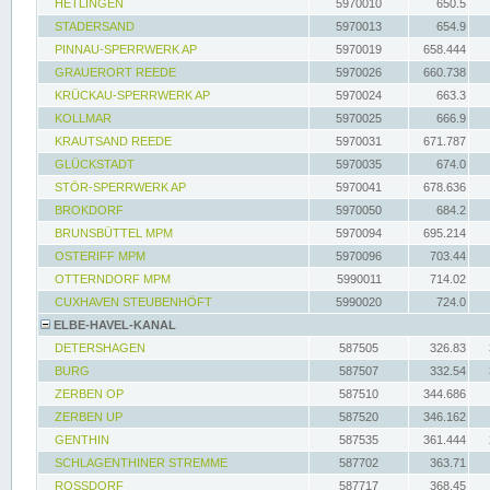
HETLINGEN
5970010
650.5
STADERSAND
5970013
654.9
PINNAU-SPERRWERK AP
5970019
658.444
GRAUERORT REEDE
5970026
660.738
KRÜCKAU-SPERRWERK AP
5970024
663.3
KOLLMAR
5970025
666.9
KRAUTSAND REEDE
5970031
671.787
GLÜCKSTADT
5970035
674.0
STÖR-SPERRWERK AP
5970041
678.636
BROKDORF
5970050
684.2
BRUNSBÜTTEL MPM
5970094
695.214
OSTERIFF MPM
5970096
703.44
OTTERNDORF MPM
5990011
714.02
CUXHAVEN STEUBENHÖFT
5990020
724.0
ELBE-HAVEL-KANAL
DETERSHAGEN
587505
326.83
BURG
587507
332.54
ZERBEN OP
587510
344.686
ZERBEN UP
587520
346.162
GENTHIN
587535
361.444
SCHLAGENTHINER STREMME
587702
363.71
ROSSDORF
587717
368.45