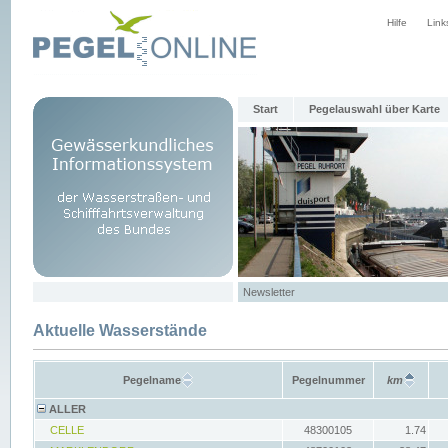
Hilfe
Link
Start
Pegelauswahl über Karte
Newsletter
Aktuelle Wasserstände
Pegelname
Pegelnummer
km
ALLER
CELLE
48300105
1.74