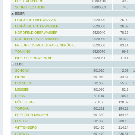
EDERTALSPERRE
42800310
49.2
SCHMITTLOTHEIM
42800309
74.5
EIDER
LEXFÄHRE OBERWASSER
9520020
26.09
LEXFÄHRE UNTERWASSER
9520030
26.09
NORDFELD OBERWASSER
9520040
78.19
NORDFELD UNTERWASSER
9520050
78.312
FRIEDRICHSTADT STRASSENBRÜCKE
9520060
83.14
TÖNNING
9520070
99.8
EIDER-SPERRWERK BP
9520081
110.1
ELBE
SCHÖNA
501010
2.05
1
PIRNA
501040
34.67
1
DRESDEN
501060
55.63
1
MEISSEN
501080
82.2
RIESA
501110
108.4
MÜHLBERG
501160
128.02
TORGAU
501261
154.15
PRETZSCH-MAUKEN
501330
184.45
ELSTER
501390
200.15
WITTENBERG
501420
214.14
COSWIG
501470
236.31