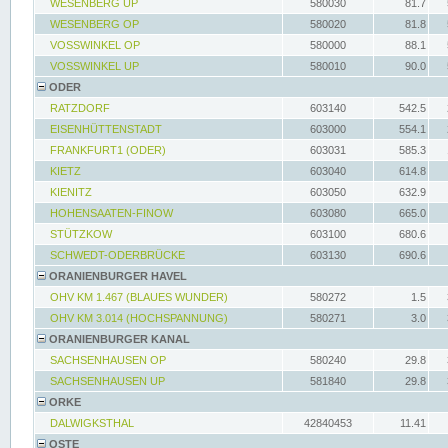
WESENBERG UP
580030
81.7
WESENBERG OP
580020
81.8
VOSSWINKEL OP
580000
88.1
VOSSWINKEL UP
580010
90.0
ODER
RATZDORF
603140
542.5
EISENHÜTTENSTADT
603000
554.1
FRANKFURT1 (ODER)
603031
585.3
KIETZ
603040
614.8
KIENITZ
603050
632.9
HOHENSAATEN-FINOW
603080
665.0
STÜTZKOW
603100
680.6
SCHWEDT-ODERBRÜCKE
603130
690.6
ORANIENBURGER HAVEL
OHV KM 1.467 (BLAUES WUNDER)
580272
1.5
OHV KM 3.014 (HOCHSPANNUNG)
580271
3.0
ORANIENBURGER KANAL
SACHSENHAUSEN OP
580240
29.8
SACHSENHAUSEN UP
581840
29.8
ORKE
DALWIGKSTHAL
42840453
11.41
OSTE