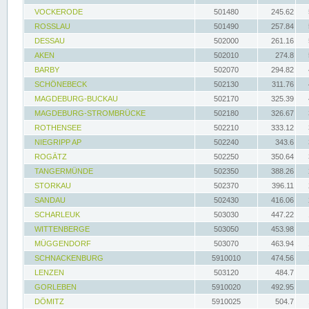
VOCKERODE
501480
245.62
ROSSLAU
501490
257.84
DESSAU
502000
261.16
AKEN
502010
274.8
BARBY
502070
294.82
SCHÖNEBECK
502130
311.76
MAGDEBURG-BUCKAU
502170
325.39
MAGDEBURG-STROMBRÜCKE
502180
326.67
ROTHENSEE
502210
333.12
NIEGRIPP AP
502240
343.6
ROGÄTZ
502250
350.64
TANGERMÜNDE
502350
388.26
STORKAU
502370
396.11
SANDAU
502430
416.06
SCHARLEUK
503030
447.22
WITTENBERGE
503050
453.98
MÜGGENDORF
503070
463.94
SCHNACKENBURG
5910010
474.56
LENZEN
503120
484.7
GORLEBEN
5910020
492.95
DÖMITZ
5910025
504.7