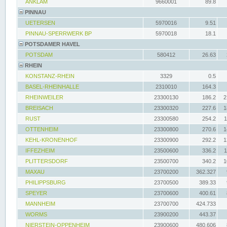
ANKLAM
9660001
89.8
PINNAU
UETERSEN
5970016
9.51
PINNAU-SPERRWERK BP
5970018
18.1
POTSDAMER HAVEL
POTSDAM
580412
26.63
RHEIN
KONSTANZ-RHEIN
3329
0.5
BASEL-RHEINHALLE
2310010
164.3
RHEINWEILER
23300130
186.2
2
BREISACH
23300320
227.6
1
RUST
23300580
254.2
1
OTTENHEIM
23300800
270.6
1
KEHL-KRONENHOF
23300900
292.2
1
IFFEZHEIM
23500600
336.2
1
PLITTERSDORF
23500700
340.2
1
MAXAU
23700200
362.327
PHILIPPSBURG
23700500
389.33
SPEYER
23700600
400.61
MANNHEIM
23700700
424.733
WORMS
23900200
443.37
NIERSTEIN-OPPENHEIM
23900600
480.606