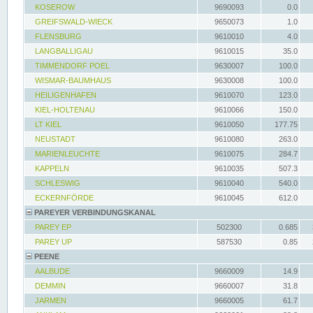
KOSEROW
9690093
0.0
GREIFSWALD-WIECK
9650073
1.0
FLENSBURG
9610010
4.0
LANGBALLIGAU
9610015
35.0
TIMMENDORF POEL
9630007
100.0
WISMAR-BAUMHAUS
9630008
100.0
HEILIGENHAFEN
9610070
123.0
KIEL-HOLTENAU
9610066
150.0
LT KIEL
9610050
177.75
NEUSTADT
9610080
263.0
MARIENLEUCHTE
9610075
284.7
KAPPELN
9610035
507.3
SCHLESWIG
9610040
540.0
ECKERNFÖRDE
9610045
612.0
PAREYER VERBINDUNGSKANAL
PAREY EP
502300
0.685
PAREY UP
587530
0.85
PEENE
AALBUDE
9660009
14.9
DEMMIN
9660007
31.8
JARMEN
9660005
61.7