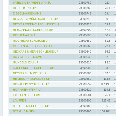
WIEBLINGEN WEHR UP NEU
23800780
22.4
HEIDELBERG UP
23800760
26.1
1
ZIEGELHAUSEN AMS
23800745
29.4
1
NECKARGEMÜND SCHLEUSE UP
23800740
30.8
1
NECKARSTEINACH SCHLEUSE UP
23800720
39.1
1
HIRSCHHORN SCHLEUSE UP
23800700
47.5
1
ROCKENAU SKA
23800690
60.7
1
ROCKENAU SCHLEUSE UP
23800680
61.3
1
GUTTENBACH SCHLEUSE UP
23800660
72.1
1
NECKARZIMMERN SCHLEUSE UP
23800640
85.9
1
HASSMERSHEIM AMS
23800630
87.5
1
GUNDELSHEIM UP
23800620
93.8
1
KOCHENDORF SCHLEUSE UP
23800600
103.8
1
NECKARSULM WEHR UP
23800580
107.0
1
HEILBRONN SCHLEUSE UP
23800560
113.3
1
HORKHEIM SCHLEUSE UP
23800557
117.435
1
HORKHEIM WEHR UP
23800520
119.8
1
LAUFFEN SCHLEUSE UP
23800501
125.1
1
LAUFFEN
23800500
125.43
1
BESIGHEIM SCHLEUSE UP
23800480
136.2
1
BESIGHEIM SKA
23800460
136.284
1