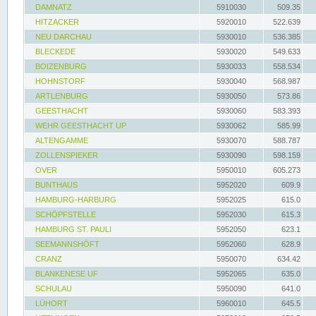
DAMNATZ
5910030
509.35
HITZACKER
5920010
522.639
NEU DARCHAU
5930010
536.385
BLECKEDE
5930020
549.633
BOIZENBURG
5930033
558.534
HOHNSTORF
5930040
568.987
ARTLENBURG
5930050
573.86
GEESTHACHT
5930060
583.393
WEHR GEESTHACHT UP
5930062
585.99
ALTENGAMME
5930070
588.787
ZOLLENSPIEKER
5930090
598.159
OVER
5950010
605.273
BUNTHAUS
5952020
609.9
HAMBURG-HARBURG
5952025
615.0
SCHÖPFSTELLE
5952030
615.3
HAMBURG ST. PAULI
5952050
623.1
SEEMANNSHÖFT
5952060
628.9
CRANZ
5950070
634.42
BLANKENESE UF
5952065
635.0
SCHULAU
5950090
641.0
LÜHORT
5960010
645.5