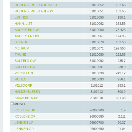
RODENBERGER AUE-WEST
31010052
132.68
RODENBERGER AUE-OST
31010051
133.55
LOHNDE
31010050
150.1
HANN. LIST
31010062
163.56
ANDERTEN UW
31010060
173.425
ANDERTEN OW
31010061
174.96
SEHNDE
31010070
183.58
MEHRUM
31010071
192.556
THUNE
31010080
222.85
SÜLFELD OW
31010092
235.7
SÜLFELD UW
31010091
238.0
VORSFELDE
31010090
249.12
RÜHEN
31010093
256.1
VELSDORF
3101012
283.1
HALDENSLEBEN
3101013
300.9
KANALBRÜCKE
3101018
321.33
MOSEL
KOBLENZ UP
26900900
1.9
KOBLENZ OP
26900880
2.111
LEHMEN UP
26900700
20.37
LEHMEN OP
26900680
21.04