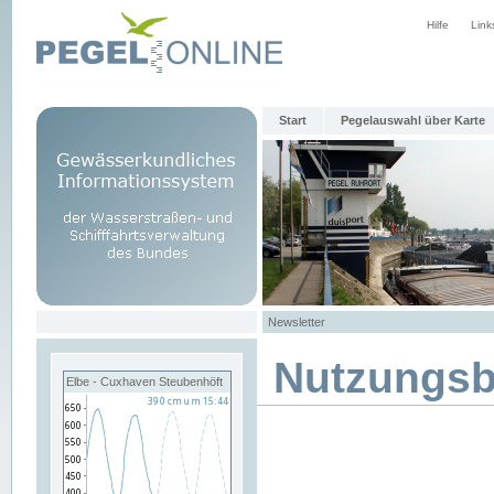
Hilfe
Link
Start
Pegelauswahl über Karte
Newsletter
Nutzungs
Elbe - Cuxhaven Steubenhöft