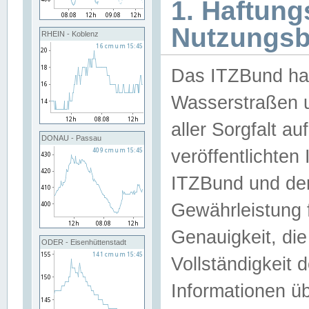
1. Haftun
Nutzungs
RHEIN - Koblenz
Das ITZBund han
Wasserstraßen u
aller Sorgfalt au
DONAU - Passau
veröffentlichte
ITZBund und de
Gewährleistung fü
Genauigkeit, die 
ODER - Eisenhüttenstadt
Vollständigkeit
Informationen 