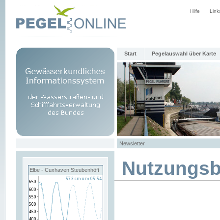
Hilfe
Link
Start
Pegelauswahl über Karte
Newsletter
Nutzungs
Elbe - Cuxhaven Steubenhöft