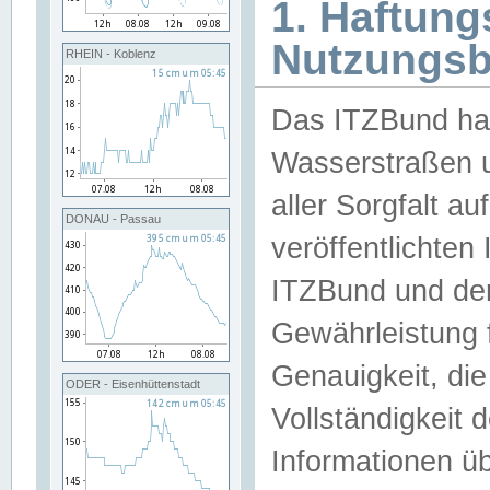
1. Haftun
Nutzungs
RHEIN - Koblenz
Das ITZBund han
Wasserstraßen u
aller Sorgfalt au
DONAU - Passau
veröffentlichte
ITZBund und de
Gewährleistung fü
Genauigkeit, die 
ODER - Eisenhüttenstadt
Vollständigkeit
Informationen 