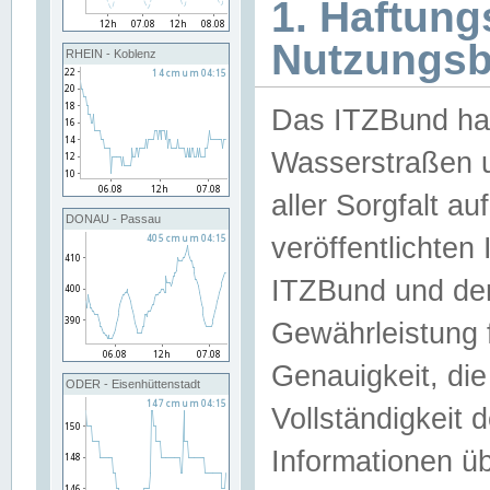
1. Haftun
Nutzungs
RHEIN - Koblenz
Das ITZBund han
Wasserstraßen u
aller Sorgfalt au
DONAU - Passau
veröffentlichte
ITZBund und de
Gewährleistung fü
Genauigkeit, die 
ODER - Eisenhüttenstadt
Vollständigkeit
Informationen 