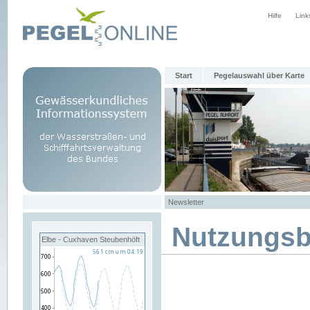
Hilfe
Link
Start
Pegelauswahl über Karte
Newsletter
Nutzungs
Elbe - Cuxhaven Steubenhöft