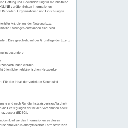
e Haftung und Gewährleistung für die inhaltliche
ELONLINE veröffentlichten Informationen
n Behörden, Organisationen und Einrichtungen
ieller Art, die aus der Nutzung bzw.
hnische Störungen entstanden sind, sind
rden. Dies geschieht auf der Grundlage der Lizenz
zung insbesondere
n
ätzen verbunden werden
ht öffentlichen elektronischen Netzwerken
n. Für den Inhalt der verlinkten Seiten sind
ienste und nach Rundfunkstaatsvertrag Abschnitt
 die Festlegungen der beiden Vorschriften sowie
hutzgesetz (BDSG).
endownload werden Informationen zu diesen
usschließlich in anonymisierter Form statistisch