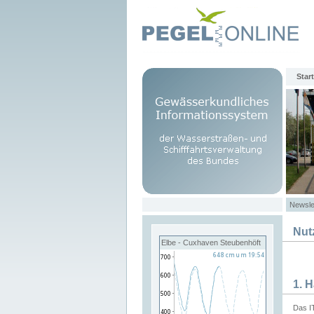
Start
Newsle
Nut
Elbe - Cuxhaven Steubenhöft
1. 
Das I