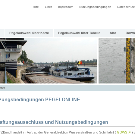
Hilfe
Links
Impressum
Nutzungsbedingungen
Datenschutz
Pegelauswahl über Karte
Pegelauswahl über Tabelle
Abo
Down
tter
zungsbedingungen PEGELONLINE
Haftungsausschluss und Nutzungsbedingungen
TZBund handelt im Auftrag der Generaldirektion Wasserstraßen und Schifffahrt (
GDWS
↗
) u