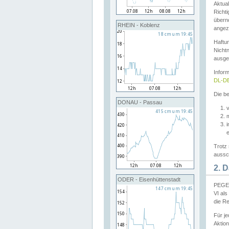
Aktual
Richti
übern
RHEIN - Koblenz
angeze
Haftu
Nichtn
ausge
Infor
DL-DE
Die be
DONAU - Passau
v
Trotz 
aussch
2. 
ODER - Eisenhüttenstadt
PEGEL
VI al
die R
Für j
Aktion