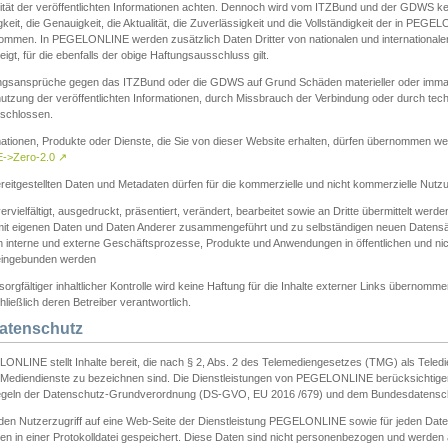
ität der veröffentlichten Informationen achten. Dennoch wird vom ITZBund und der GDWS kein
gkeit, die Genauigkeit, die Aktualität, die Zuverlässigkeit und die Vollständigkeit der in PEG
ommen. In PEGELONLINE werden zusätzlich Daten Dritter von nationalen und internationale
igt, für die ebenfalls der obige Haftungsausschluss gilt.
ngsansprüche gegen das ITZBund oder die GDWS auf Grund Schäden materieller oder immater
utzung der veröffentlichten Informationen, durch Missbrauch der Verbindung oder durch tec
schlossen.
mationen, Produkte oder Dienste, die Sie von dieser Website erhalten, dürfen übernommen we
->Zero-2.0
↗
reitgestellten Daten und Metadaten dürfen für die kommerzielle und nicht kommerzielle Nut
ervielfältigt, ausgedruckt, präsentiert, verändert, bearbeitet sowie an Dritte übermittelt werde
mit eigenen Daten und Daten Anderer zusammengeführt und zu selbständigen neuen Datens
in interne und externe Geschäftsprozesse, Produkte und Anwendungen in öffentlichen und nic
eingebunden werden
sorgfältiger inhaltlicher Kontrolle wird keine Haftung für die Inhalte externer Links übernomme
ließlich deren Betreiber verantwortlich.
Datenschutz
ONLINE stellt Inhalte bereit, die nach § 2, Abs. 2 des Telemediengesetzes (TMG) als Teled
s Mediendienste zu bezeichnen sind. Die Dienstleistungen von PEGELONLINE berücksichtigen
egeln der Datenschutz-Grundverordnung (DS-GVO, EU 2016 /679) und dem Bundesdatensc
eden Nutzerzugriff auf eine Web-Seite der Dienstleistung PEGELONLINE sowie für jeden Dat
en in einer Protokolldatei gespeichert. Diese Daten sind nicht personenbezogen und werden a