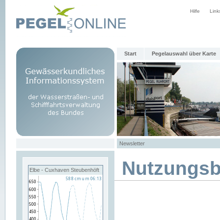
Hilfe
Link
Start
Pegelauswahl über Karte
Newsletter
Nutzungs
Elbe - Cuxhaven Steubenhöft