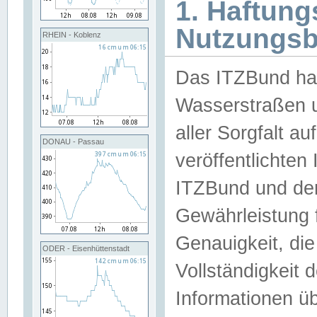
1. Haftun
Nutzungs
RHEIN - Koblenz
Das ITZBund han
Wasserstraßen u
aller Sorgfalt au
DONAU - Passau
veröffentlichte
ITZBund und de
Gewährleistung fü
Genauigkeit, die 
ODER - Eisenhüttenstadt
Vollständigkeit
Informationen 