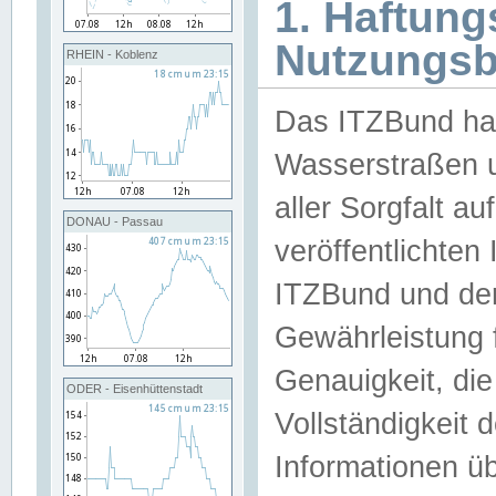
1. Haftun
Nutzungs
RHEIN - Koblenz
Das ITZBund han
Wasserstraßen u
aller Sorgfalt au
DONAU - Passau
veröffentlichte
ITZBund und de
Gewährleistung fü
Genauigkeit, die 
ODER - Eisenhüttenstadt
Vollständigkeit
Informationen 