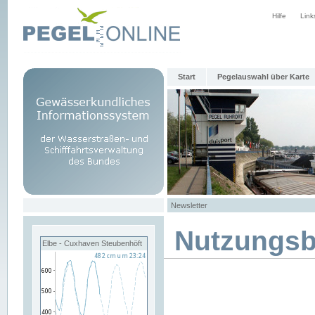
Hilfe
Link
Start
Pegelauswahl über Karte
Newsletter
Nutzungs
Elbe - Cuxhaven Steubenhöft