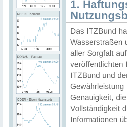
1. Haftun
Nutzungs
RHEIN - Koblenz
Das ITZBund han
Wasserstraßen u
aller Sorgfalt au
DONAU - Passau
veröffentlichte
ITZBund und de
Gewährleistung fü
Genauigkeit, die 
ODER - Eisenhüttenstadt
Vollständigkeit
Informationen 