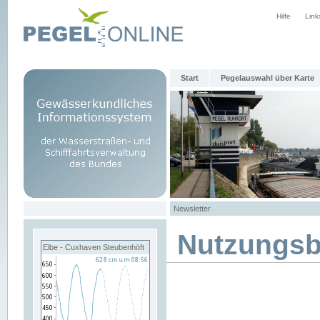
Hilfe
Link
Start
Pegelauswahl über Karte
Newsletter
Nutzungs
Elbe - Cuxhaven Steubenhöft