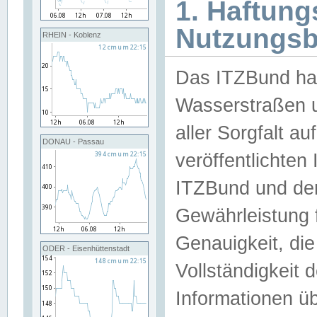
1. Haftun
Nutzungs
RHEIN - Koblenz
Das ITZBund han
Wasserstraßen u
aller Sorgfalt au
DONAU - Passau
veröffentlichte
ITZBund und de
Gewährleistung fü
Genauigkeit, die 
ODER - Eisenhüttenstadt
Vollständigkeit
Informationen 