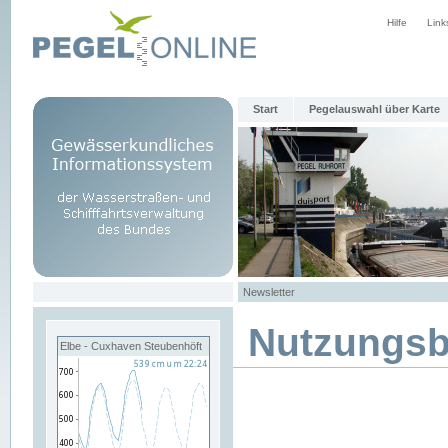
Hilfe
Link
Start
Pegelauswahl über Karte
Newsletter
Nutzungs
Elbe - Cuxhaven Steubenhöft