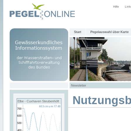
Hilfe
Link
Start
Pegelauswahl über Karte
Newsletter
Nutzungs
Elbe - Cuxhaven Steubenhöft