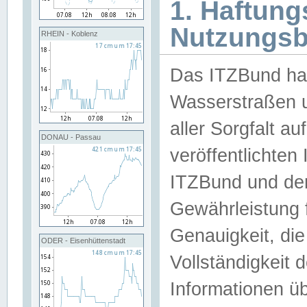
1. Haftun
Nutzungs
RHEIN - Koblenz
Das ITZBund han
Wasserstraßen u
aller Sorgfalt au
DONAU - Passau
veröffentlichte
ITZBund und de
Gewährleistung fü
Genauigkeit, die 
ODER - Eisenhüttenstadt
Vollständigkeit
Informationen 