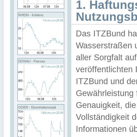
1. Haftun
Nutzungs
RHEIN - Koblenz
Das ITZBund han
Wasserstraßen u
aller Sorgfalt au
DONAU - Passau
veröffentlichte
ITZBund und de
Gewährleistung fü
Genauigkeit, die 
ODER - Eisenhüttenstadt
Vollständigkeit
Informationen 