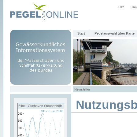
Hilfe
Link
Start
Pegelauswahl über Karte
Newsletter
Nutzungs
Elbe - Cuxhaven Steubenhöft