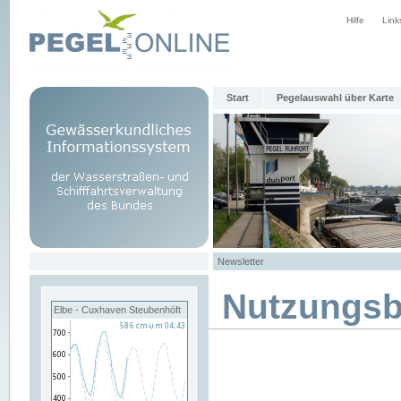
Hilfe
Link
Start
Pegelauswahl über Karte
Newsletter
Nutzungs
Elbe - Cuxhaven Steubenhöft