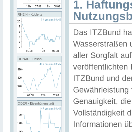
1. Haftun
Nutzungs
RHEIN - Koblenz
Das ITZBund han
Wasserstraßen u
aller Sorgfalt au
DONAU - Passau
veröffentlichte
ITZBund und de
Gewährleistung fü
Genauigkeit, die 
ODER - Eisenhüttenstadt
Vollständigkeit
Informationen 