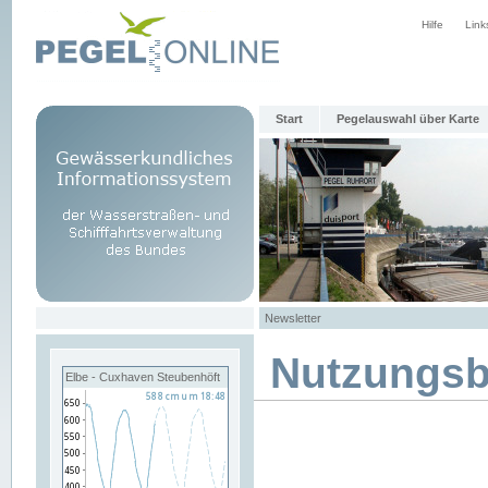
Hilfe
Link
Start
Pegelauswahl über Karte
Newsletter
Nutzungs
Elbe - Cuxhaven Steubenhöft