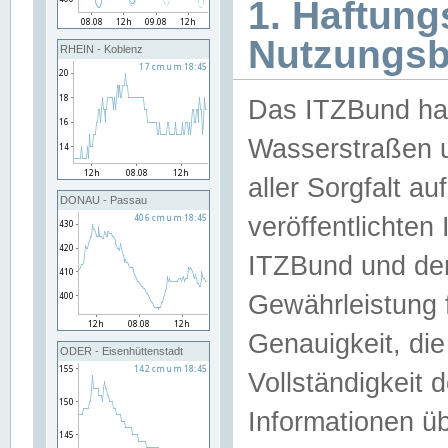
1. Haftun
Nutzungs
RHEIN - Koblenz
Das ITZBund han
Wasserstraßen u
aller Sorgfalt au
DONAU - Passau
veröffentlichte
ITZBund und de
Gewährleistung fü
Genauigkeit, die 
ODER - Eisenhüttenstadt
Vollständigkeit
Informationen 