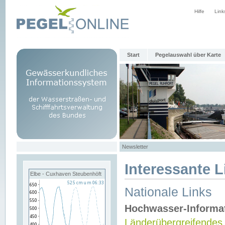
Hilfe
Link
Start
Pegelauswahl über Karte
Newsletter
Interessante L
Elbe - Cuxhaven Steubenhöft
Nationale Links
Hochwasser-Informa
Länderübergreifendes