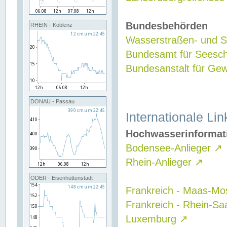
Bundesbehörden
RHEIN - Koblenz
Wasserstraßen- und Sc
Bundesamt für Seesch
Bundesanstalt für G
DONAU - Passau
Internationale Lin
Hochwasserinformat
Bodensee-Anlieger
↗
Rhein-Anlieger
↗
ODER - Eisenhüttenstadt
Frankreich - Maas-Mo
Frankreich - Rhein-Sa
Luxemburg
↗