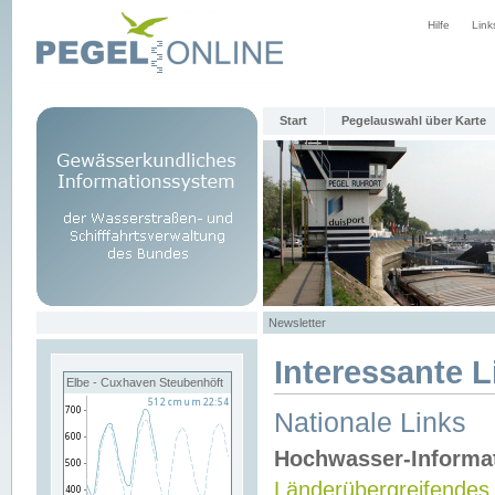
Hilfe
Link
Start
Pegelauswahl über Karte
Newsletter
Interessante L
Elbe - Cuxhaven Steubenhöft
Nationale Links
Hochwasser-Informa
Länderübergreifendes