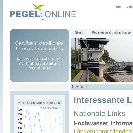
Hilfe
Link
Start
Pegelauswahl über Karte
Newsletter
Interessante L
Elbe - Cuxhaven Steubenhöft
Nationale Links
Hochwasser-Informa
Länderübergreifendes