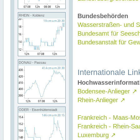
Bundesbehörden
RHEIN - Koblenz
Wasserstraßen- und Sc
Bundesamt für Seesch
Bundesanstalt für G
DONAU - Passau
Internationale Lin
Hochwasserinformat
Bodensee-Anlieger
↗
Rhein-Anlieger
↗
ODER - Eisenhüttenstadt
Frankreich - Maas-Mo
Frankreich - Rhein-Sa
Luxemburg
↗