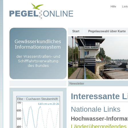
Hilfe
Link
Start
Pegelauswahl über Karte
Newsletter
Interessante L
Elbe - Cuxhaven Steubenhöft
Nationale Links
Hochwasser-Informa
Länderübergreifendes