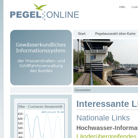
Hilfe
Link
Start
Pegelauswahl über Karte
Newsletter
Interessante L
Elbe - Cuxhaven Steubenhöft
Nationale Links
Hochwasser-Informa
Länderübergreifendes