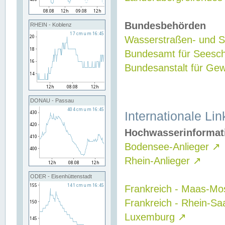
Bundesbehörden
RHEIN - Koblenz
Wasserstraßen- und Sc
Bundesamt für Seesch
Bundesanstalt für G
DONAU - Passau
Internationale Lin
Hochwasserinformat
Bodensee-Anlieger
↗
Rhein-Anlieger
↗
ODER - Eisenhüttenstadt
Frankreich - Maas-Mo
Frankreich - Rhein-Sa
Luxemburg
↗