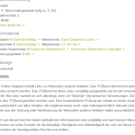
GmbH
r F, Wirtschaftsgebäude Aufg.re, 3. OG
afenstraße 1
Berlin
://ees-gmbh.de/
↗
enmaterial
ndaten ©
OpenStreetMap
↗
-Mitwirkende,
Open Database Lizenz
↗
nkacheln ©
OpenSeaMap
↗
-Mitwirkende,
CC-BY-SA
↗
unden Regenradar ©
Deutscher Wetterdienst
↗
,
Deutscher Wetterdienst Copyright
↗
einzugsgebiete ©
BfG
↗
design
ottschall
weis
 Online-Angebot enthält Links zu Webseiten anderer Anbieter. Das ITZBund übernimmt keine V
inks erreicht werden. Das ITZBund hat diese Links sorgfältig ausgewählt und bei der erstmal
üft. Bei Links handelt es sich allerdings stets um "lebende" (dynamische) Verweisungen. Die
 des ITZBund geändert worden sein. Eine kontinuierliche Prüfung der Inhalte ist weder beab
usdrücklich von allen Inhalten, die möglicherweise straf- oder haftungsrechtlich relevant sin
n aus der Nutzung oder Nichtnutzung der Webseiten anderer Anbieter haftet ausschließlich d
ch auf diesen Internet-Seiten befindlichen Informationen sind sorgfältig und nach besten 
hmen wir keine Gewähr für die Aktualität, Richtigkeit und Vollständigkeit der sich auf diese
ondere der bereitgestellten Rechtsvorschriften.