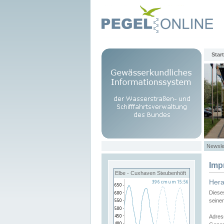
Start
Newsle
Imp
Elbe - Cuxhaven Steubenhöft
Her
Diese
seine
Adres