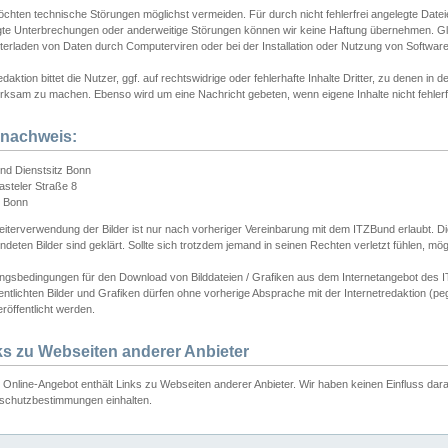
chten technische Störungen möglichst vermeiden. Für durch nicht fehlerfrei angelegte Dateien
gte Unterbrechungen oder anderweitige Störungen können wir keine Haftung übernehmen. Glei
terladen von Daten durch Computerviren oder bei der Installation oder Nutzung von Softwar
daktion bittet die Nutzer, ggf. auf rechtswidrige oder fehlerhafte Inhalte Dritter, zu denen in d
ksam zu machen. Ebenso wird um eine Nachricht gebeten, wenn eigene Inhalte nicht fehlerfrei
dnachweis:
nd Dienstsitz Bonn
asteler Straße 8
 Bonn
iterverwendung der Bilder ist nur nach vorheriger Vereinbarung mit dem ITZBund erlaubt. Die
deten Bilder sind geklärt. Sollte sich trotzdem jemand in seinen Rechten verletzt fühlen, m
ngsbedingungen für den Download von Bilddateien / Grafiken aus dem Internetangebot des I
entlichten Bilder und Grafiken dürfen ohne vorherige Absprache mit der Internetredaktion (pe
röffentlicht werden.
ks zu Webseiten anderer Anbieter
Online-Angebot enthält Links zu Webseiten anderer Anbieter. Wir haben keinen Einfluss darau
schutzbestimmungen einhalten.