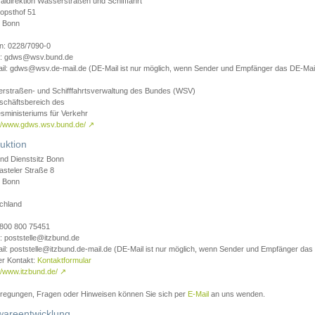
aldirektion Wasserstraßen und Schifffahrt
opsthof 51
 Bonn
on: 0228/7090-0
l: gdws@wsv.bund.de
il: gdws@wsv.de-mail.de (DE-Mail ist nur möglich, wenn Sender und Empfänger das DE-Mail
rstraßen- und Schifffahrtsverwaltung des Bundes (WSV)
schäftsbereich des
sministeriums für Verkehr
://www.gdws.wsv.bund.de/
↗
uktion
nd Dienstsitz Bonn
asteler Straße 8
 Bonn
chland
 0800 800 75451
: poststelle@itzbund.de
il: poststelle@itzbund.de-mail.de (DE-Mail ist nur möglich, wenn Sender und Empfänger das
er Kontakt:
Kontaktformular
//www.itzbund.de/
↗
nregungen, Fragen oder Hinweisen können Sie sich per
E-Mail
an uns wenden.
wareentwicklung