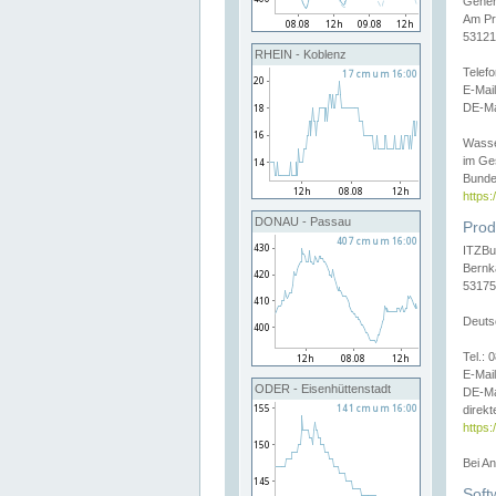
Gener
Am Pr
53121
RHEIN - Koblenz
Telef
E-Mai
DE-Ma
Wasse
im Ge
Bunde
https
DONAU - Passau
Prod
ITZBu
Bernk
53175
Deuts
Tel.:
E-Mail
ODER - Eisenhüttenstadt
DE-Ma
direkt
https:
Bei A
Soft