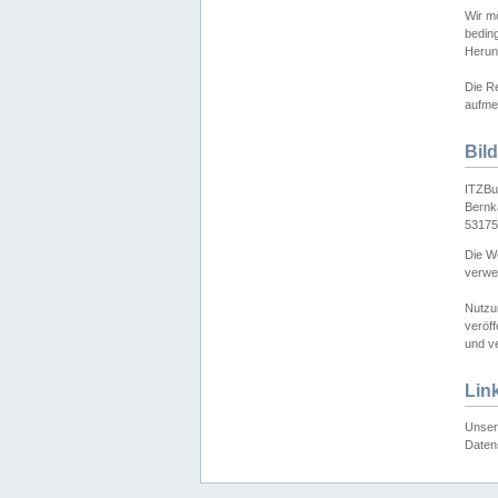
Wir mö
bedin
Herun
Die Re
aufmer
Bil
ITZBu
Bernk
53175
Die We
verwen
Nutzu
veröff
und ve
Lin
Unser 
Daten