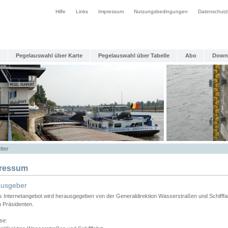
Hilfe
Links
Impressum
Nutzungsbedingungen
Datenschutz
Pegelauswahl über Karte
Pegelauswahl über Tabelle
Abo
Down
tter
ressum
ausgeber
s Internetangebot wird herausgegeben von der Generaldirektion Wasserstraßen und Schifffa
n Präsidenten.
se: