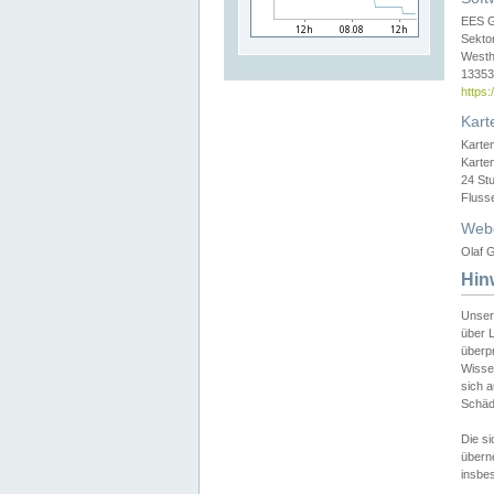
EES 
Sekto
Westh
13353 
https
Kart
Karte
Karte
24 St
Fluss
Web
Olaf G
Hin
Unser
über L
überpr
Wissen
sich a
Schäde
Die si
überne
insbes