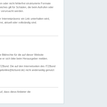
 oder nicht fehlerfrei strukturierte Formate
ches gilt für Schäden, die beim Aufrufen oder
e verursacht werden.
er Internetpräsenz ein Link unterhalten wird,
, aktuell oder vollständig sind.
 Bildrechte für die auf dieser Website
öge er sich bitte beim Herausgeber melden.
TZBund: Die auf den Internetseiten des ITZBund
gelonline@itzbund.de) nicht anderweitig genutzt
f, dass diese Anbieter die