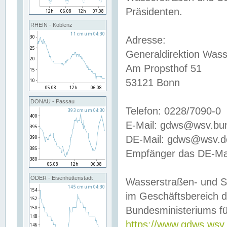
Präsidenten.
RHEIN - Koblenz
Adresse:
Generaldirektion Wass
Am Propsthof 51
53121 Bonn
DONAU - Passau
Telefon: 0228/7090-0
E-Mail: gdws@wsv.bu
DE-Mail: gdws@wsv.de-
Empfänger das DE-Mai
ODER - Eisenhüttenstadt
Wasserstraßen- und S
im Geschäftsbereich 
Bundesministeriums fü
https://www.gdws.wsv