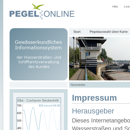
Hilfe
Link
Start
Pegelauswahl über Karte
Newsletter
Impressum
Elbe - Cuxhaven Steubenhöft
Herausgeber
Dieses Internetangebo
Wasserstraßen und Sch