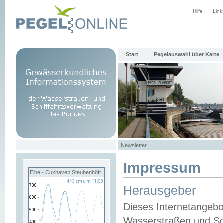
Hilfe
Link
Start
Pegelauswahl über Karte
Newsletter
Impressum
Elbe - Cuxhaven Steubenhöft
Herausgeber
Dieses Internetangebo
Wasserstraßen und Sch