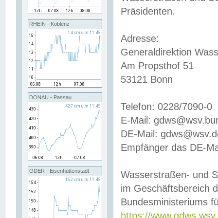
Präsidenten.
RHEIN - Koblenz
Adresse:
Generaldirektion Wass
Am Propsthof 51
53121 Bonn
DONAU - Passau
Telefon: 0228/7090-0
E-Mail: gdws@wsv.bu
DE-Mail: gdws@wsv.de-
Empfänger das DE-Mai
ODER - Eisenhüttenstadt
Wasserstraßen- und S
im Geschäftsbereich 
Bundesministeriums fü
https://www.gdws.wsv