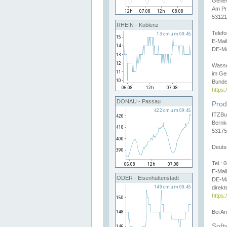
Gener
Am Pr
53121
RHEIN - Koblenz
Telef
E-Mai
DE-Ma
Wasse
im Ge
Bunde
https
DONAU - Passau
Prod
ITZBu
Bernk
53175
Deuts
Tel.:
E-Mail
ODER - Eisenhüttenstadt
DE-Ma
direkt
https:
Bei A
Soft