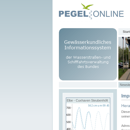
Start
Newsle
Imp
Elbe - Cuxhaven Steubenhöft
Her
Diese
seine
Adres