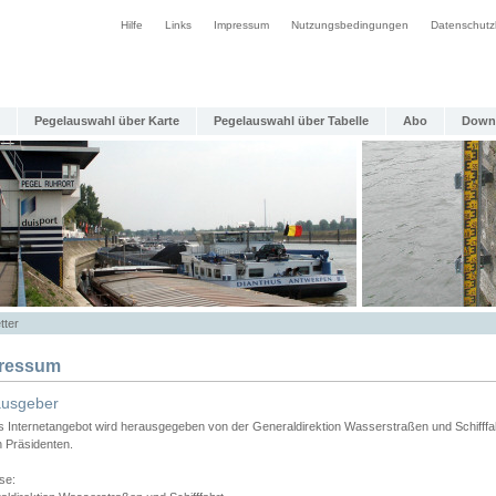
Hilfe
Links
Impressum
Nutzungsbedingungen
Datenschutz
Pegelauswahl über Karte
Pegelauswahl über Tabelle
Abo
Down
tter
ressum
ausgeber
s Internetangebot wird herausgegeben von der Generaldirektion Wasserstraßen und Schifffa
n Präsidenten.
se: