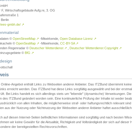
GmbH
r F, Wirtschaftsgebäude Aufg.re, 3. OG
afenstraße 1
Berlin
://ees-gmbh.de/
↗
enmaterial
ndaten ©
OpenStreetMap
↗
-Mitwirkende,
Open Database Lizenz
↗
nkacheln ©
OpenSeaMap
↗
-Mitwirkende,
CC-BY-SA
↗
unden Regenradar ©
Deutscher Wetterdienst
↗
,
Deutscher Wetterdienst Copyright
↗
einzugsgebiete ©
BfG
↗
design
ottschall
weis
 Online-Angebot enthält Links zu Webseiten anderer Anbieter. Das ITZBund übernimmt keine V
inks erreicht werden. Das ITZBund hat diese Links sorgfältig ausgewählt und bei der erstmal
üft. Bei Links handelt es sich allerdings stets um "lebende" (dynamische) Verweisungen. Die
 des ITZBund geändert worden sein. Eine kontinuierliche Prüfung der Inhalte ist weder beab
usdrücklich von allen Inhalten, die möglicherweise straf- oder haftungsrechtlich relevant sin
n aus der Nutzung oder Nichtnutzung der Webseiten anderer Anbieter haftet ausschließlich d
ch auf diesen Internet-Seiten befindlichen Informationen sind sorgfältig und nach besten 
hmen wir keine Gewähr für die Aktualität, Richtigkeit und Vollständigkeit der sich auf diese
ondere der bereitgestellten Rechtsvorschriften.