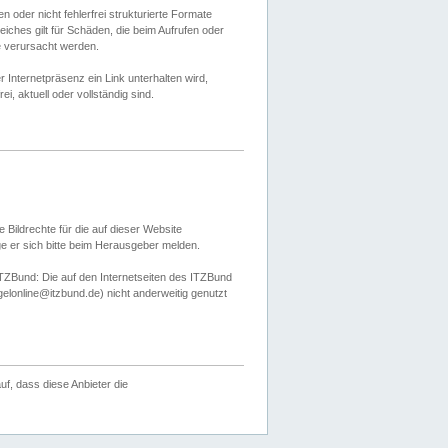
 oder nicht fehlerfrei strukturierte Formate
ches gilt für Schäden, die beim Aufrufen oder
e verursacht werden.
er Internetpräsenz ein Link unterhalten wird,
, aktuell oder vollständig sind.
 Bildrechte für die auf dieser Website
öge er sich bitte beim Herausgeber melden.
TZBund: Die auf den Internetseiten des ITZBund
gelonline@itzbund.de) nicht anderweitig genutzt
f, dass diese Anbieter die