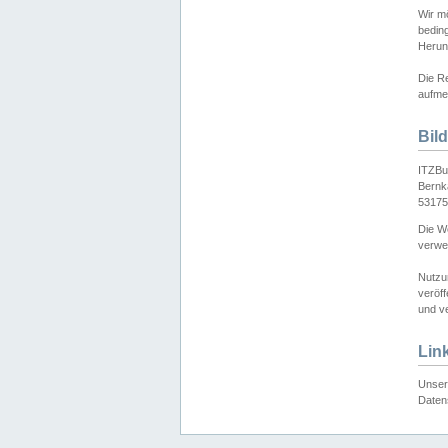
Wir mö
bedin
Herun
Die Re
aufmer
Bil
ITZBu
Bernk
53175
Die We
verwen
Nutzu
veröff
und ve
Lin
Unser 
Daten