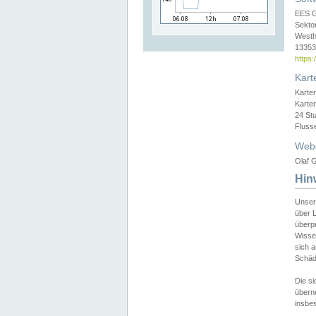
EES 
Sekto
Westh
13353 
https
Kart
Karte
Karte
24 St
Fluss
Web
Olaf G
Hin
Unser
über L
überpr
Wissen
sich a
Schäde
Die si
überne
insbes