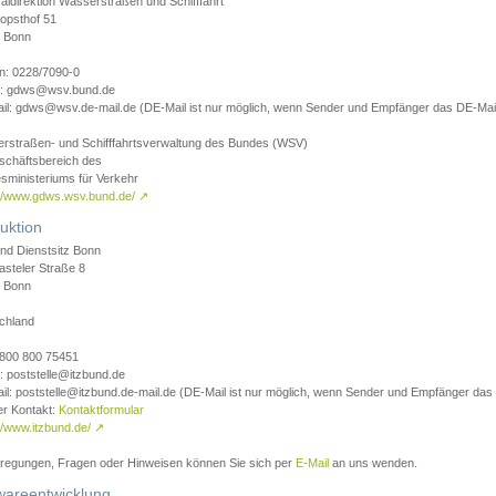
aldirektion Wasserstraßen und Schifffahrt
opsthof 51
 Bonn
on: 0228/7090-0
l: gdws@wsv.bund.de
il: gdws@wsv.de-mail.de (DE-Mail ist nur möglich, wenn Sender und Empfänger das DE-Mail
rstraßen- und Schifffahrtsverwaltung des Bundes (WSV)
schäftsbereich des
sministeriums für Verkehr
://www.gdws.wsv.bund.de/
↗
uktion
nd Dienstsitz Bonn
asteler Straße 8
 Bonn
chland
 0800 800 75451
: poststelle@itzbund.de
il: poststelle@itzbund.de-mail.de (DE-Mail ist nur möglich, wenn Sender und Empfänger das
er Kontakt:
Kontaktformular
//www.itzbund.de/
↗
nregungen, Fragen oder Hinweisen können Sie sich per
E-Mail
an uns wenden.
wareentwicklung