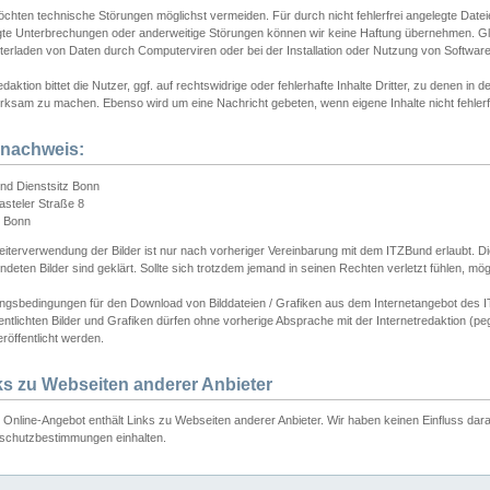
chten technische Störungen möglichst vermeiden. Für durch nicht fehlerfrei angelegte Dateien
gte Unterbrechungen oder anderweitige Störungen können wir keine Haftung übernehmen. Glei
terladen von Daten durch Computerviren oder bei der Installation oder Nutzung von Softwar
daktion bittet die Nutzer, ggf. auf rechtswidrige oder fehlerhafte Inhalte Dritter, zu denen in d
ksam zu machen. Ebenso wird um eine Nachricht gebeten, wenn eigene Inhalte nicht fehlerfrei
dnachweis:
nd Dienstsitz Bonn
asteler Straße 8
 Bonn
iterverwendung der Bilder ist nur nach vorheriger Vereinbarung mit dem ITZBund erlaubt. Die
deten Bilder sind geklärt. Sollte sich trotzdem jemand in seinen Rechten verletzt fühlen, m
ngsbedingungen für den Download von Bilddateien / Grafiken aus dem Internetangebot des I
entlichten Bilder und Grafiken dürfen ohne vorherige Absprache mit der Internetredaktion (pe
röffentlicht werden.
ks zu Webseiten anderer Anbieter
Online-Angebot enthält Links zu Webseiten anderer Anbieter. Wir haben keinen Einfluss darau
schutzbestimmungen einhalten.