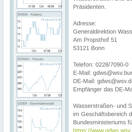
Präsidenten.
RHEIN - Koblenz
Adresse:
Generaldirektion Wass
Am Propsthof 51
53121 Bonn
DONAU - Passau
Telefon: 0228/7090-0
E-Mail: gdws@wsv.bu
DE-Mail: gdws@wsv.de-
Empfänger das DE-Mai
ODER - Eisenhüttenstadt
Wasserstraßen- und S
im Geschäftsbereich 
Bundesministeriums fü
https://www.gdws.wsv