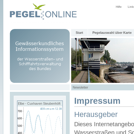
Hilfe
Link
Start
Pegelauswahl über Karte
Newsletter
Impressum
Elbe - Cuxhaven Steubenhöft
Herausgeber
Dieses Internetangebo
Wasserstraßen und Sch