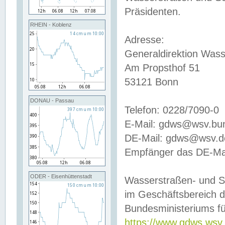
Präsidenten.
RHEIN - Koblenz
Adresse:
Generaldirektion Wass
Am Propsthof 51
53121 Bonn
DONAU - Passau
Telefon: 0228/7090-0
E-Mail: gdws@wsv.bu
DE-Mail: gdws@wsv.de-
Empfänger das DE-Mai
ODER - Eisenhüttenstadt
Wasserstraßen- und S
im Geschäftsbereich 
Bundesministeriums fü
https://www.gdws.wsv