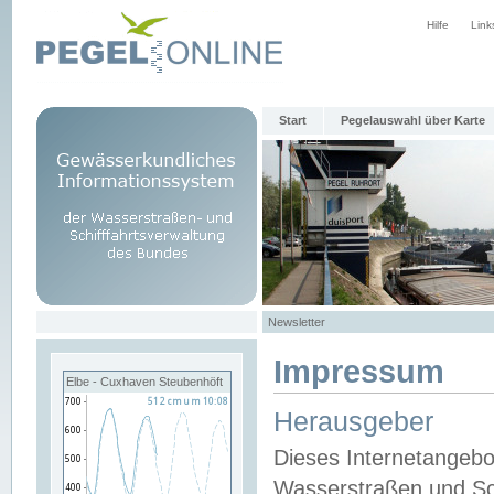
Hilfe
Link
Start
Pegelauswahl über Karte
Newsletter
Impressum
Elbe - Cuxhaven Steubenhöft
Herausgeber
Dieses Internetangebo
Wasserstraßen und Sch