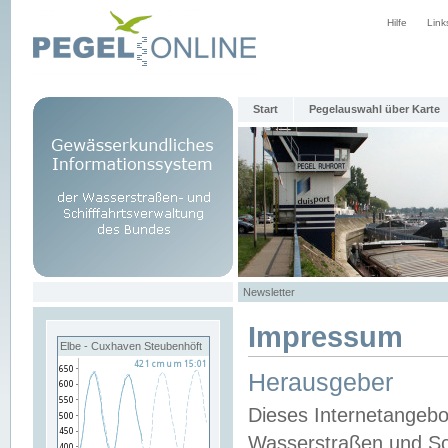
Hilfe
Link
Start
Pegelauswahl über Karte
Newsletter
Impressum
Elbe - Cuxhaven Steubenhöft
Herausgeber
Dieses Internetangebo
Wasserstraßen und Sch