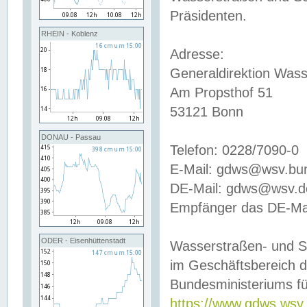
Präsidenten.
RHEIN - Koblenz
Adresse:
Generaldirektion Wass
Am Propsthof 51
53121 Bonn
DONAU - Passau
Telefon: 0228/7090-0
E-Mail: gdws@wsv.bu
DE-Mail: gdws@wsv.de-
Empfänger das DE-Mai
ODER - Eisenhüttenstadt
Wasserstraßen- und S
im Geschäftsbereich 
Bundesministeriums fü
https://www.gdws.wsv