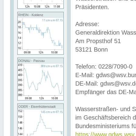
Präsidenten.
RHEIN - Koblenz
Adresse:
Generaldirektion Wass
Am Propsthof 51
53121 Bonn
DONAU - Passau
Telefon: 0228/7090-0
E-Mail: gdws@wsv.bu
DE-Mail: gdws@wsv.de-
Empfänger das DE-Mai
ODER - Eisenhüttenstadt
Wasserstraßen- und S
im Geschäftsbereich 
Bundesministeriums fü
https://www.gdws.wsv