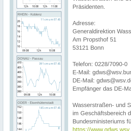
Präsidenten.
RHEIN - Koblenz
Adresse:
Generaldirektion Wass
Am Propsthof 51
53121 Bonn
DONAU - Passau
Telefon: 0228/7090-0
E-Mail: gdws@wsv.bu
DE-Mail: gdws@wsv.de-
Empfänger das DE-Mai
ODER - Eisenhüttenstadt
Wasserstraßen- und S
im Geschäftsbereich 
Bundesministeriums fü
https://www.gdws.wsv