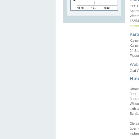
EES 
Sekto
Westh
13353 
https
Kart
Karte
Karte
24 St
Fluss
Web
Olaf G
Hin
Unser
über L
überpr
Wissen
sich a
Schäde
Die si
überne
insbes