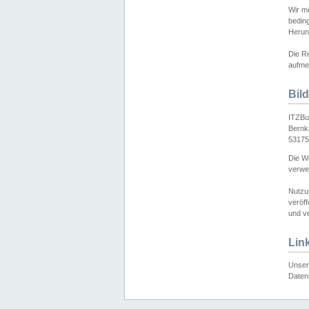
Wir mö
bedin
Herun
Die Re
aufmer
Bil
ITZBu
Bernk
53175
Die We
verwen
Nutzu
veröff
und ve
Lin
Unser 
Daten