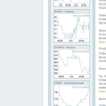
Gener
Am Pr
53121
RHEIN - Koblenz
Telef
E-Mai
DE-Ma
Wasse
im Ge
Bunde
https
DONAU - Passau
Prod
ITZBu
Bernk
53175
Deuts
Tel.:
E-Mail
ODER - Eisenhüttenstadt
DE-Ma
direkt
https:
Bei A
Soft