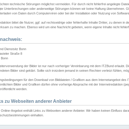
chten technische Störungen möglichst vermeiden. Für durch nicht fehlerfrei angelegte Dateien
gte Unterbrechungen oder anderweitige Störungen können wir keine Haftung übernehmen. Glei
terladen von Daten durch Computerviren oder bei der Installation oder Nutzung von Softwar
daktion bittet die Nutzer, ggf. auf rechtswidrige oder fehlerhafte Inhalte Dritter, zu denen in d
ksam zu machen. Ebenso wird um eine Nachricht gebeten, wenn eigene Inhalte nicht fehlerfrei
dnachweis:
nd Dienstsitz Bonn
asteler Straße 8
 Bonn
iterverwendung der Bilder ist nur nach vorheriger Vereinbarung mit dem ITZBund erlaubt. Die
deten Bilder sind geklärt. Sollte sich trotzdem jemand in seinen Rechten verletzt fühlen, m
ngsbedingungen für den Download von Bilddateien / Grafiken aus dem Internetangebot des I
entlichten Bilder und Grafiken dürfen ohne vorherige Absprache mit der Internetredaktion (pe
röffentlicht werden.
ks zu Webseiten anderer Anbieter
Online-Angebot enthält Links zu Webseiten anderer Anbieter. Wir haben keinen Einfluss darau
schutzbestimmungen einhalten.