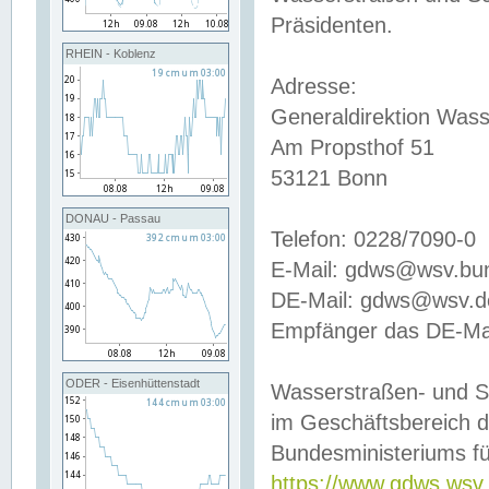
Präsidenten.
RHEIN - Koblenz
Adresse:
Generaldirektion Wass
Am Propsthof 51
53121 Bonn
DONAU - Passau
Telefon: 0228/7090-0
E-Mail: gdws@wsv.bu
DE-Mail: gdws@wsv.de-
Empfänger das DE-Mai
ODER - Eisenhüttenstadt
Wasserstraßen- und S
im Geschäftsbereich 
Bundesministeriums fü
https://www.gdws.wsv