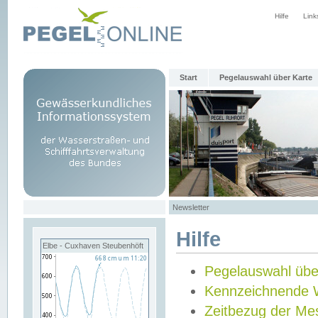
Hilfe
Link
Start
Pegelauswahl über Karte
Newsletter
Hilfe
Elbe - Cuxhaven Steubenhöft
Pegelauswahl übe
Kennzeichnende 
Zeitbezug der Me