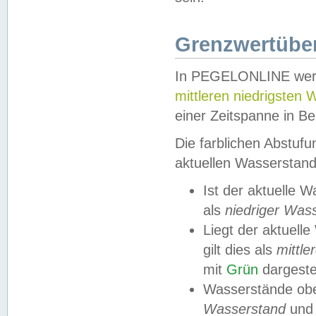
Grenzwertüber
In PEGELONLINE werde
mittleren niedrigsten
einer Zeitspanne in Be
Die farblichen Abstuf
aktuellen Wasserstand
Ist der aktuelle 
als
niedriger Was
Liegt der aktue
gilt dies als
mittle
mit
Grün
dargestel
Wasserstände obe
Wasserstand
und