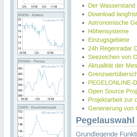
Der Wasserstand
Download langfris
RHEIN - Koblenz
Astronomische Gez
Höhensysteme
Einzugsgebiete
24h Regenradar
Seezeichen von 
DONAU - Passau
Aktualität der Me
Grenzwertübersch
PEGELONLINE-Di
Open Source Projek
Projektarbeit zur
Generierung von 
ODER - Eisenhüttenstadt
Pegelauswahl 
Grundlegende Funkti