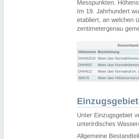
Messpunkten. Höhensy
Im 19. Jahrhundert wu
etabliert, an welchen 
zentimetergenau gem
Deutschland
Höhennetz
Bezeichnung
DHHN2016
Meter über Normalhöhennul
DHHN92
Meter über Normalhöhennul
DHHN12
Meter über Normalnull (m. 
SNN76
Meter über Höhennormal (m
Einzugsgebiet
Unter Einzugsgebiet v
unterirdisches Wasser
Allgemeine Bestandtei