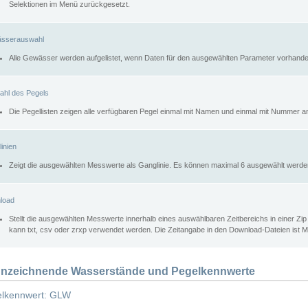
Selektionen im Menü zurückgesetzt.
sserauswahl
Alle Gewässer werden aufgelistet, wenn Daten für den ausgewählten Parameter vorhande
ahl des Pegels
Die Pegellisten zeigen alle verfügbaren Pegel einmal mit Namen und einmal mit Nummer a
inien
Zeigt die ausgewählten Messwerte als Ganglinie. Es können maximal 6 ausgewählt werde
load
Stellt die ausgewählten Messwerte innerhalb eines auswählbaren Zeitbereichs in einer Zi
kann txt, csv oder zrxp verwendet werden. Die Zeitangabe in den Download-Dateien ist 
nzeichnende Wasserstände und Pegelkennwerte
lkennwert: GLW