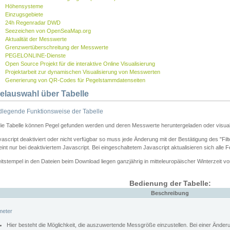
Höhensysteme
Einzugsgebiete
24h Regenradar DWD
Seezeichen von OpenSeaMap.org
Aktualität der Messwerte
Grenzwertüberschreitung der Messwerte
PEGELONLINE-Dienste
Open Source Projekt für die interaktive Online Visualisierung
Projektarbeit zur dynamischen Visualisierung von Messwerten
Generierung von QR-Codes für Pegelstammdatenseiten
elauswahl über Tabelle
legende Funktionsweise der Tabelle
die Tabelle können Pegel gefunden werden und deren Messwerte heruntergeladen oder visuali
vascript deaktiviert oder nicht verfügbar so muss jede Änderung mit der Bestätigung des "Filt
int nur bei deaktiviertem Javascript. Bei eingeschaltetem Javascript aktualisieren sich alle 
itstempel in den Dateien beim Download liegen ganzjährig in mitteleuropäischer Winterzeit vo
Bedienung der Tabelle:
Beschreibung
meter
Hier besteht die Möglichkeit, die auszuwertende Messgröße einzustellen. Bei einer Ände