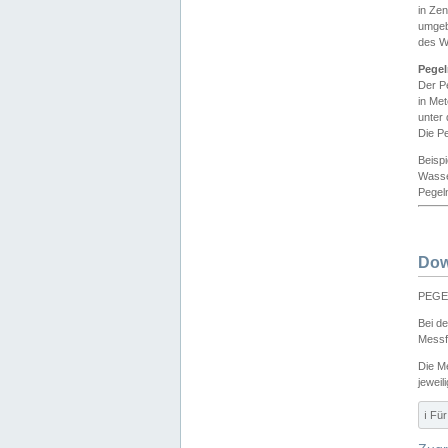
in Ze
umgeb
des W
Pegel
Der P
in Me
unter
Die Pe
Beisp
Wasse
Pegeln
Dow
PEGEL
Bei d
Messf
Die M
jeweil
ℹ️ F