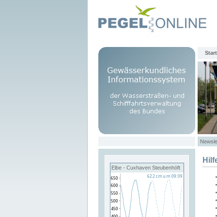
Start
Newsle
Hilf
Elbe - Cuxhaven Steubenhöft