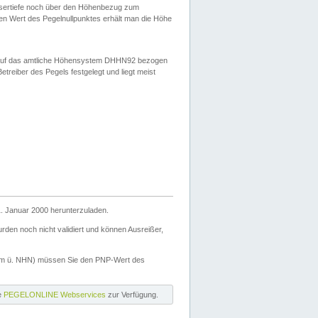
ssertiefe noch über den Höhenbezug zum
en Wert des Pegelnullpunktes erhält man die Höhe
d auf das amtliche Höhensystem DHHN92 bezogen
reiber des Pegels festgelegt und liegt meist
. Januar 2000 herunterzuladen.
den noch nicht validiert und können Ausreißer,
(m ü. NHN) müssen Sie den PNP-Wert des
ie
PEGELONLINE Webservices
zur Verfügung.