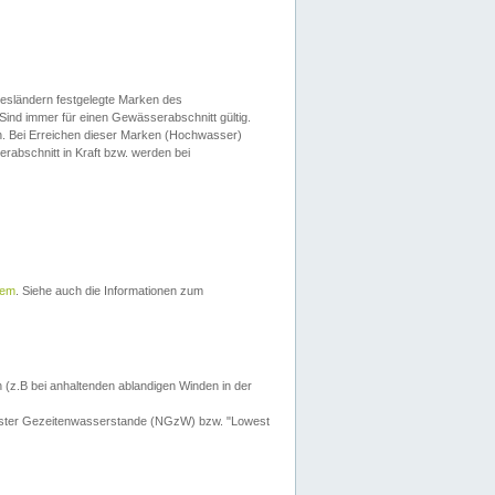
esländern festgelegte Marken des
Sind immer für einen Gewässerabschnitt gültig.
. Bei Erreichen dieser Marken (Hochwasser)
erabschnitt in Kraft bzw. werden bei
tem
. Siehe auch die Informationen zum
 (z.B bei anhaltenden ablandigen Winden in der
drigster Gezeitenwasserstande (NGzW) bzw. "Lowest