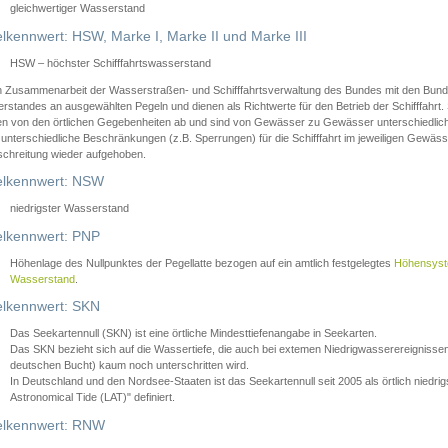
gleichwertiger Wasserstand
lkennwert: HSW, Marke I, Marke II und Marke III
HSW – höchster Schifffahrtswasserstand
in Zusammenarbeit der Wasserstraßen- und Schifffahrtsverwaltung des Bundes mit den Bund
standes an ausgewählten Pegeln und dienen als Richtwerte für den Betrieb der Schifffahrt. 
n von den örtlichen Gegebenheiten ab und sind von Gewässer zu Gewässer unterschiedlich
 unterschiedliche Beschränkungen (z.B. Sperrungen) für die Schifffahrt im jeweiligen Gewäss
schreitung wieder aufgehoben.
lkennwert: NSW
niedrigster Wasserstand
lkennwert: PNP
Höhenlage des Nullpunktes der Pegellatte bezogen auf ein amtlich festgelegtes
Höhensys
Wasserstand
.
lkennwert: SKN
Das Seekartennull (SKN) ist eine örtliche Mindesttiefenangabe in Seekarten.
Das SKN bezieht sich auf die Wassertiefe, die auch bei extemen Niedrigwasserereignissen
deutschen Bucht) kaum noch unterschritten wird.
In Deutschland und den Nordsee-Staaten ist das Seekartennull seit 2005 als örtlich nie
Astronomical Tide (LAT)" definiert.
lkennwert: RNW