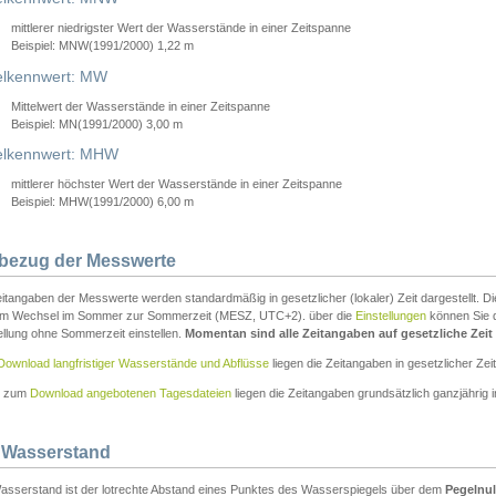
mittlerer niedrigster Wert der Wasserstände in einer Zeitspanne
Beispiel: MNW(1991/2000) 1,22 m
lkennwert: MW
Mittelwert der Wasserstände in einer Zeitspanne
Beispiel: MN(1991/2000) 3,00 m
elkennwert: MHW
mittlerer höchster Wert der Wasserstände in einer Zeitspanne
Beispiel: MHW(1991/2000) 6,00 m
tbezug der Messwerte
itangaben der Messwerte werden standardmäßig in gesetzlicher (lokaler) Zeit dargestellt. D
em Wechsel im Sommer zur Sommerzeit (MESZ, UTC+2). über die
Einstellungen
können Sie d
ellung ohne Sommerzeit einstellen.
Momentan sind alle Zeitangaben auf gesetzliche Zeit e
Download langfristiger Wasserstände und Abflüsse
liegen die Zeitangaben in gesetzlicher Zeit
n zum
Download angebotenen Tagesdateien
liegen die Zeitangaben grundsätzlich ganzjährig in
 Wasserstand
asserstand ist der lotrechte Abstand eines Punktes des Wasserspiegels über dem
Pegelnul