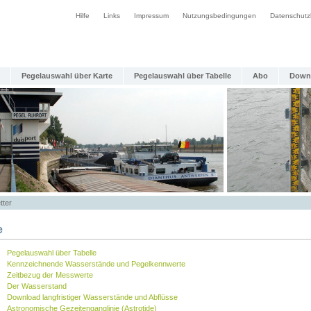
Hilfe
Links
Impressum
Nutzungsbedingungen
Datenschutz
Pegelauswahl über Karte
Pegelauswahl über Tabelle
Abo
Down
tter
e
Pegelauswahl über Tabelle
Kennzeichnende Wasserstände und Pegelkennwerte
Zeitbezug der Messwerte
Der Wasserstand
Download langfristiger Wasserstände und Abflüsse
Astronomische Gezeitenganglinie (Astrotide)