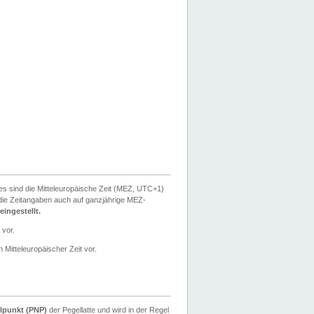
ies sind die Mitteleuropäische Zeit (MEZ, UTC+1)
ie Zeitangaben auch auf ganzjährige MEZ-
ingestellt.
 vor.
 Mitteleuropäischer Zeit vor.
lpunkt (PNP)
der Pegellatte und wird in der Regel