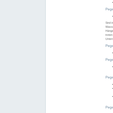
Pege
Sind 
Wasser
Hänge
treten
Unter
Pege
Pege
Pege
Pege