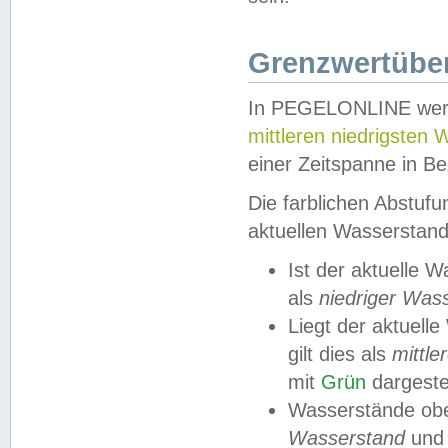
Grenzwertüber
In PEGELONLINE werde
mittleren niedrigsten
einer Zeitspanne in Be
Die farblichen Abstuf
aktuellen Wasserstand
Ist der aktuelle 
als
niedriger Was
Liegt der aktue
gilt dies als
mittle
mit
Grün
dargestel
Wasserstände obe
Wasserstand
und