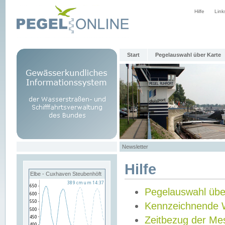
Hilfe
Link
Start
Pegelauswahl über Karte
Newsletter
Hilfe
Elbe - Cuxhaven Steubenhöft
Pegelauswahl übe
Kennzeichnende 
Zeitbezug der Me