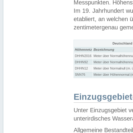
Messpunkten. Höhensy
Im 19. Jahrhundert wu
etabliert, an welchen 
zentimetergenau gem
Deutschland
Höhennetz
Bezeichnung
DHHN2016
Meter über Normalhöhennul
DHHN92
Meter über Normalhöhennul
DHHN12
Meter über Normalnull (m. 
SNN76
Meter über Höhennormal (m
Einzugsgebiet
Unter Einzugsgebiet v
unterirdisches Wasser
Allgemeine Bestandtei