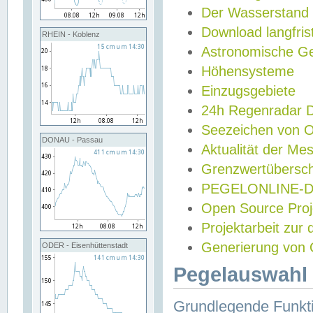
Der Wasserstand
Download langfris
RHEIN - Koblenz
Astronomische Gez
Höhensysteme
Einzugsgebiete
24h Regenradar
Seezeichen von 
DONAU - Passau
Aktualität der Me
Grenzwertübersch
PEGELONLINE-Di
Open Source Projek
Projektarbeit zur
Generierung von 
ODER - Eisenhüttenstadt
Pegelauswahl 
Grundlegende Funkti