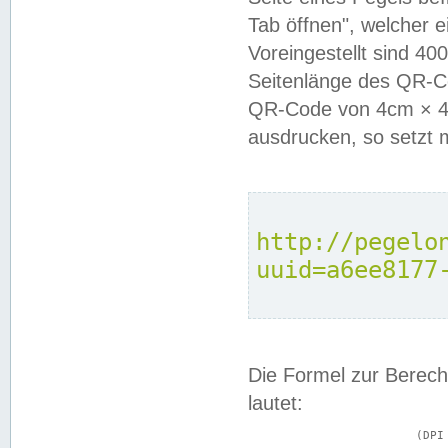
Tab öffnen", welcher 
Voreingestellt sind 4
Seitenlänge des QR-C
QR-Code von 4cm × 4c
ausdrucken, so setzt 
http://pegelo
uuid=a6ee8177
Die Formel zur Berech
lautet:
			(DPI × Druckkantenlänge in cm) ÷ 2,54 = Kantenlänge in Pixel
