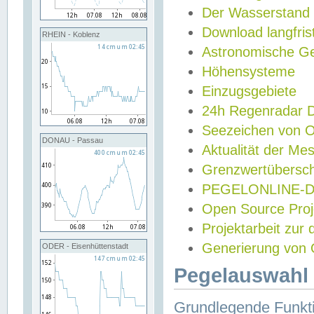
Der Wasserstand
Download langfris
RHEIN - Koblenz
Astronomische Gez
Höhensysteme
Einzugsgebiete
24h Regenradar
Seezeichen von 
DONAU - Passau
Aktualität der Me
Grenzwertübersch
PEGELONLINE-Di
Open Source Projek
Projektarbeit zur
Generierung von 
ODER - Eisenhüttenstadt
Pegelauswahl 
Grundlegende Funkti