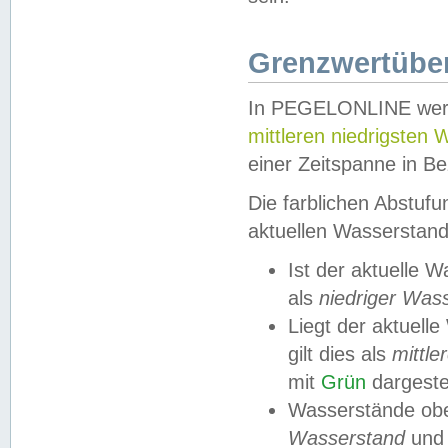
Grenzwertüber
In PEGELONLINE werde
mittleren niedrigsten
einer Zeitspanne in Be
Die farblichen Abstuf
aktuellen Wasserstand
Ist der aktuelle 
als
niedriger Was
Liegt der aktue
gilt dies als
mittle
mit
Grün
dargestel
Wasserstände obe
Wasserstand
und