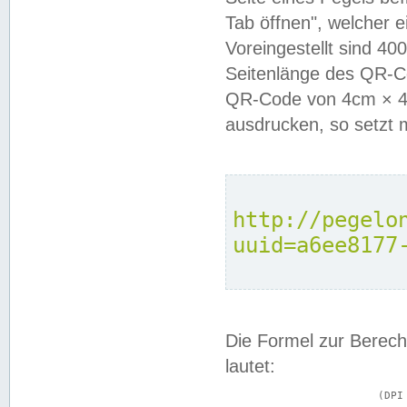
Tab öffnen", welcher 
Voreingestellt sind 4
Seitenlänge des QR-C
QR-Code von 4cm × 4c
ausdrucken, so setzt 
http://pegelo
uuid=a6ee8177
Die Formel zur Berech
lautet:
			(DPI × Druckkantenlänge in cm) ÷ 2,54 = Kantenlänge in Pixel
