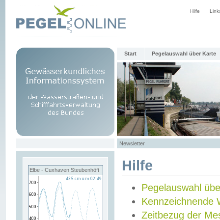
Hilfe
Link
Start
Pegelauswahl über Karte
Newsletter
Hilfe
Elbe - Cuxhaven Steubenhöft
Pegelauswahl übe
Kennzeichnende 
Zeitbezug der Me