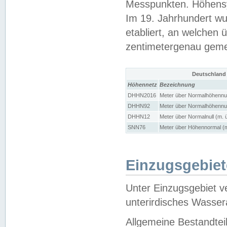
Messpunkten. Höhensy
Im 19. Jahrhundert wu
etabliert, an welchen 
zentimetergenau gem
Deutschland
Höhennetz
Bezeichnung
DHHN2016
Meter über Normalhöhennul
DHHN92
Meter über Normalhöhennul
DHHN12
Meter über Normalnull (m. 
SNN76
Meter über Höhennormal (m
Einzugsgebiet
Unter Einzugsgebiet v
unterirdisches Wasser
Allgemeine Bestandtei