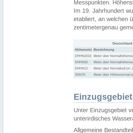
Messpunkten. Höhensy
Im 19. Jahrhundert wu
etabliert, an welchen 
zentimetergenau gem
Deutschland
Höhennetz
Bezeichnung
DHHN2016
Meter über Normalhöhennul
DHHN92
Meter über Normalhöhennul
DHHN12
Meter über Normalnull (m. 
SNN76
Meter über Höhennormal (m
Einzugsgebiet
Unter Einzugsgebiet v
unterirdisches Wasser
Allgemeine Bestandtei