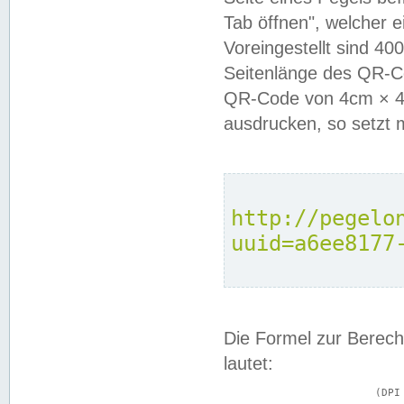
Tab öffnen", welcher 
Voreingestellt sind 4
Seitenlänge des QR-C
QR-Code von 4cm × 4c
ausdrucken, so setzt 
http://pegelo
uuid=a6ee8177
Die Formel zur Berech
lautet:
			(DPI × Druckkantenlänge in cm) ÷ 2,54 = Kantenlänge in Pixel
