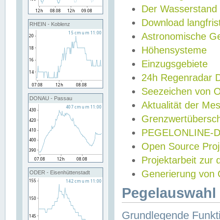
Der Wasserstand
Download langfris
RHEIN - Koblenz
Astronomische Gez
Höhensysteme
Einzugsgebiete
24h Regenradar
Seezeichen von 
DONAU - Passau
Aktualität der Me
Grenzwertübersch
PEGELONLINE-Di
Open Source Projek
Projektarbeit zur
Generierung von 
ODER - Eisenhüttenstadt
Pegelauswahl 
Grundlegende Funkti