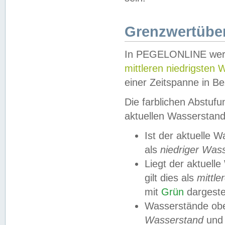
Grenzwertüber
In PEGELONLINE werde
mittleren niedrigsten
einer Zeitspanne in Be
Die farblichen Abstuf
aktuellen Wasserstand
Ist der aktuelle 
als
niedriger Was
Liegt der aktue
gilt dies als
mittle
mit
Grün
dargestel
Wasserstände obe
Wasserstand
und