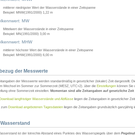
mittlerer niedrigster Wert der Wasserstände in einer Zeitspanne
Beispiel: MNW(1991/2000) 1,22 m
lkennwert: MW
Mittelwert der Wasserstände in einer Zeitspanne
Beispiel: MN(1991/2000) 3,00 m
elkennwert: MHW
mittlerer höchster Wert der Wasserstände in einer Zeitspanne
Beispiel: MHW(1991/2000) 6,00 m
tbezug der Messwerte
itangaben der Messwerte werden standardmäßig in gesetzlicher (lokaler) Zeit dargestellt. D
em Wechsel im Sommer zur Sommerzeit (MESZ, UTC+2). über die
Einstellungen
können Sie d
ellung ohne Sommerzeit einstellen.
Momentan sind alle Zeitangaben auf gesetzliche Zeit e
Download langfristiger Wasserstände und Abflüsse
liegen die Zeitangaben in gesetzlicher Zeit
n zum
Download angebotenen Tagesdateien
liegen die Zeitangaben grundsätzlich ganzjährig in
 Wasserstand
asserstand ist der lotrechte Abstand eines Punktes des Wasserspiegels über dem
Pegelnul