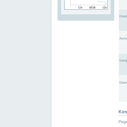
Gewä
Ausw
Gangl
Down
Ken
Pege