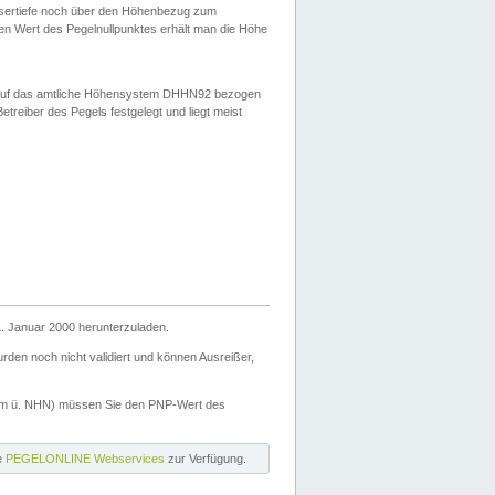
ssertiefe noch über den Höhenbezug zum
en Wert des Pegelnullpunktes erhält man die Höhe
d auf das amtliche Höhensystem DHHN92 bezogen
reiber des Pegels festgelegt und liegt meist
. Januar 2000 herunterzuladen.
den noch nicht validiert und können Ausreißer,
(m ü. NHN) müssen Sie den PNP-Wert des
ie
PEGELONLINE Webservices
zur Verfügung.