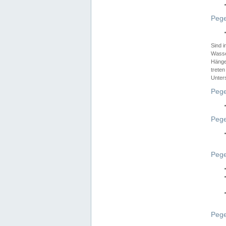
Pege
Sind 
Wasser
Hänge
treten
Unter
Pege
Pege
Pege
Pege