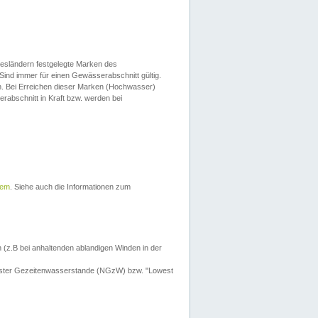
esländern festgelegte Marken des
Sind immer für einen Gewässerabschnitt gültig.
. Bei Erreichen dieser Marken (Hochwasser)
erabschnitt in Kraft bzw. werden bei
tem
. Siehe auch die Informationen zum
 (z.B bei anhaltenden ablandigen Winden in der
drigster Gezeitenwasserstande (NGzW) bzw. "Lowest