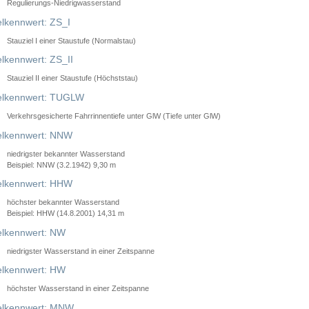
Regulierungs-Niedrigwasserstand
lkennwert: ZS_I
Stauziel I einer Staustufe (Normalstau)
lkennwert: ZS_II
Stauziel II einer Staustufe (Höchststau)
elkennwert: TUGLW
Verkehrsgesicherte Fahrrinnentiefe unter GlW (Tiefe unter GlW)
lkennwert: NNW
niedrigster bekannter Wasserstand
Beispiel: NNW (3.2.1942) 9,30 m
lkennwert: HHW
höchster bekannter Wasserstand
Beispiel: HHW (14.8.2001) 14,31 m
lkennwert: NW
niedrigster Wasserstand in einer Zeitspanne
lkennwert: HW
höchster Wasserstand in einer Zeitspanne
elkennwert: MNW