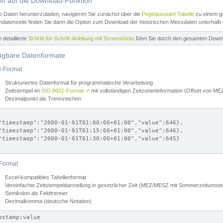
iff auf die Download-Funktion
e Daten herunterzuladen, navigieren Sie zunächst über die
Pegelauswahl-Tabelle
zu einem ge
datenseite finden Sie dann die Option zum Download der historischen Messdaten unterhalb
ne detaillierte
Schritt-für-Schritt-Anleitung mit Screenshots
führt Sie durch den gesamten Down
ügbare Datenformate
-Format
Strukturiertes Datenformat für programmatische Verarbeitung
Zeitstempel im
ISO 8601-Format
↗
mit vollständigen Zeitzoneninformation (Offset von 
Dezimalpunkt als Trennzeichen
"timestamp":"2000-01-01T01:00:00+01:00","value":646},

"timestamp":"2000-01-01T01:15:00+01:00","value":646},

"timestamp":"2000-01-01T01:30:00+01:00","value":645}

Format
Excel-kompatibles Tabellenformat
Vereinfachte Zeitstempeldarstellung in gesetzlicher Zeit (MEZ/MESZ mit Sommerzeitumstel
Semikolon als Feldtrenner
Dezimalkomma (deutsche Notation)
estamp;value
