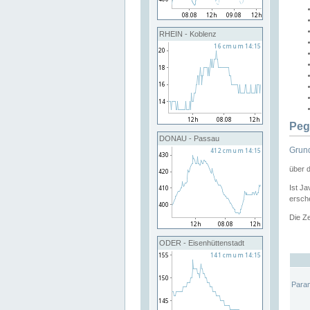
RHEIN - Koblenz
Peg
DONAU - Passau
Grund
über 
Ist Ja
ersche
Die Ze
ODER - Eisenhüttenstadt
Para