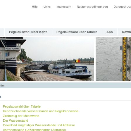
Hilfe
Links
Impressum
Nutzungsbedingungen
Datenschutz
Pegelauswahl über Karte
Pegelauswahl über Tabelle
Abo
Down
tter
e
Pegelauswahl über Tabelle
Kennzeichnende Wasserstände und Pegelkennwerte
Zeitbezug der Messwerte
Der Wasserstand
Download langfristiger Wasserstände und Abflüsse
Astronomische Gezeitenganglinie (Astrotide)