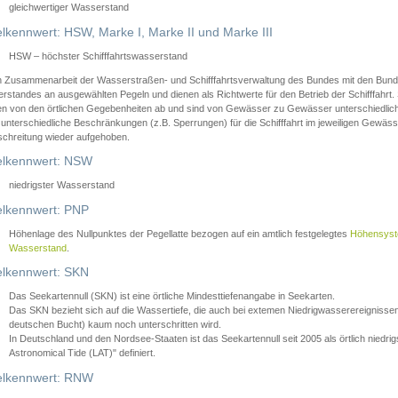
gleichwertiger Wasserstand
lkennwert: HSW, Marke I, Marke II und Marke III
HSW – höchster Schifffahrtswasserstand
in Zusammenarbeit der Wasserstraßen- und Schifffahrtsverwaltung des Bundes mit den Bund
standes an ausgewählten Pegeln und dienen als Richtwerte für den Betrieb der Schifffahrt. 
n von den örtlichen Gegebenheiten ab und sind von Gewässer zu Gewässer unterschiedlich
 unterschiedliche Beschränkungen (z.B. Sperrungen) für die Schifffahrt im jeweiligen Gewäss
schreitung wieder aufgehoben.
lkennwert: NSW
niedrigster Wasserstand
lkennwert: PNP
Höhenlage des Nullpunktes der Pegellatte bezogen auf ein amtlich festgelegtes
Höhensys
Wasserstand
.
lkennwert: SKN
Das Seekartennull (SKN) ist eine örtliche Mindesttiefenangabe in Seekarten.
Das SKN bezieht sich auf die Wassertiefe, die auch bei extemen Niedrigwasserereignissen
deutschen Bucht) kaum noch unterschritten wird.
In Deutschland und den Nordsee-Staaten ist das Seekartennull seit 2005 als örtlich nie
Astronomical Tide (LAT)" definiert.
lkennwert: RNW