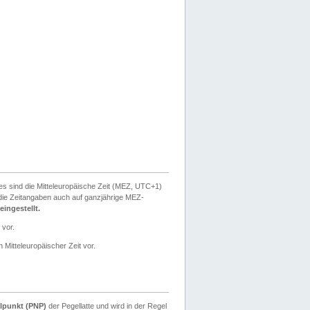
ies sind die Mitteleuropäische Zeit (MEZ, UTC+1)
ie Zeitangaben auch auf ganzjährige MEZ-
ingestellt.
 vor.
 Mitteleuropäischer Zeit vor.
lpunkt (PNP)
der Pegellatte und wird in der Regel