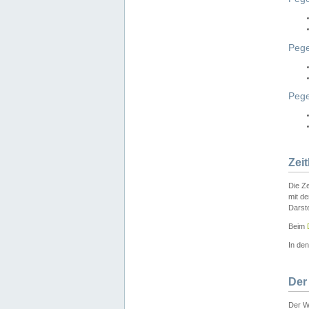
Pege
Peg
Zei
Die Ze
mit d
Darst
Beim
In de
Der
Der W