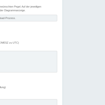
wünschten Pegel. Auf der jeweiligen
 der Diagrammanzeige.
load-Prozess.
MEZ/MESZ zu UTC)
lung)