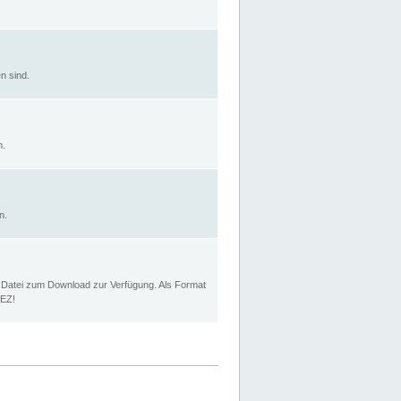
n sind.
n.
n.
p Datei zum Download zur Verfügung. Als Format
MEZ!