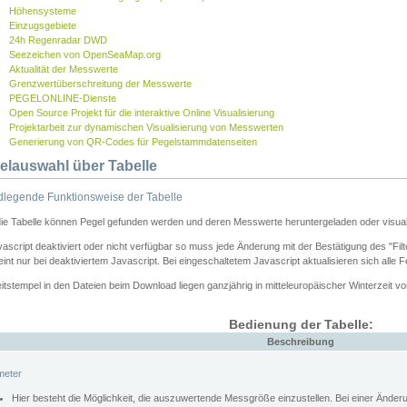
Höhensysteme
Einzugsgebiete
24h Regenradar DWD
Seezeichen von OpenSeaMap.org
Aktualität der Messwerte
Grenzwertüberschreitung der Messwerte
PEGELONLINE-Dienste
Open Source Projekt für die interaktive Online Visualisierung
Projektarbeit zur dynamischen Visualisierung von Messwerten
Generierung von QR-Codes für Pegelstammdatenseiten
elauswahl über Tabelle
legende Funktionsweise der Tabelle
die Tabelle können Pegel gefunden werden und deren Messwerte heruntergeladen oder visuali
vascript deaktiviert oder nicht verfügbar so muss jede Änderung mit der Bestätigung des "Filt
int nur bei deaktiviertem Javascript. Bei eingeschaltetem Javascript aktualisieren sich alle 
itstempel in den Dateien beim Download liegen ganzjährig in mitteleuropäischer Winterzeit vo
Bedienung der Tabelle:
Beschreibung
meter
Hier besteht die Möglichkeit, die auszuwertende Messgröße einzustellen. Bei einer Ände