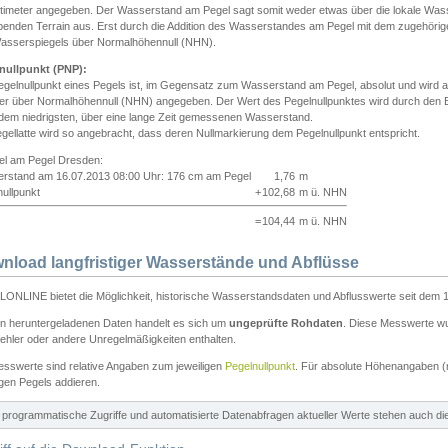
ntimeter angegeben. Der Wasserstand am Pegel sagt somit weder etwas über die lokale Wa
enden Terrain aus. Erst durch die Addition des Wasserstandes am Pegel mit dem zugehörig
asserspiegels über Normalhöhennull (NHN).
nullpunkt (PNP):
egelnullpunkt eines Pegels ist, im Gegensatz zum Wasserstand am Pegel, absolut und wir
ter über Normalhöhennull (NHN) angegeben. Der Wert des Pegelnullpunktes wird durch den Bet
 dem niedrigsten, über eine lange Zeit gemessenen Wasserstand.
gellatte wird so angebracht, dass deren Nullmarkierung dem Pegelnullpunkt entspricht.
iel am Pegel Dresden:
rstand am 16.07.2013 08:00 Uhr: 176 cm am Pegel
1,76
m
ullpunkt
+
102,68
m ü. NHN
=
104,44
m ü. NHN
nload langfristiger Wasserstände und Abflüsse
ONLINE bietet die Möglichkeit, historische Wasserstandsdaten und Abflusswerte seit dem 1
en heruntergeladenen Daten handelt es sich um
ungeprüfte Rohdaten
. Diese Messwerte wur
ehler oder andere Unregelmäßigkeiten enthalten.
esswerte sind relative Angaben zum jeweiligen
Pegelnullpunkt
. Für absolute Höhenangaben 
igen Pegels addieren.
ür programmatische Zugriffe und automatisierte Datenabfragen aktueller Werte stehen auch d