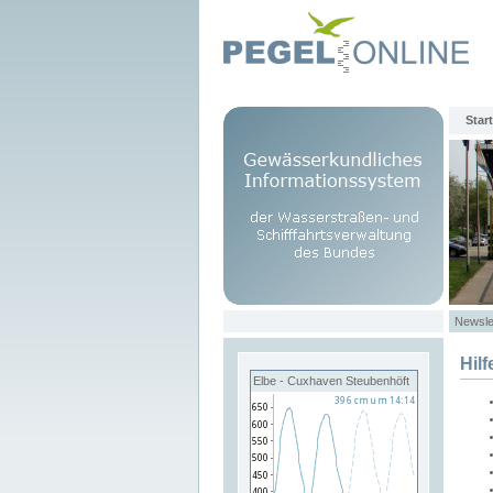
Start
Newsle
Hilf
Elbe - Cuxhaven Steubenhöft