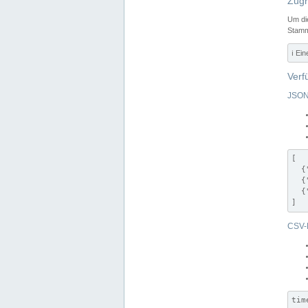
Zugr
Um di
Stamm
ℹ️ Ei
Verf
JSON
[

  {
  {
  {
]
CSV-
tim