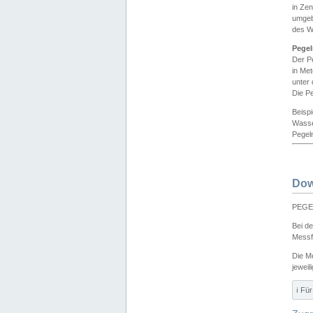
in Ze
umgeb
des W
Pegel
Der P
in Me
unter
Die Pe
Beisp
Wasse
Pegeln
Dow
PEGEL
Bei d
Messf
Die M
jeweil
ℹ️ F