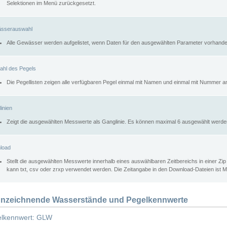
Selektionen im Menü zurückgesetzt.
sserauswahl
Alle Gewässer werden aufgelistet, wenn Daten für den ausgewählten Parameter vorhande
ahl des Pegels
Die Pegellisten zeigen alle verfügbaren Pegel einmal mit Namen und einmal mit Nummer a
inien
Zeigt die ausgewählten Messwerte als Ganglinie. Es können maximal 6 ausgewählt werde
load
Stellt die ausgewählten Messwerte innerhalb eines auswählbaren Zeitbereichs in einer Zi
kann txt, csv oder zrxp verwendet werden. Die Zeitangabe in den Download-Dateien ist 
nzeichnende Wasserstände und Pegelkennwerte
lkennwert: GLW