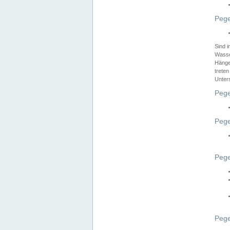
Pege
Sind 
Wasser
Hänge
treten
Unter
Pege
Pege
Pege
Pege