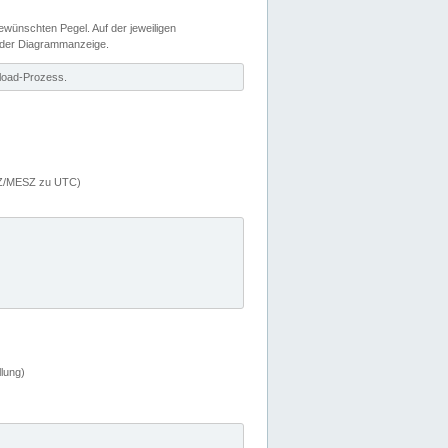
wünschten Pegel. Auf der jeweiligen
 der Diagrammanzeige.
load-Prozess.
MEZ/MESZ zu UTC)
lung)