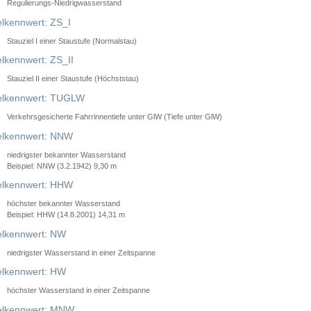
Regulierungs-Niedrigwasserstand
lkennwert: ZS_I
Stauziel I einer Staustufe (Normalstau)
lkennwert: ZS_II
Stauziel II einer Staustufe (Höchststau)
elkennwert: TUGLW
Verkehrsgesicherte Fahrrinnentiefe unter GlW (Tiefe unter GlW)
lkennwert: NNW
niedrigster bekannter Wasserstand
Beispiel: NNW (3.2.1942) 9,30 m
lkennwert: HHW
höchster bekannter Wasserstand
Beispiel: HHW (14.8.2001) 14,31 m
lkennwert: NW
niedrigster Wasserstand in einer Zeitspanne
lkennwert: HW
höchster Wasserstand in einer Zeitspanne
elkennwert: MNW