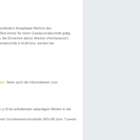
esländern festgelegte Marken des
Sind immer für einen Gewässerabschnitt gültig.
. Bei Erreichen dieser Marken (Hochwasser)
erabschnitt in Kraft bzw. werden bei
tem
. Siehe auch die Informationen zum
 (z.B bei anhaltenden ablandigen Winden in der
drigster Gezeitenwasserstande (NGzW) bzw. "Lowest