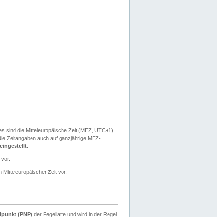
ies sind die Mitteleuropäische Zeit (MEZ, UTC+1)
ie Zeitangaben auch auf ganzjährige MEZ-
ingestellt.
 vor.
 Mitteleuropäischer Zeit vor.
lpunkt (PNP)
der Pegellatte und wird in der Regel