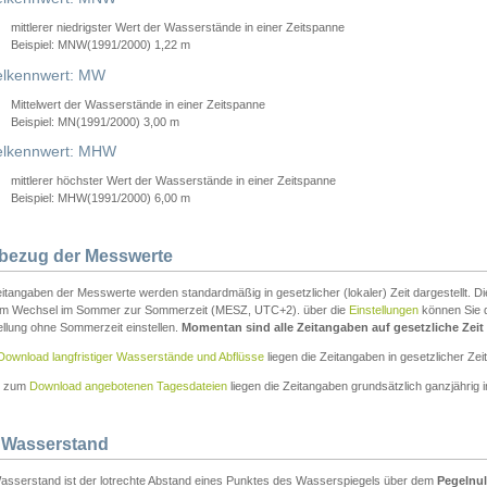
mittlerer niedrigster Wert der Wasserstände in einer Zeitspanne
Beispiel: MNW(1991/2000) 1,22 m
lkennwert: MW
Mittelwert der Wasserstände in einer Zeitspanne
Beispiel: MN(1991/2000) 3,00 m
elkennwert: MHW
mittlerer höchster Wert der Wasserstände in einer Zeitspanne
Beispiel: MHW(1991/2000) 6,00 m
tbezug der Messwerte
itangaben der Messwerte werden standardmäßig in gesetzlicher (lokaler) Zeit dargestellt. D
em Wechsel im Sommer zur Sommerzeit (MESZ, UTC+2). über die
Einstellungen
können Sie d
ellung ohne Sommerzeit einstellen.
Momentan sind alle Zeitangaben auf gesetzliche Zeit e
Download langfristiger Wasserstände und Abflüsse
liegen die Zeitangaben in gesetzlicher Zeit
n zum
Download angebotenen Tagesdateien
liegen die Zeitangaben grundsätzlich ganzjährig in
 Wasserstand
asserstand ist der lotrechte Abstand eines Punktes des Wasserspiegels über dem
Pegelnul