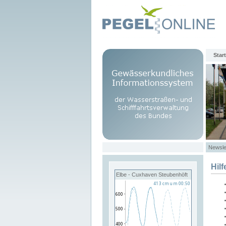
Start
Newsle
Hilf
Elbe - Cuxhaven Steubenhöft