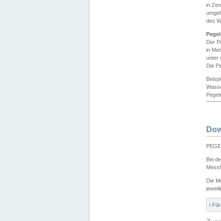
in Ze
umgeb
des W
Pegel
Der P
in Me
unter
Die Pe
Beisp
Wasse
Pegeln
Dow
PEGEL
Bei d
Messf
Die M
jeweil
ℹ️ F