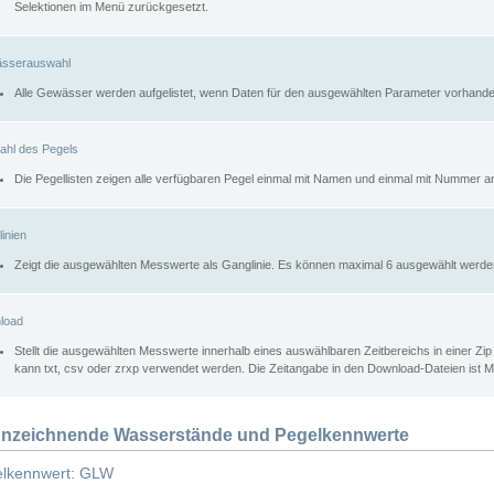
Selektionen im Menü zurückgesetzt.
sserauswahl
Alle Gewässer werden aufgelistet, wenn Daten für den ausgewählten Parameter vorhande
ahl des Pegels
Die Pegellisten zeigen alle verfügbaren Pegel einmal mit Namen und einmal mit Nummer a
inien
Zeigt die ausgewählten Messwerte als Ganglinie. Es können maximal 6 ausgewählt werde
load
Stellt die ausgewählten Messwerte innerhalb eines auswählbaren Zeitbereichs in einer Zi
kann txt, csv oder zrxp verwendet werden. Die Zeitangabe in den Download-Dateien ist 
nzeichnende Wasserstände und Pegelkennwerte
lkennwert: GLW