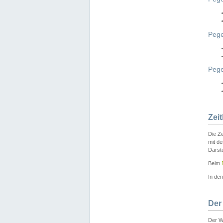
Pege
Peg
Zei
Die Ze
mit d
Darst
Beim
In de
Der
Der W