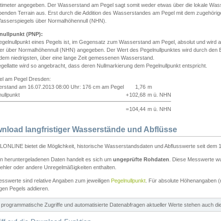
ntimeter angegeben. Der Wasserstand am Pegel sagt somit weder etwas über die lokale Wa
enden Terrain aus. Erst durch die Addition des Wasserstandes am Pegel mit dem zugehörig
asserspiegels über Normalhöhennull (NHN).
nullpunkt (PNP):
egelnullpunkt eines Pegels ist, im Gegensatz zum Wasserstand am Pegel, absolut und wir
ter über Normalhöhennull (NHN) angegeben. Der Wert des Pegelnullpunktes wird durch den Bet
 dem niedrigsten, über eine lange Zeit gemessenen Wasserstand.
gellatte wird so angebracht, dass deren Nullmarkierung dem Pegelnullpunkt entspricht.
iel am Pegel Dresden:
rstand am 16.07.2013 08:00 Uhr: 176 cm am Pegel
1,76
m
ullpunkt
+
102,68
m ü. NHN
=
104,44
m ü. NHN
nload langfristiger Wasserstände und Abflüsse
ONLINE bietet die Möglichkeit, historische Wasserstandsdaten und Abflusswerte seit dem 1
en heruntergeladenen Daten handelt es sich um
ungeprüfte Rohdaten
. Diese Messwerte wur
ehler oder andere Unregelmäßigkeiten enthalten.
esswerte sind relative Angaben zum jeweiligen
Pegelnullpunkt
. Für absolute Höhenangaben 
igen Pegels addieren.
ür programmatische Zugriffe und automatisierte Datenabfragen aktueller Werte stehen auch d