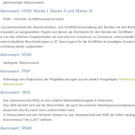
gleichwertiger Wasserstand
lkennwert: HSW, Marke I, Marke II und Marke III
HSW – höchster Schifffahrtswasserstand
in Zusammenarbeit der Wasserstraßen- und Schifffahrtsverwaltung des Bundes mit den Bund
standes an ausgewählten Pegeln und dienen als Richtwerte für den Betrieb der Schifffahrt. 
n von den örtlichen Gegebenheiten ab und sind von Gewässer zu Gewässer unterschiedlich
 unterschiedliche Beschränkungen (z.B. Sperrungen) für die Schifffahrt im jeweiligen Gewäss
schreitung wieder aufgehoben.
lkennwert: NSW
niedrigster Wasserstand
lkennwert: PNP
Höhenlage des Nullpunktes der Pegellatte bezogen auf ein amtlich festgelegtes
Höhensys
Wasserstand
.
lkennwert: SKN
Das Seekartennull (SKN) ist eine örtliche Mindesttiefenangabe in Seekarten.
Das SKN bezieht sich auf die Wassertiefe, die auch bei extemen Niedrigwasserereignissen
deutschen Bucht) kaum noch unterschritten wird.
In Deutschland und den Nordsee-Staaten ist das Seekartennull seit 2005 als örtlich nie
Astronomical Tide (LAT)" definiert.
lkennwert: RNW