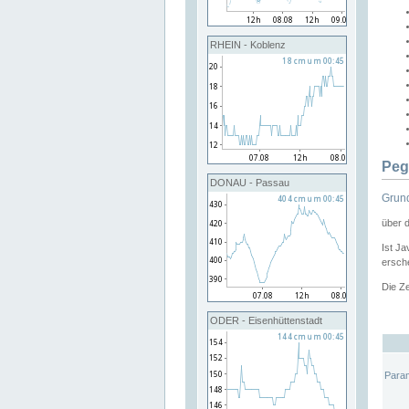
RHEIN - Koblenz
Peg
DONAU - Passau
Grund
über 
Ist Ja
ersche
Die Ze
ODER - Eisenhüttenstadt
Para