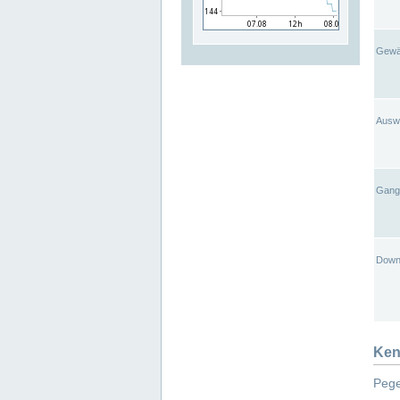
Gewä
Ausw
Gangl
Down
Ken
Pege