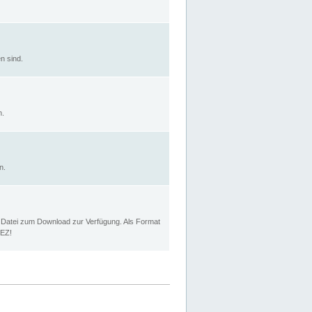
n sind.
n.
n.
p Datei zum Download zur Verfügung. Als Format
MEZ!