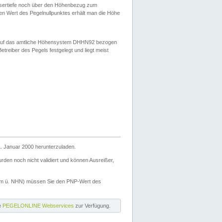
ssertiefe noch über den Höhenbezug zum
en Wert des Pegelnullpunktes erhält man die Höhe
d auf das amtliche Höhensystem DHHN92 bezogen
reiber des Pegels festgelegt und liegt meist
. Januar 2000 herunterzuladen.
den noch nicht validiert und können Ausreißer,
(m ü. NHN) müssen Sie den PNP-Wert des
ie
PEGELONLINE Webservices
zur Verfügung.