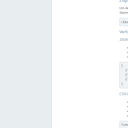
Zugr
Um di
Stamm
ℹ️ Ei
Verf
JSON
[

  {
  {
  {
]
CSV-
tim