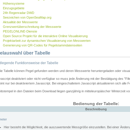
Höhensysteme
Einzugsgebiete
24h Regenradar DWD
Seezeichen von OpenSeaMap.org
Aktualität der Messwerte
Grenzwertüberschreitung der Messwerte
PEGELONLINE-Dienste
Open Source Projekt für die interaktive Online Visualisierung
Projektarbeit zur dynamischen Visualisierung von Messwerten
Generierung von QR-Codes für Pegelstammdatenseiten
elauswahl über Tabelle
legende Funktionsweise der Tabelle
die Tabelle können Pegel gefunden werden und deren Messwerte heruntergeladen oder visuali
vascript deaktiviert oder nicht verfügbar so muss jede Änderung mit der Bestätigung des "Filt
int nur bei deaktiviertem Javascript. Bei eingeschaltetem Javascript aktualisieren sich alle 
itstempel in den Dateien beim Download liegen ganzjährig in mitteleuropäischer Winterzeit vo
Bedienung der Tabelle:
Beschreibung
meter
Hier besteht die Möglichkeit, die auszuwertende Messgröße einzustellen. Bei einer Ände