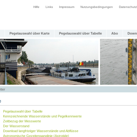
Hilfe
Links
Impressum
Nutzungsbedingungen
Datenschutz
Pegelauswahl über Karte
Pegelauswahl über Tabelle
Abo
Down
tter
e
Pegelauswahl über Tabelle
Kennzeichnende Wasserstände und Pegelkennwerte
Zeitbezug der Messwerte
Der Wasserstand
Download langfristiger Wasserstände und Abflüsse
Astronomische Gezeitenganglinie (Astrotide)