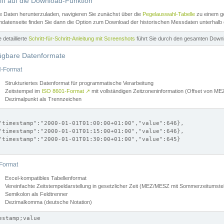
iff auf die Download-Funktion
e Daten herunterzuladen, navigieren Sie zunächst über die
Pegelauswahl-Tabelle
zu einem ge
datenseite finden Sie dann die Option zum Download der historischen Messdaten unterhalb
ne detaillierte
Schritt-für-Schritt-Anleitung mit Screenshots
führt Sie durch den gesamten Down
ügbare Datenformate
-Format
Strukturiertes Datenformat für programmatische Verarbeitung
Zeitstempel im
ISO 8601-Format
↗
mit vollständigen Zeitzoneninformation (Offset von 
Dezimalpunkt als Trennzeichen
"timestamp":"2000-01-01T01:00:00+01:00","value":646},

"timestamp":"2000-01-01T01:15:00+01:00","value":646},

"timestamp":"2000-01-01T01:30:00+01:00","value":645}

Format
Excel-kompatibles Tabellenformat
Vereinfachte Zeitstempeldarstellung in gesetzlicher Zeit (MEZ/MESZ mit Sommerzeitumstel
Semikolon als Feldtrenner
Dezimalkomma (deutsche Notation)
estamp;value
