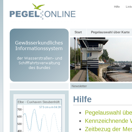
Hilfe
Link
Start
Pegelauswahl über Karte
Newsletter
Hilfe
Elbe - Cuxhaven Steubenhöft
Pegelauswahl übe
Kennzeichnende 
Zeitbezug der Me