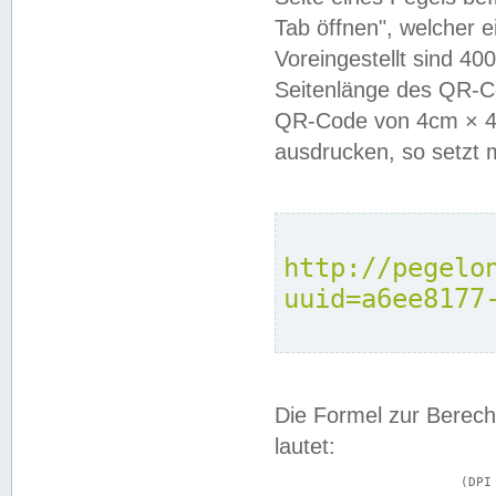
Tab öffnen", welcher 
Voreingestellt sind 4
Seitenlänge des QR-C
QR-Code von 4cm × 4c
ausdrucken, so setzt 
http://pegelo
uuid=a6ee8177
Die Formel zur Berech
lautet:
			(DPI × Druckkantenlänge in cm) ÷ 2,54 = Kantenlänge in Pixel
