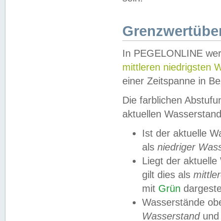
Grenzwertüber
In PEGELONLINE werde
mittleren niedrigsten
einer Zeitspanne in Be
Die farblichen Abstuf
aktuellen Wasserstand
Ist der aktuelle 
als
niedriger Was
Liegt der aktue
gilt dies als
mittle
mit
Grün
dargestel
Wasserstände obe
Wasserstand
und