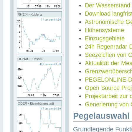
Der Wasserstand
Download langfris
RHEIN - Koblenz
Astronomische Gez
Höhensysteme
Einzugsgebiete
24h Regenradar
Seezeichen von 
DONAU - Passau
Aktualität der Me
Grenzwertübersch
PEGELONLINE-Di
Open Source Projek
Projektarbeit zur
Generierung von 
ODER - Eisenhüttenstadt
Pegelauswahl 
Grundlegende Funkti