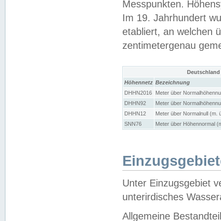
Messpunkten. Höhensy
Im 19. Jahrhundert wu
etabliert, an welchen 
zentimetergenau gem
Deutschland
Höhennetz
Bezeichnung
DHHN2016
Meter über Normalhöhennul
DHHN92
Meter über Normalhöhennul
DHHN12
Meter über Normalnull (m. 
SNN76
Meter über Höhennormal (m
Einzugsgebiet
Unter Einzugsgebiet v
unterirdisches Wasser
Allgemeine Bestandtei