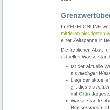
Grenzwertüber
In PEGELONLINE werde
mittleren niedrigsten
einer Zeitspanne in Be
Die farblichen Abstuf
aktuellen Wasserstand
Ist der aktuelle 
als
niedriger Was
Liegt der aktue
gilt dies als
mittle
mit
Grün
dargestel
Wasserstände obe
Wasserstand
und