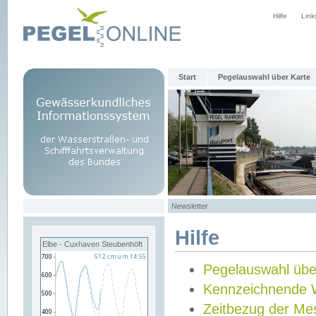
Hilfe
Link
Start
Pegelauswahl über Karte
Newsletter
Hilfe
Elbe - Cuxhaven Steubenhöft
Pegelauswahl übe
Kennzeichnende 
Zeitbezug der Me