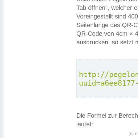
Tab öffnen", welcher 
Voreingestellt sind 4
Seitenlänge des QR-C
QR-Code von 4cm × 4c
ausdrucken, so setzt 
http://pegelo
uuid=a6ee8177
Die Formel zur Berech
lautet:
			(DPI × Druckkantenlänge in cm) ÷ 2,54 = Kantenlänge in Pixel
