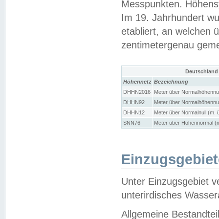
Messpunkten. Höhensy
Im 19. Jahrhundert wu
etabliert, an welchen 
zentimetergenau gem
Deutschland
Höhennetz
Bezeichnung
DHHN2016
Meter über Normalhöhennul
DHHN92
Meter über Normalhöhennul
DHHN12
Meter über Normalnull (m. 
SNN76
Meter über Höhennormal (m
Einzugsgebiet
Unter Einzugsgebiet v
unterirdisches Wasser
Allgemeine Bestandtei