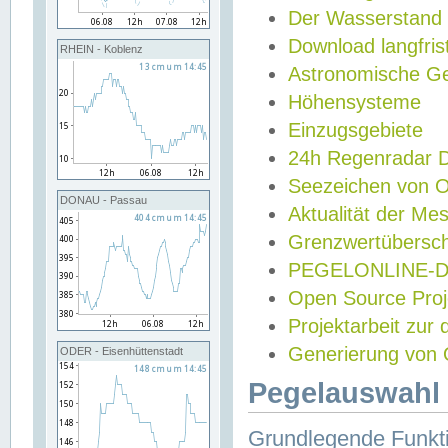
Der Wasserstand
Download langfris
RHEIN - Koblenz
Astronomische Gez
Höhensysteme
Einzugsgebiete
24h Regenradar
Seezeichen von 
DONAU - Passau
Aktualität der Me
Grenzwertübersch
PEGELONLINE-Di
Open Source Projek
Projektarbeit zur
Generierung von 
ODER - Eisenhüttenstadt
Pegelauswahl 
Grundlegende Funkti