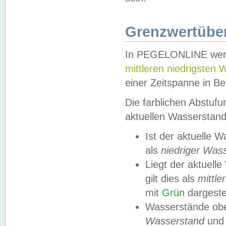
Grenzwertüber
In PEGELONLINE werde
mittleren niedrigsten
einer Zeitspanne in Be
Die farblichen Abstuf
aktuellen Wasserstand
Ist der aktuelle 
als
niedriger Was
Liegt der aktue
gilt dies als
mittle
mit
Grün
dargestel
Wasserstände obe
Wasserstand
und