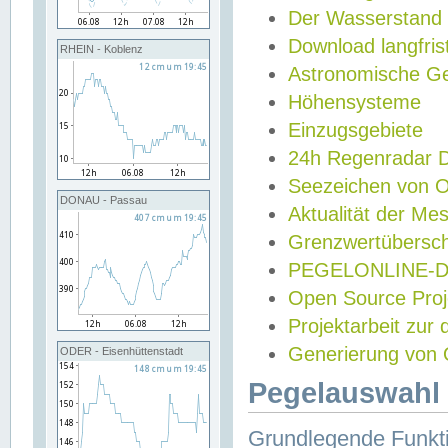
Der Wasserstand
Download langfris
RHEIN - Koblenz
Astronomische Gez
Höhensysteme
Einzugsgebiete
24h Regenradar
Seezeichen von 
DONAU - Passau
Aktualität der Me
Grenzwertübersch
PEGELONLINE-Di
Open Source Projek
Projektarbeit zur
Generierung von 
ODER - Eisenhüttenstadt
Pegelauswahl 
Grundlegende Funkti