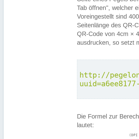
Tab öffnen", welcher 
Voreingestellt sind 4
Seitenlänge des QR-C
QR-Code von 4cm × 4c
ausdrucken, so setzt 
http://pegelo
uuid=a6ee8177
Die Formel zur Berech
lautet:
			(DPI × Druckkantenlänge in cm) ÷ 2,54 = Kantenlänge in Pixel
