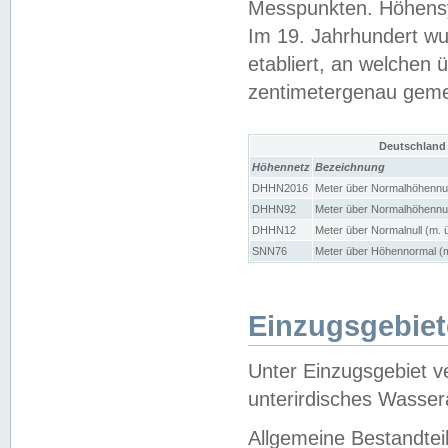
Messpunkten. Höhensy
Im 19. Jahrhundert wu
etabliert, an welchen 
zentimetergenau gem
Deutschland
Höhennetz
Bezeichnung
DHHN2016
Meter über Normalhöhennul
DHHN92
Meter über Normalhöhennul
DHHN12
Meter über Normalnull (m. 
SNN76
Meter über Höhennormal (m
Einzugsgebiet
Unter Einzugsgebiet v
unterirdisches Wasser
Allgemeine Bestandtei