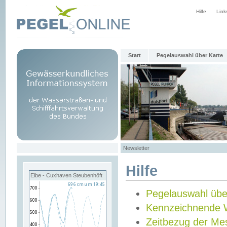
Hilfe
Link
Start
Pegelauswahl über Karte
Newsletter
Hilfe
Elbe - Cuxhaven Steubenhöft
Pegelauswahl übe
Kennzeichnende 
Zeitbezug der Me