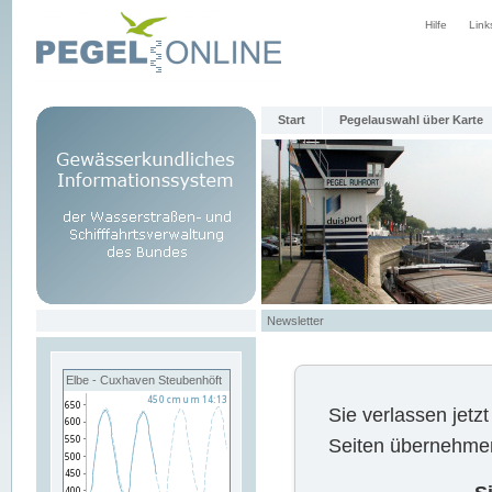
Hilfe
Link
Start
Pegelauswahl über Karte
Newsletter
Elbe - Cuxhaven Steubenhöft
Sie verlassen jet
Seiten übernehmen 