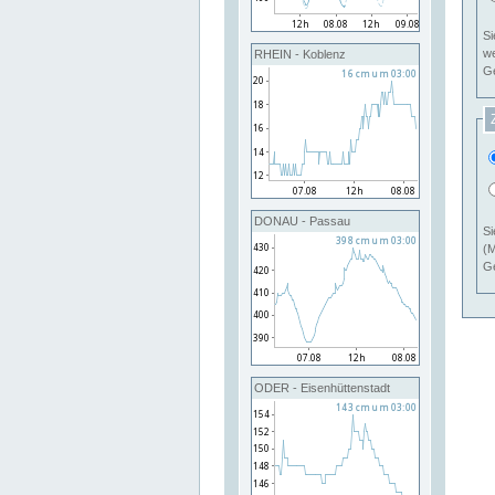
Si
RHEIN - Koblenz
Ge
DONAU - Passau
Si
(M
Ge
ODER - Eisenhüttenstadt