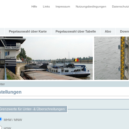
Hilfe
Links
Impressum
Nutzungsbedingungen
Datenschutz
Pegelauswahl über Karte
Pegelauswahl über Tabelle
Abo
Down
tter
stellungen
Grenzwerte für Unter- & Überschreitungen:
MHW / MNW
HSW