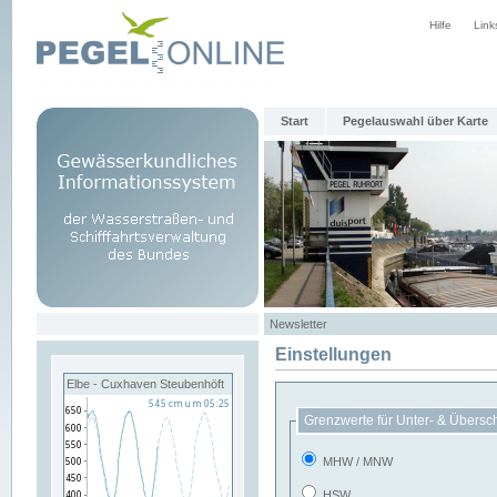
Hilfe
Link
Start
Pegelauswahl über Karte
Newsletter
Einstellungen
Elbe - Cuxhaven Steubenhöft
Grenzwerte für Unter- & Übersc
MHW / MNW
HSW