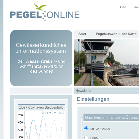
Hilfe
Link
Start
Pegelauswahl über Karte
Newsletter
Einstellungen
Elbe - Cuxhaven Steubenhöft
Grenzwerte für Unter- & Übersc
MHW / MNW
HSW