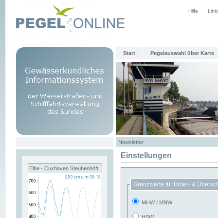
Hilfe
Link
Start
Pegelauswahl über Karte
Newsletter
Einstellungen
Elbe - Cuxhaven Steubenhöft
Grenzwerte für Unter- & Übersc
MHW / MNW
HSW