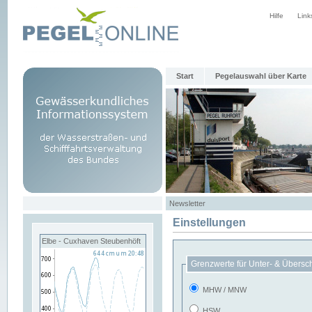
Hilfe
Link
Start
Pegelauswahl über Karte
Newsletter
Einstellungen
Elbe - Cuxhaven Steubenhöft
Grenzwerte für Unter- & Übersc
MHW / MNW
HSW