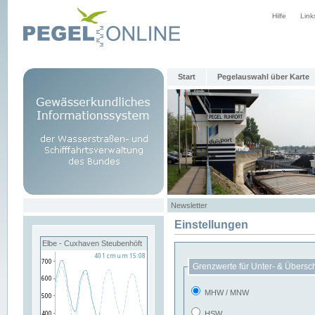
Hilfe
Link
Start
Pegelauswahl über Karte
Newsletter
Einstellungen
Elbe - Cuxhaven Steubenhöft
Grenzwerte für Unter- & Übersc
MHW / MNW
HSW