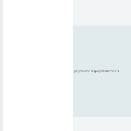
pegelonline.displaydstdatetimes