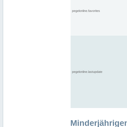
pegelonline.favorites
pegelonline.lastupdate
Minderjährige