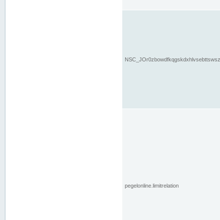
NSC_JOr0zbowdfkqgskdxhlvsebttsws
pegelonline.limitrelation