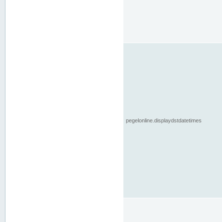
pegelonline.displaydstdatetimes