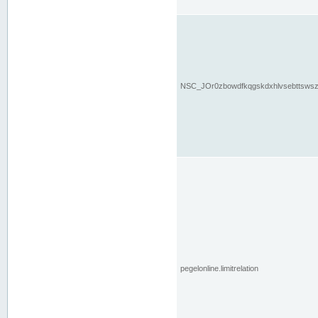
NSC_JOr0zbowdfkqgskdxhlvsebttsws
pegelonline.limitrelation