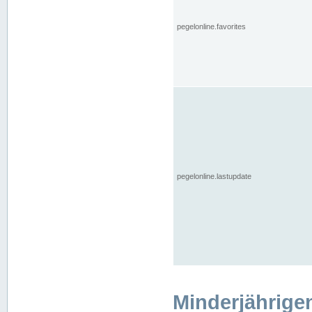
pegelonline.favorites
pegelonline.lastupdate
Minderjährige